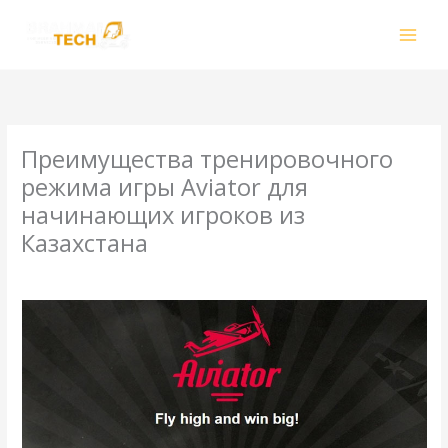
Skip
to
content
Преимущества тренировочного
режима игры Aviator для
начинающих игроков из
Казахстана
Leave a Comment
/
Uncategorized
/ By
smhalole@gmail.com