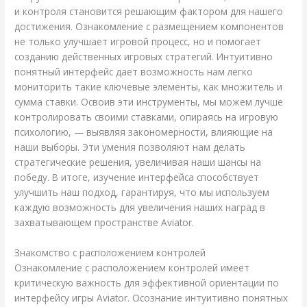
и контроля становится решающим фактором для нашего
достижения. Ознакомление с размещением компонентов
не только улучшает игровой процесс, но и помогает
созданию действенных игровых стратегий. Интуитивно
понятный интерфейс дает возможность нам легко
мониторить такие ключевые элементы, как множитель и
сумма ставки. Освоив эти инструменты, мы можем лучше
контролировать своими ставками, опираясь на игровую
психологию, — выявляя закономерности, влияющие на
наши выборы. Эти умения позволяют нам делать
стратегические решения, увеличивая наши шансы на
победу. В итоге, изучение интерфейса способствует
улучшить наш подход, гарантируя, что мы используем
каждую возможность для увеличения наших наград в
захватывающем пространстве Aviator.
Знакомство с расположением контролей
Ознакомление с расположением контролей имеет
критическую важность для эффективной ориентации по
интерфейсу игры Aviator. Осознание интуитивно понятных