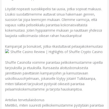
Löydät nopeasti suosikkipelisi tai uusia, jotka sopivat makuusi.
Lisäksi suodattimemme auttavat sinua hakemaan genren,
suosion tai jopa teemojen mukaan. Olemme varmoja, että
vapaus valita peliseikkailu parantaa kokonaisvaltaista
kokemustasi. Joten hyppäämme mukaan ja nautitaan yhdessä
laajasta valikoimasta oikean rahan hauskanpitoa!
Kampanjat ja bonukset, jotka rikastuttavat pelaajakokemustasi
Shuffle Casinolla voimme parantaa pelikokemustamme upeilla
tarjouksilla ja etuuksilla. Runsaasta aloitusbonuksesta
jännittäviin päivittäisiin kampanjoihin ja kannustavaan
uskollisuusohjelmaan, jokaiselle löytyy jotain! Tutkitaanpa,
miten tällaiset tarjoukset pystyvät oikeasti parantaa
pelaamiskokemustamme ja tarjota hauskanpitoa.
Antelias tervetuliaisbonus
Mietitkö, miten suuresti pelikokemustamme pystytään parantaa