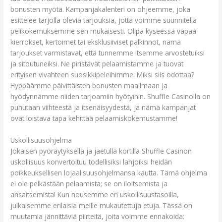
bonusten myötä. Kampanjakalenteri on ohjeemme, joka
esittelee tarjolla olevia tarjouksia, jotta voimme suunnitella
pelikokemuksemme sen mukaisesti. Olipa kyseessä vapaa
kierrokset, kertoimet tai eksklusiiviset palkinnot, nämä
tarjoukset varmistavat, että tunnemme itsemme arvostetuiksi
ja sitoutuneiksi. Ne piristävät pelaamistamme ja tuovat
erityisen vivahteen suosikkipeleihimme. Miksi siis odottaa?
Hyppäämme päivittäisten bonusten maailmaan ja
hyödynnämme niiden tarjoamiin hyötyihin. Shuffle Casinolla on
puhutaan viihteestä ja itsenäisyydestä, ja nämä kampanjat
ovat loistava tapa kehittää pelaamiskokemustamme!
Uskollisuusohjelma
Jokaisen pyöräytyksellä ja jaetulla kortilla Shuffle Casinon
uskollisuus konvertoituu todellisiksi lahjoiksi heidän
poikkeuksellisen lojaalisuusohjelmansa kautta. Tämä ohjelma
ei ole pelkästään pelaamista; se on iloitsemista ja
ansaitsemista! Kun nousemme eri uskollisuustasoilla,
julkaisemme erilaisia meille mukautettuja etuja. Tässä on
muutamia jännittäviä piirteitä, joita voimme ennakoida: