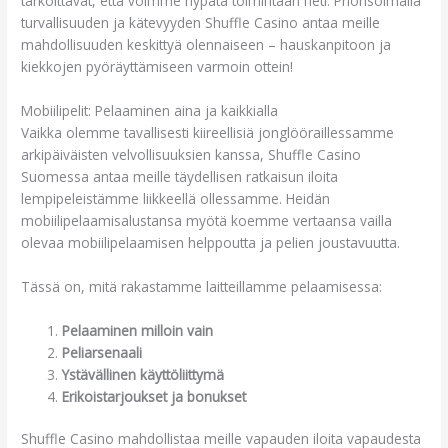
tarkoittavat, että voimme hypätä toimintaan heti. Priorisoimalla
turvallisuuden ja kätevyyden Shuffle Casino antaa meille
mahdollisuuden keskittyä olennaiseen – hauskanpitoon ja
kiekkojen pyöräyttämiseen varmoin ottein!
Mobiilipelit: Pelaaminen aina ja kaikkialla
Vaikka olemme tavallisesti kiireellisiä jonglööraillessamme
arkipäiväisten velvollisuuksien kanssa, Shuffle Casino
Suomessa antaa meille täydellisen ratkaisun iloita
lempipeleistämme liikkeellä ollessamme. Heidän
mobiilipelaamisalustansa myötä koemme vertaansa vailla
olevaa mobiilipelaamisen helppoutta ja pelien joustavuutta.
Tässä on, mitä rakastamme laitteillamme pelaamisessa:
Pelaaminen milloin vain
Peliarsenaali
Ystävällinen käyttöliittymä
Erikoistarjoukset ja bonukset
Shuffle Casino mahdollistaa meille vapauden iloita vapaudesta