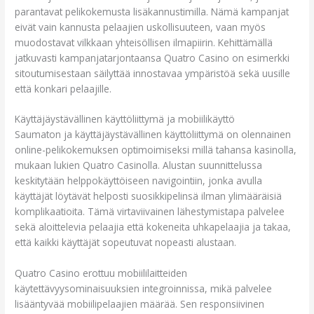
parantavat pelikokemusta lisäkannustimilla. Nämä kampanjat
eivät vain kannusta pelaajien uskollisuuteen, vaan myös
muodostavat vilkkaan yhteisöllisen ilmapiirin. Kehittämällä
jatkuvasti kampanjatarjontaansa Quatro Casino on esimerkki
sitoutumisestaan säilyttää innostavaa ympäristöä sekä uusille
että konkari pelaajille.
Käyttäjäystävällinen käyttöliittymä ja mobiilikäyttö
Saumaton ja käyttäjäystävällinen käyttöliittymä on olennainen
online-pelikokemuksen optimoimiseksi millä tahansa kasinolla,
mukaan lukien Quatro Casinolla. Alustan suunnittelussa
keskitytään helppokäyttöiseen navigointiin, jonka avulla
käyttäjät löytävät helposti suosikkipelinsä ilman ylimääräisiä
komplikaatioita. Tämä virtaviivainen lähestymistapa palvelee
sekä aloittelevia pelaajia että kokeneita uhkapelaajia ja takaa,
että kaikki käyttäjät sopeutuvat nopeasti alustaan.
Quatro Casino erottuu mobiililaitteiden
käytettävyysominaisuuksien integroinnissa, mikä palvelee
lisääntyvää mobiilipelaajien määrää. Sen responsiivinen