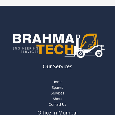
Our Services
Home
Spares
Services
About
Contact Us
Office In Mumbai