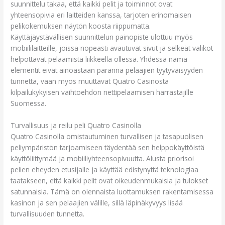
suunnittelu takaa, että kaikki pelit ja toiminnot ovat
yhteensopivia eri laitteiden kanssa, tarjoten erinomaisen
pelikokemuksen näytön koosta riippumatta.
Käyttäjäystävällisen suunnittelun painopiste ulottuu myös
mobiililaitteille, joissa nopeasti avautuvat sivut ja selkeät valikot
helpottavat pelaamista liikkeellä ollessa. Yhdessä nämä
elementit eivät ainoastaan paranna pelaajien tyytyväisyyden
tunnetta, vaan myös muuttavat Quatro Casinosta
kilpailukykyisen vaihtoehdon nettipelaamisen harrastajille
Suomessa.
Turvallisuus ja reilu peli Quatro Casinolla
Quatro Casinolla omistautuminen turvallisen ja tasapuolisen
peliympäristön tarjoamiseen täydentää sen helppokäyttöistä
käyttöliittymää ja mobiiliyhteensopivuutta. Alusta priorisoi
pelien eheyden etusijalle ja käyttää edistynyttä teknologiaa
taatakseen, että kaikki pelit ovat oikeudenmukaisia ja tulokset
satunnaisia. Tämä on olennaista luottamuksen rakentamisessa
kasinon ja sen pelaajien välille, sillä läpinäkyvyys lisää
turvallisuuden tunnetta.