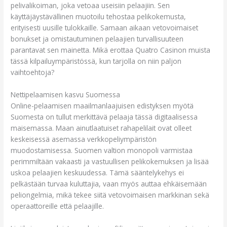
pelivalikoiman, joka vetoaa useisiin pelaajiin. Sen
käyttäjäystävällinen muotoilu tehostaa pelikokemusta,
erityisesti uusille tulokkaille. Samaan aikaan vetovoimaiset
bonukset ja omistautuminen pelaajien turvallisuuteen
parantavat sen mainetta. Mikä erottaa Quatro Casinon muista
tässä kilpailuympäristössä, kun tarjolla on niin paljon
vaihtoehtoja?
Nettipelaamisen kasvu Suomessa
Online-pelaamisen maailmanlaajuisen edistyksen myötä
Suomesta on tullut merkittävä pelaaja tässä digitaalisessa
maisemassa. Maan ainutlaatuiset rahapelilait ovat olleet
keskeisessä asemassa verkkopeliympäristön
muodostamisessa. Suomen valtion monopoli varmistaa
perimmiltään vakaasti ja vastuullisen pelikokemuksen ja lisää
uskoa pelaajien keskuudessa. Tämä sääntelykehys ei
pelkästään turvaa kuluttajia, vaan myös auttaa ehkäisemään
peliongelmia, mikä tekee siitä vetovoimaisen markkinan sekä
operaattoreille että pelaajille.