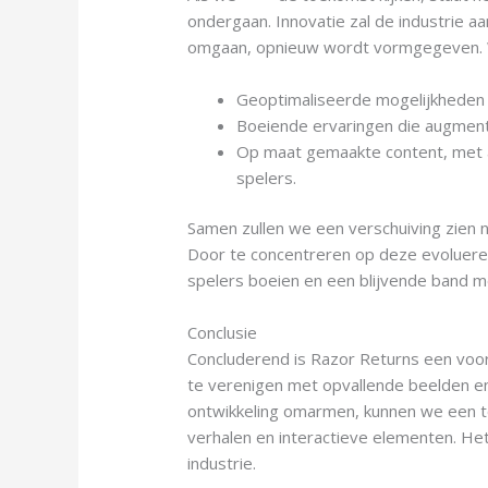
ondergaan. Innovatie zal de industrie a
omgaan, opnieuw wordt vormgegeven. 
Geoptimaliseerde mogelijkheden 
Boeiende ervaringen die augment
Op maat gemaakte content, met aa
spelers.
Samen zullen we een verschuiving zien n
Door te concentreren op deze evoluere
spelers boeien en een blijvende band 
Conclusie
Concluderend is Razor Returns een voor
te verenigen met opvallende beelden en
ontwikkeling omarmen, kunnen we een to
verhalen en interactieve elementen. He
industrie.