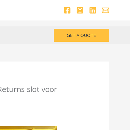
GET A QUOTE
eturns-slot voor