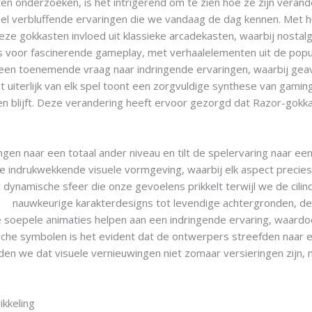
n onderzoeken, is het intrigerend om te zien hoe ze zijn verand
el verbluffende ervaringen die we vandaag de dag kennen. Met 
eze gokkasten invloed uit klassieke arcadekasten, waarbij nosta
s voor fascinerende gameplay, met verhaalelementen uit de populai
 een toenemende vraag naar indringende ervaringen, waarbij gea
uiterlijk van elk spel toont een zorgvuldige synthese van gamingi
 blijft. Deze verandering heeft ervoor gezorgd dat Razor-gokkaste
gen naar een totaal ander niveau en tilt de spelervaring naar e
e indrukwekkende visuele vormgeving, waarbij elk aspect preci
 dynamische sfeer die onze gevoelens prikkelt terwijl we de cili
me
nauwkeurige karakterdesigns tot levendige achtergronden, d
 soepele animaties helpen aan een indringende ervaring, waardoo
sche symbolen is het evident dat de ontwerpers streefden naar 
nden we dat visuele vernieuwingen niet zomaar versieringen zijn,
kkeling