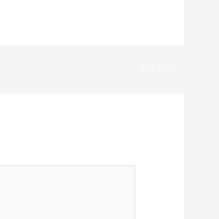
Next Post
→