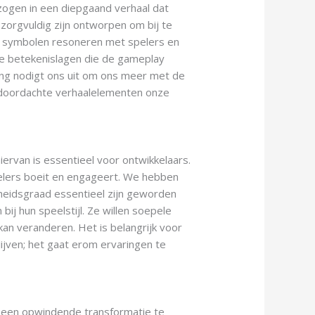
ogen in een diepgaand verhaal dat
zorgvuldig zijn ontworpen om bij te
e symbolen resoneren met spelers en
we betekenislagen die de gameplay
ng nodigt ons uit om ons meer met de
oe doordachte verhaalelementen onze
rvan is essentieel voor ontwikkelaars.
pelers boeit en engageert. We hebben
heidsgraad essentieel zijn geworden
ij hun speelstijl. Ze willen soepele
an veranderen. Het is belangrijk voor
lijven; het gaat erom ervaringen te
t een opwindende transformatie te