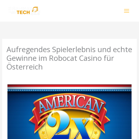
Skip
to
content
Aufregendes Spielerlebnis und echte
Gewinne im Robocat Casino für
Österreich
Leave a Comment
/
Uncategorized
/ By
smhalole@gmail.com