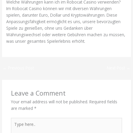
Welche Währungen kann ich im Robocat Casino verwenden?
Im Robocat Casino können wir mit diversen Währungen
spielen, darunter Euro, Dollar und Kryptowährungen. Diese
Anpassungsfähigkeit ermöglicht es uns, unsere bevorzugten
Spiele zu genießen, ohne uns Gedanken über
Währungswechsel oder weitere Gebühren machen zu müssen,
was unser gesamtes Spielerlebnis erhöht.
←
Previous Post
Next Post
→
Leave a Comment
Your email address will not be published.
Required fields
are marked
*
Type
here..