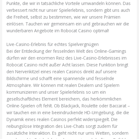
Punkte, die wir in tatsächliche Vorteile umwandeln können. Das
verbessert nicht nur unser Spielerlebnis, sondern gibt uns auch
die Freiheit, selbst zu bestimmen, wie wir unsere Prämien
einlösen. Tauchen wir gemeinsam ein und gebrauchen wir die
wunderbaren Angebote im Robocat Casino optimal!
Live-Casino-Erlebnis für echtes Spielvergnügen
Bei der Entdeckung der fesselnden Welt des Online-Gamings
dürfen wir den enormen Reiz des Live-Casino-Erlebnisses im
Robocat Casino nicht außer Acht lassen. Diese Funktion bringt
den Nervenkitzel eines realen Casinos direkt auf unsere
Bildschirme und schafft eine spannende und fesselnde
Atmosphäre. Wir können mit realen Dealern und Spielern
kommunizieren und unser Spielerlebnis so um ein
gesellschaftliches Element bereichern, das herkömmlichen
Online-Spielen oft fehlt. Ob Blackjack, Roulette oder Baccarat –
wir tauchen ein in eine beeindruckende HD-Umgebung, die die
Dynamik eines realen Casinos perfekt widerspiegelt. Die
reibungslose Integration des Live-Chats sorgt zudem für
zusätzliche Interaktion. Es geht nicht nur ums Wetten, sondern