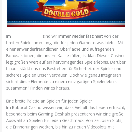
Im
Robocat Casino
sind wir immer wieder fasziniert von der
breiten Spielesammlung, die für jeden Gamer etwas bietet. Mit
einer anwenderfreundlichen Oberfläche und aufregenden
Bonusaktionen, die unsere Kasse füllen, ist klar: Dieses Casino
legt großen Wert auf ein hervorragendes Spielerlebnis. Darüber
hinaus stärkt das das Bestreben für Sicherheit der Spieler und
sicheres Spielen unser Vertrauen. Doch wie genau integrieren
sich all diese Elemente zu einem einzigartigen Spielerlebnis
zusammen? Finden wir es heraus.
Eine breite Palette an Spielen für jeden Spieler
Im Robocat Casino wissen wir, dass Vielfalt das Leben erfrischt,
besonders beim Gaming. Deshalb präsentieren wir eine große
Auswahl an Spielen für jeden Geschmack. Von zeitlosen Slots,
die Erinnerungen wecken, bis hin zu neuen Videoslots mit