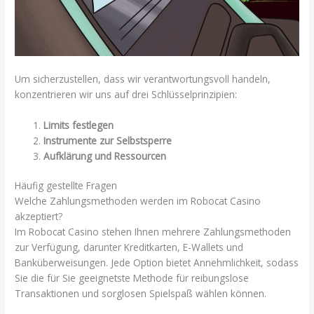
Um sicherzustellen, dass wir verantwortungsvoll handeln,
konzentrieren wir uns auf drei Schlüsselprinzipien:
Limits festlegen
Instrumente zur Selbstsperre
Aufklärung und Ressourcen
Häufig gestellte Fragen
Welche Zahlungsmethoden werden im Robocat Casino
akzeptiert?
Im Robocat Casino stehen Ihnen mehrere Zahlungsmethoden
zur Verfügung, darunter Kreditkarten, E-Wallets und
Banküberweisungen. Jede Option bietet Annehmlichkeit, sodass
Sie die für Sie geeignetste Methode für reibungslose
Transaktionen und sorglosen Spielspaß wählen können.