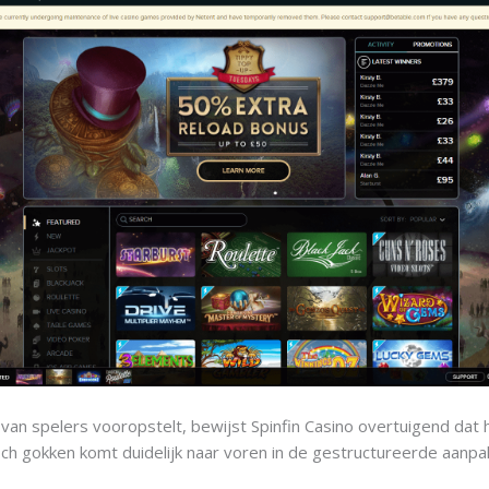
 van spelers vooropstelt, bewijst Spinfin Casino overtuigend dat
ch gokken komt duidelijk naar voren in de gestructureerde aanpak.