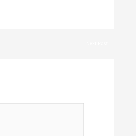
Next Post
→