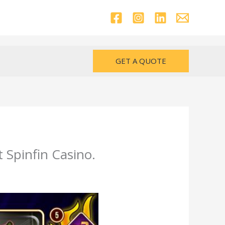
GET A QUOTE
t Spinfin Casino.