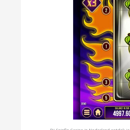
Bij Spinfin Casino in Nederland ontdek