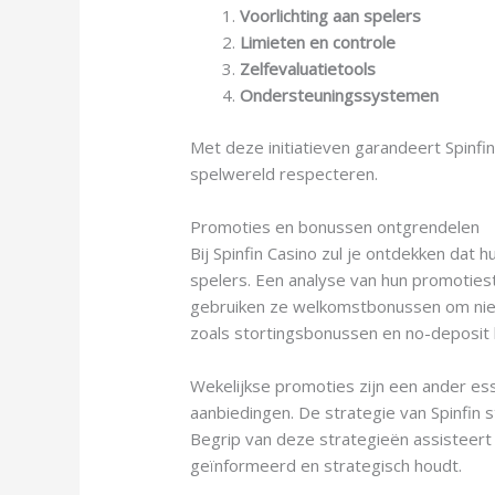
Voorlichting aan spelers
Limieten en controle
Zelfevaluatietools
Ondersteuningssystemen
Met deze initiatieven garandeert Spinf
spelwereld respecteren.
Promoties en bonussen ontgrendelen
Bij Spinfin Casino zul je ontdekken da
spelers. Een analyse van hun promoties
gebruiken ze welkomstbonussen om nieuw
zoals stortingsbonussen en no-deposit b
Wekelijkse promoties zijn een ander es
aanbiedingen. De strategie van Spinfin 
Begrip van deze strategieën assisteert j
geïnformeerd en strategisch houdt.