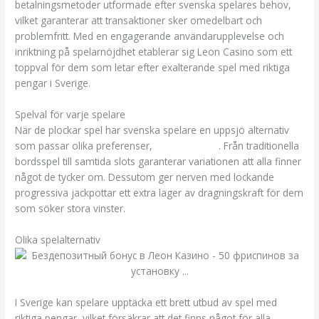
betalningsmetoder utformade efter svenska spelares behov,
vilket garanterar att transaktioner sker omedelbart och
problemfritt. Med en engagerande användarupplevelse och
inriktning på spelarnöjdhet etablerar sig Leon Casino som ett
toppval för dem som letar efter exalterande spel med riktiga
pengar i Sverige.
Spelval för varje spelare
När de plockar spel har svenska spelare en uppsjö alternativ
som passar olika preferenser,
leonkazino.eu
. Från traditionella
bordsspel till samtida slots garanterar variationen att alla finner
något de tycker om. Dessutom ger nerven med lockande
progressiva jackpottar ett extra lager av dragningskraft för dem
som söker stora vinster.
Olika spelalternativ
I Sverige kan spelare upptäcka ett brett utbud av spel med
riktiga pengar, vilket försäkrar att det finns något för alla