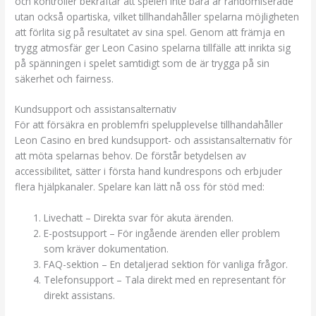
och kontroller bekräftar att spelen inte bara är randomiserade
utan också opartiska, vilket tillhandahåller spelarna möjligheten
att förlita sig på resultatet av sina spel. Genom att främja en
trygg atmosfär ger Leon Casino spelarna tillfälle att inrikta sig
på spänningen i spelet samtidigt som de är trygga på sin
säkerhet och fairness.
Kundsupport och assistansalternativ
För att försäkra en problemfri spelupplevelse tillhandahåller
Leon Casino en bred kundsupport- och assistansalternativ för
att möta spelarnas behov. De förstår betydelsen av
accessibilitet, sätter i första hand kundrespons och erbjuder
flera hjälpkanaler. Spelare kan lätt nå oss för stöd med:
Livechatt – Direkta svar för akuta ärenden.
E-postsupport – För ingående ärenden eller problem
som kräver dokumentation.
FAQ-sektion – En detaljerad sektion för vanliga frågor.
Telefonsupport – Tala direkt med en representant för
direkt assistans.