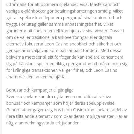
utformade för att optimera spelandet. Visa, Mastercard och
vanliga e-plånböcker gör betalningshanteringen smidig, vilket
gör att spelare kan deponera pengar på sina konton fort och
tryggt. För uttag gäller samma anpassningsbarhet, vilket
garanterar att spelare enkelt kan njuta av sina vinster. Oavsett
om de väljer traditionella banköverföringar eller digitala
alternativ fokuserar Leon Casino snabbhet och säkerhet och
ger spelarna välja vad som passar bäst för dem. Med dessa
bekväma metoder till sitt förfogande kan spelare koncentrera
sig på känslan i spel med riktiga pengar utan att måste oroa sig
för krångliga transaktioner. Val ger frihet, och Leon Casino
anammar den tanken helhjärtat.
Bonusar och kampanjer tillgängliga
Svenska spelare kan dra nytta av en rad olika attraktiva
bonusar och kampanjer som höjer deras spelupplevelse.
Genom att engagera sig hos Leon Casino kan spelare ta del av
flera tilltalande alternativ som ökar deras möjliga vinster. Här är
några anmärkningsvärda erbjudanden: