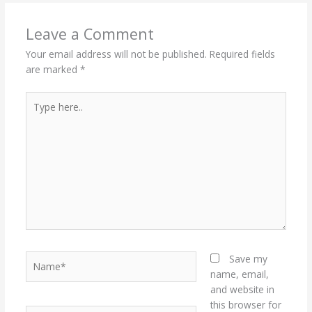
Leave a Comment
Your email address will not be published.
Required fields
are marked
*
Type
here..
Name*
Save my
name, email,
and website in
this browser for