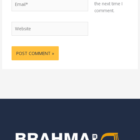
Email*
the next time I
comment.
Website