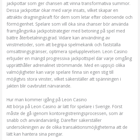
jackpottar som ger chansen att vinna transformativa summor.
Dessa jackpottar ökar med varje insats, vilket skapar en
attraktiv dragningskraft för dem som letar efter oberoende och
förmögenhet. Spelare som vill öka sina chanser bör använda
framgångsrika jackpotstrategier med betoning på spel med
bättre återbetalningsgrad. Vidare kan användning av
vinstmetoder, som att begripa spelmekanik och fastställa
omsättningsgränser, optimera spelupplevelsen. Leon Casino
erbjuder en mängd progressiva jackpottspel där varje omgång
upprätthåller adrenalinet strömmande. Med en uppsjö olika
valmöjligheter kan varje spelare finna sin egen stig till
möjligtvis stora vinster, vilket säkerställer att spänningen i
jakten blir oavbrutet närvarande.
Hur man kommer igång på Leon Casino
Att börja på Leon Casino är lätt för spelare i Sverige. Först
måste de gå igenom kontoregistreringsprocessen, som är
snabb och användarvänlig. Därefter säkerställer
undersökningen av de olika transaktionsmöjligheterna att de
lätt kan hantera sina pengar.