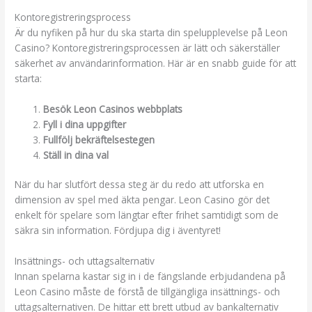
Kontoregistreringsprocess
Är du nyfiken på hur du ska starta din spelupplevelse på Leon
Casino? Kontoregistreringsprocessen är lätt och säkerställer
säkerhet av användarinformation. Här är en snabb guide för att
starta:
Besök Leon Casinos webbplats
Fyll i dina uppgifter
Fullfölj bekräftelsestegen
Ställ in dina val
När du har slutfört dessa steg är du redo att utforska en
dimension av spel med äkta pengar. Leon Casino gör det
enkelt för spelare som längtar efter frihet samtidigt som de
säkra sin information. Fördjupa dig i äventyret!
Insättnings- och uttagsalternativ
Innan spelarna kastar sig in i de fängslande erbjudandena på
Leon Casino måste de förstå de tillgängliga insättnings- och
uttagsalternativen. De hittar ett brett utbud av bankalternativ