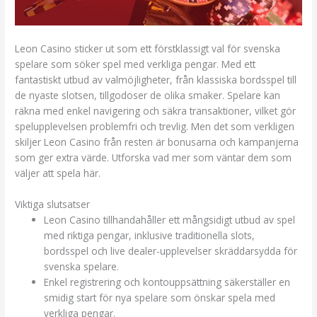
Leon Casino sticker ut som ett förstklassigt val för svenska
spelare som söker spel med verkliga pengar. Med ett
fantastiskt utbud av valmöjligheter, från klassiska bordsspel till
de nyaste slotsen, tillgodoser de olika smaker. Spelare kan
räkna med enkel navigering och säkra transaktioner, vilket gör
spelupplevelsen problemfri och trevlig. Men det som verkligen
skiljer Leon Casino från resten är bonusarna och kampanjerna
som ger extra värde. Utforska vad mer som väntar dem som
väljer att spela här.
Viktiga slutsatser
Leon Casino tillhandahåller ett mångsidigt utbud av spel
med riktiga pengar, inklusive traditionella slots,
bordsspel och live dealer-upplevelser skräddarsydda för
svenska spelare.
Enkel registrering och kontouppsättning säkerställer en
smidig start för nya spelare som önskar spela med
verkliga pengar.