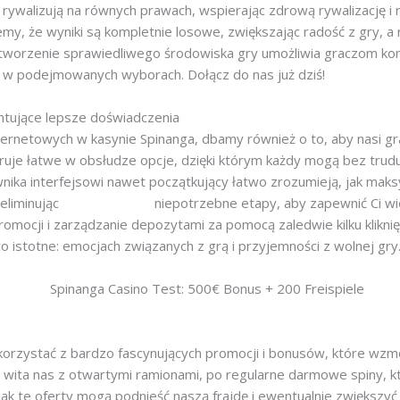
ywalizują na równych prawach, wspierając zdrową rywalizację i 
my, że wyniki są kompletnie losowe, zwiększając radość z gry, 
tworzenie sprawiedliwego środowiska gry umożliwia graczom konc
e w podejmowanych wyborach. Dołącz do nas już dziś!
ntujące lepsze doświadczenia
ernetowych w kasynie Spinanga, dbamy również o to, aby nasi gr
eruje łatwe w obsłudze opcje, dzięki którym każdy mogą bez trudu
wnika interfejsowi nawet początkujący łatwo zrozumieją, jak mak
 eliminując
pitchbook.com
niepotrzebne etapy, aby zapewnić Ci wi
omocji i zarządzanie depozytami za pomocą zaledwie kilku kliknię
 istotne: emocjach związanych z grą i przyjemności z wolnej gry
rzystać z bardzo fascynujących promocji i bonusów, które wzm
 wita nas z otwartymi ramionami, po regularne darmowe spiny, k
jak te oferty mogą podnieść naszą frajdę i ewentualnie zwiększy