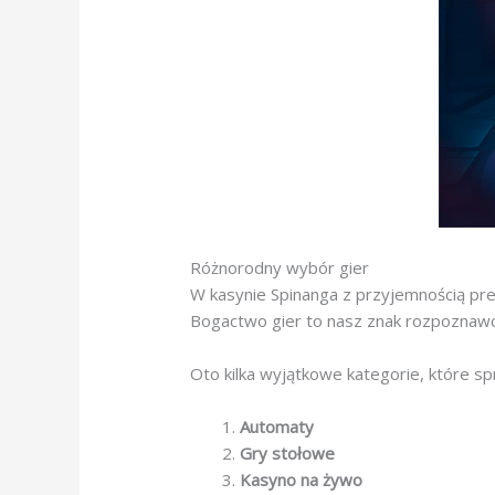
Różnorodny wybór gier
W kasynie Spinanga z przyjemnością pr
Bogactwo gier to nasz znak rozpoznawc
Oto kilka wyjątkowe kategorie, które spr
Automaty
Gry stołowe
Kasyno na żywo