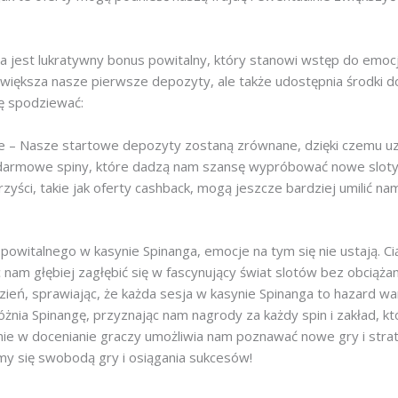
ga jest lukratywny bonus powitalny, który stanowi wstęp do emoc
 zwiększa nasze pierwsze depozyty, ale także udostępnia środk
ę spodziewać:
 Nasze startowe depozyty zostaną zrównane, dzięki czemu uzy
darmowe spiny, które dadzą nam szansę wypróbować nowe sloty 
ści, takie jak oferty cashback, mogą jeszcze bardziej umilić nam
owitalnego w kasynie Spinanga, emocje na tym się nie ustają. C
 nam głębiej zagłębić się w fascynujący świat slotów bez obciąża
zień, sprawiając, że każda sesja w kasynie Spinanga to hazard w
óżnia Spinangę, przyznając nam nagrody za każdy spin i zakład, kt
 w docenianie graczy umożliwia nam poznawać nowe gry i strateg
zmy się swobodą gry i osiągania sukcesów!