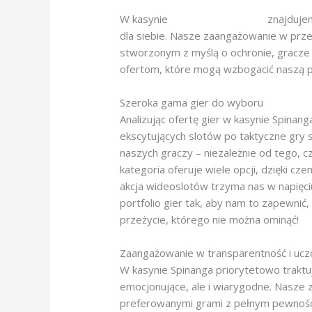
W kasynie
spinanga logowanie
znajdujem
dla siebie. Nasze zaangażowanie w przej
stworzonym z myślą o ochronie, gracze 
ofertom, które mogą wzbogacić naszą 
Szeroka gama gier do wyboru
Analizując ofertę gier w kasynie Spinan
ekscytujących slotów po taktyczne gry 
naszych graczy – niezależnie od tego, 
kategoria oferuje wiele opcji, dzięki cz
akcja wideoslotów trzyma nas w napięc
portfolio gier tak, aby nam to zapewnić
przeżycie, którego nie można ominąć!
Zaangażowanie w transparentność i ucz
W kasynie Spinanga priorytetowo traktuj
emocjonujące, ale i wiarygodne. Nasze 
preferowanymi grami z pełnym pewności