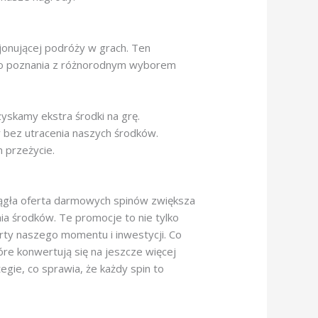
jonującej podróży w grach. Ten
i do poznania z różnorodnym wyborem
skamy ekstra środki na grę.
bez utracenia naszych środków.
 przeżycie.
iągła oferta darmowych spinów zwiększa
nia środków. Te promocje to nie tylko
arty naszego momentu i inwestycji. Co
óre konwertują się na jeszcze więcej
ie, co sprawia, że każdy spin to