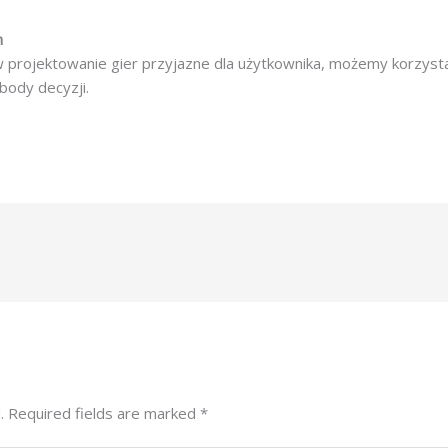
m
w projektowanie gier przyjazne dla użytkownika, możemy korzy
ody decyzji.
.
Required fields are marked
*