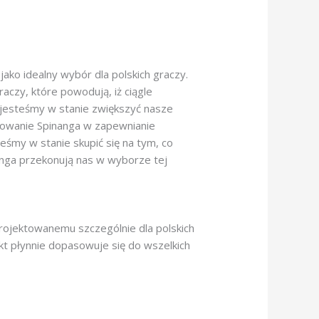
ako idealny wybór dla polskich graczy.
aczy, które powodują, iż ciągle
jesteśmy w stanie zwiększyć nasze
gażowanie Spinanga w zapewnianie
eśmy w stanie skupić się na tym, co
nanga przekonują nas w wyborze tej
rojektowanemu szczególnie dla polskich
kt płynnie dopasowuje się do wszelkich