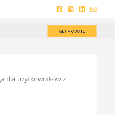
GET A QUOTE
ga dla użytkowników z