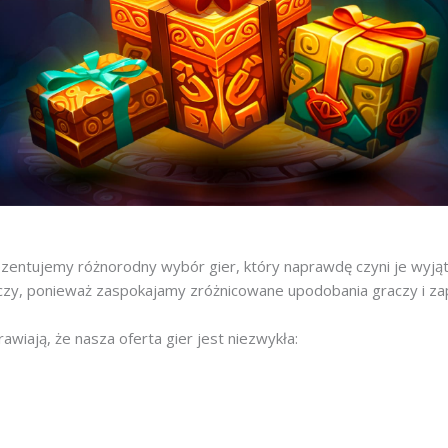
ezentujemy różnorodny wybór gier, który naprawdę czyni je wyją
zy, ponieważ zaspokajamy zróżnicowane upodobania graczy i zape
awiają, że nasza oferta gier jest niezwykła: