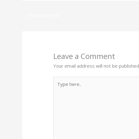
←
Previous Post
Leave a Comment
Your email address will not be published
Type
here..