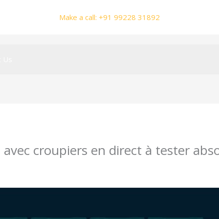
Make a call: +91 99228 31892
t Us
 avec croupiers en direct à tester a
y
smhalole@gmail.com