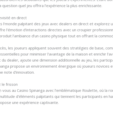
 question quel jeu offrira l’expérience la plus enrichissante.
evisité en direct
l’monde palpitant des jeux avec dealers en direct et explorez un 
fre l’émotion d’interactions directes avec un croupier professionn
oduit l’ambiance d’un casino physique tout en offrant la commodi
ccès, les joueurs appliquent souvent des stratégies de base, com
ssentielles pour minimiser l’avantage de la maison et enrichir l’a
du dealer, ajoute une dimension additionnelle au jeu, les particip
inanga propose un environnement énergique où joueurs novices e
ne note d’innovation.
 le frisson
-vous au Casino Spinanga avec l’emblématique Roulette, où la rou
multitude d’éléments palpitants qui tiennent les participants en h
 propose une expérience captivante.