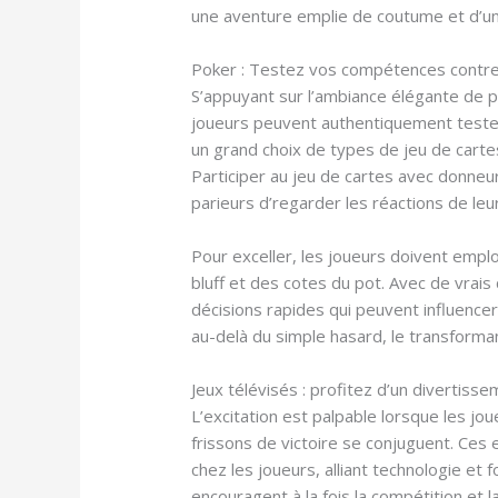
une aventure emplie de coutume et d’un 
Poker : Testez vos compétences contre 
S’appuyant sur l’ambiance élégante de 
joueurs peuvent authentiquement tester 
un grand choix de types de jeu de carte
Participer au jeu de cartes avec donneur
parieurs d’regarder les réactions de le
Pour exceller, les joueurs doivent empl
bluff et des cotes du pot. Avec de vrai
décisions rapides qui peuvent influencer 
au-delà du simple hasard, le transforman
Jeux télévisés : profitez d’un divertiss
L’excitation est palpable lorsque les jo
frissons de victoire se conjuguent. Ces
chez les joueurs, alliant technologie et
encouragent à la fois la compétition et la