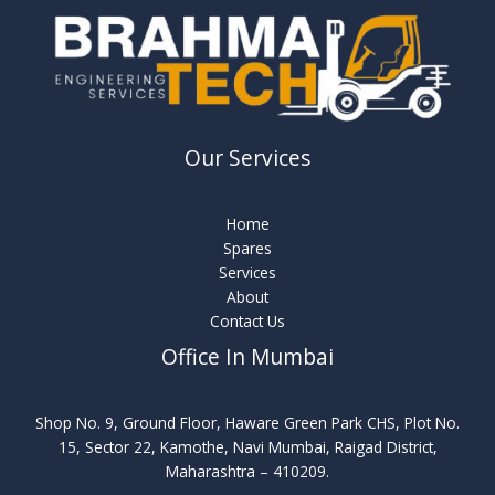
Our Services
Home
Spares
Services
About
Contact Us
Office In Mumbai
Shop No. 9, Ground Floor, Haware Green Park CHS, Plot No.
15, Sector 22, Kamothe, Navi Mumbai, Raigad District,
Maharashtra – 410209.