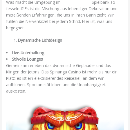
Was macht die Umgebung im
spinangacasino
Spielbank so
fesselnd? Es ist die Mischung aus lebendiger Dekoration und
mitreißenden Erfahrungen, die uns in ihren Bann zieht. Wir
fühlen die Nervenkitzel bei jedem Schritt. Hier ist, was uns
begegnet:
Dynamische Lichtdesign
Live-Unterhaltung
Stilvolle Lounges
Gemeinsam erleben das dynamische Geplauder und das
Klingen der Jetons. Das Spinanga Casino ist mehr als nur ein
Platz; es ist ein elektrisierendes Reiseziel, an dem wir
aufblühen, Spontaneität leben und die Unabhängigkeit
auskosten.