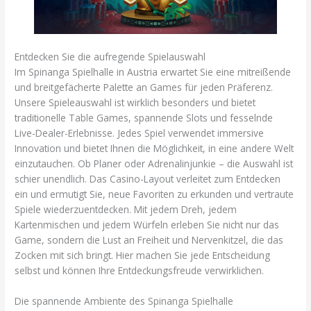
Entdecken Sie die aufregende Spielauswahl
Im Spinanga Spielhalle in Austria erwartet Sie eine mitreißende
und breitgefächerte Palette an Games für jeden Präferenz.
Unsere Spieleauswahl ist wirklich besonders und bietet
traditionelle Table Games, spannende Slots und fesselnde
Live-Dealer-Erlebnisse. Jedes Spiel verwendet immersive
Innovation und bietet Ihnen die Möglichkeit, in eine andere Welt
einzutauchen. Ob Planer oder Adrenalinjunkie – die Auswahl ist
schier unendlich. Das Casino-Layout verleitet zum Entdecken
ein und ermutigt Sie, neue Favoriten zu erkunden und vertraute
Spiele wiederzuentdecken. Mit jedem Dreh, jedem
Kartenmischen und jedem Würfeln erleben Sie nicht nur das
Game, sondern die Lust an Freiheit und Nervenkitzel, die das
Zocken mit sich bringt. Hier machen Sie jede Entscheidung
selbst und können Ihre Entdeckungsfreude verwirklichen.
Die spannende Ambiente des Spinanga Spielhalle