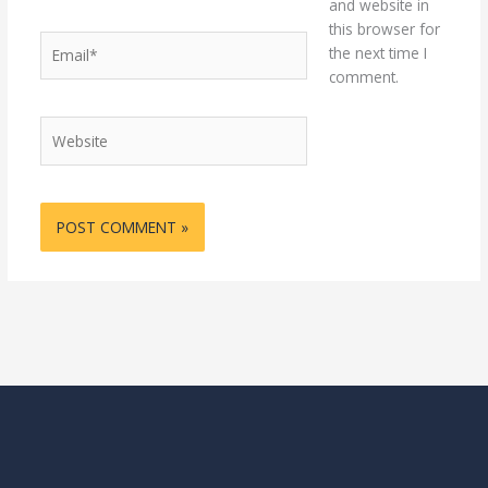
and website in
this browser for
Email*
the next time I
comment.
Website