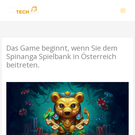
Skip
to
content
Das Game beginnt, wenn Sie dem
Spinanga Spielbank in Österreich
beitreten.
Leave a Comment
/
Uncategorized
/ By
smhalole@gmail.com