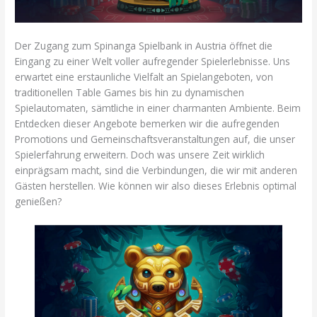
Der Zugang zum Spinanga Spielbank in Austria öffnet die
Eingang zu einer Welt voller aufregender Spielerlebnisse. Uns
erwartet eine erstaunliche Vielfalt an Spielangeboten, von
traditionellen Table Games bis hin zu dynamischen
Spielautomaten, sämtliche in einer charmanten Ambiente. Beim
Entdecken dieser Angebote bemerken wir die aufregenden
Promotions und Gemeinschaftsveranstaltungen auf, die unser
Spielerfahrung erweitern. Doch was unsere Zeit wirklich
einprägsam macht, sind die Verbindungen, die wir mit anderen
Gästen herstellen. Wie können wir also dieses Erlebnis optimal
genießen?