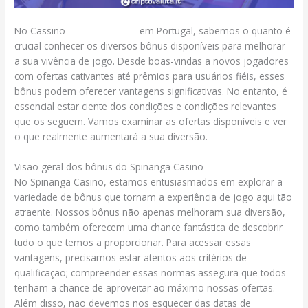
No Cassino
Spinangacasino
em Portugal, sabemos o quanto é
crucial conhecer os diversos bônus disponíveis para melhorar
a sua vivência de jogo. Desde boas-vindas a novos jogadores
com ofertas cativantes até prêmios para usuários fiéis, esses
bônus podem oferecer vantagens significativas. No entanto, é
essencial estar ciente dos condições e condições relevantes
que os seguem. Vamos examinar as ofertas disponíveis e ver
o que realmente aumentará a sua diversão.
Visão geral dos bônus do Spinanga Casino
No Spinanga Casino, estamos entusiasmados em explorar a
variedade de bônus que tornam a experiência de jogo aqui tão
atraente. Nossos bônus não apenas melhoram sua diversão,
como também oferecem uma chance fantástica de descobrir
tudo o que temos a proporcionar. Para acessar essas
vantagens, precisamos estar atentos aos critérios de
qualificação; compreender essas normas assegura que todos
tenham a chance de aproveitar ao máximo nossas ofertas.
Além disso, não devemos nos esquecer das datas de