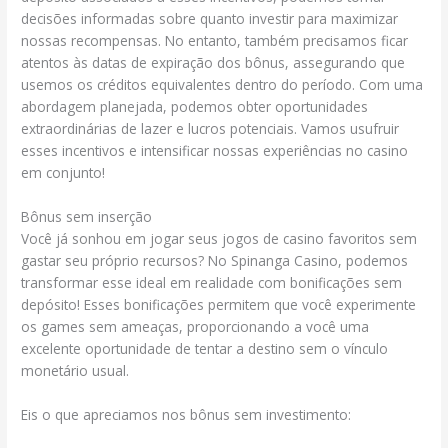
decisões informadas sobre quanto investir para maximizar
nossas recompensas. No entanto, também precisamos ficar
atentos às datas de expiração dos bônus, assegurando que
usemos os créditos equivalentes dentro do período. Com uma
abordagem planejada, podemos obter oportunidades
extraordinárias de lazer e lucros potenciais. Vamos usufruir
esses incentivos e intensificar nossas experiências no casino
em conjunto!
Bônus sem inserção
Você já sonhou em jogar seus jogos de casino favoritos sem
gastar seu próprio recursos? No Spinanga Casino, podemos
transformar esse ideal em realidade com bonificações sem
depósito! Esses bonificações permitem que você experimente
os games sem ameaças, proporcionando a você uma
excelente oportunidade de tentar a destino sem o vínculo
monetário usual.
Eis o que apreciamos nos bônus sem investimento: