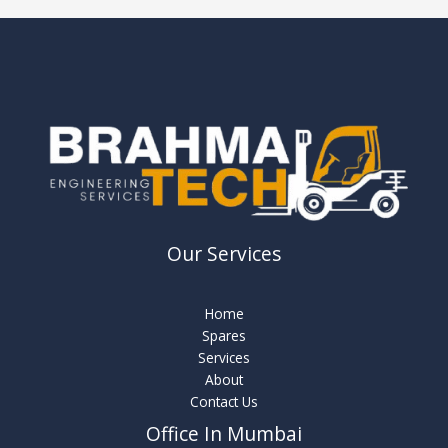
Our Services
Home
Spares
Services
About
Contact Us
Office In Mumbai