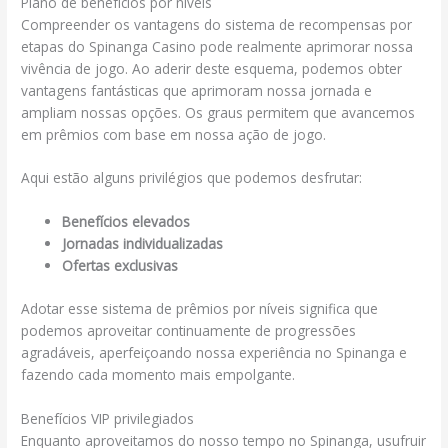
Plano de benefícios por níveis
Compreender os vantagens do sistema de recompensas por
etapas do Spinanga Casino pode realmente aprimorar nossa
vivência de jogo. Ao aderir deste esquema, podemos obter
vantagens fantásticas que aprimoram nossa jornada e
ampliam nossas opções. Os graus permitem que avancemos
em prêmios com base em nossa ação de jogo.
Aqui estão alguns privilégios que podemos desfrutar:
Benefícios elevados
Jornadas individualizadas
Ofertas exclusivas
Adotar esse sistema de prêmios por níveis significa que
podemos aproveitar continuamente de progressões
agradáveis, aperfeiçoando nossa experiência no Spinanga e
fazendo cada momento mais empolgante.
Benefícios VIP privilegiados
Enquanto aproveitamos do nosso tempo no Spinanga, usufruir