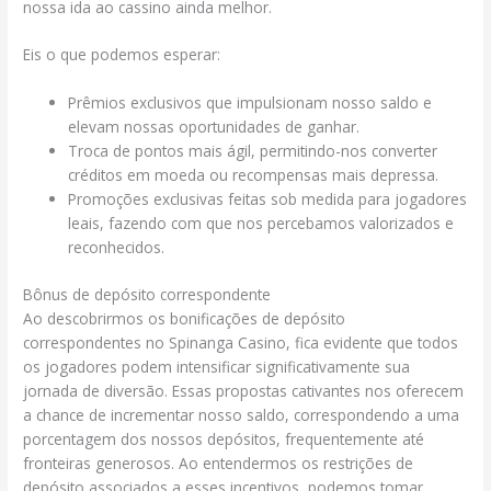
nossa ida ao cassino ainda melhor.
Eis o que podemos esperar:
Prêmios exclusivos que impulsionam nosso saldo e
elevam nossas oportunidades de ganhar.
Troca de pontos mais ágil, permitindo-nos converter
créditos em moeda ou recompensas mais depressa.
Promoções exclusivas feitas sob medida para jogadores
leais, fazendo com que nos percebamos valorizados e
reconhecidos.
Bônus de depósito correspondente
Ao descobrirmos os bonificações de depósito
correspondentes no Spinanga Casino, fica evidente que todos
os jogadores podem intensificar significativamente sua
jornada de diversão. Essas propostas cativantes nos oferecem
a chance de incrementar nosso saldo, correspondendo a uma
porcentagem dos nossos depósitos, frequentemente até
fronteiras generosos. Ao entendermos os restrições de
depósito associados a esses incentivos, podemos tomar