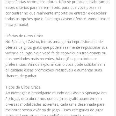
experiências recompensadoras. Não se preocupe; elaboramos
esses critérios para serem fáceis, para que você possa se
concentrar no que realmente importa: se entreter e descobrir
todas as opções que o Spinanga Casino oferece. Vamos iniciar
essa jornada!
Ofertas de Giros Grátis
No Spinanga Casino, temos uma gama impressionante de
ofertas de giros grátis que podem realmente impulsionar sua
vivência de jogo. Seja você fã de caça-níqueis tradicionais ou
dos novidades mais recentes, há opções para todos os
preferências. Vamos explorar como você pode solicitar sem
dificuldade essas promoções irresistíveis e aumentar suas
chances de ganhar!
Tipos de Giros Grátis
Ao investigar o empolgante mundo do Cassino Spinanga em
Portugal, descobriremos que as giros grátis aparecem em
diversas modalidades atraentes, cada uma desenhada para
melhorar nossa vivência de jogo. Esses categorias de giros
grátis incluem giros sem condições de aposta, onde