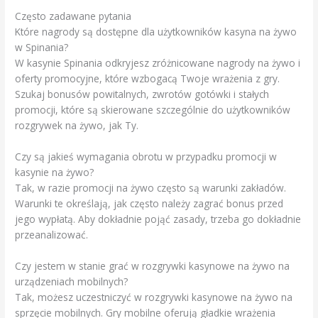
Często zadawane pytania
Które nagrody są dostępne dla użytkowników kasyna na żywo
w Spinania?
W kasynie Spinania odkryjesz zróżnicowane nagrody na żywo i
oferty promocyjne, które wzbogacą Twoje wrażenia z gry.
Szukaj bonusów powitalnych, zwrotów gotówki i stałych
promocji, które są skierowane szczególnie do użytkowników
rozgrywek na żywo, jak Ty.
Czy są jakieś wymagania obrotu w przypadku promocji w
kasynie na żywo?
Tak, w razie promocji na żywo często są warunki zakładów.
Warunki te określają, jak często należy zagrać bonus przed
jego wypłatą. Aby dokładnie pojąć zasady, trzeba go dokładnie
przeanalizować.
Czy jestem w stanie grać w rozgrywki kasynowe na żywo na
urządzeniach mobilnych?
Tak, możesz uczestniczyć w rozgrywki kasynowe na żywo na
sprzęcie mobilnych. Gry mobilne oferują gładkie wrażenia