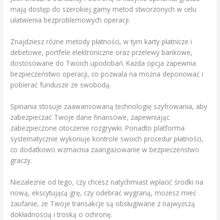
mają dostęp do szerokiej gamy metod stworzonych w celu
ułatwienia bezproblemowych operacji.
Znajdziesz różne metody płatności, w tym karty płatnicze i
debetowe, portfele elektroniczne oraz przelewy bankowe,
dostosowane do Twoich upodobań. Każda opcja zapewnia
bezpieczeństwo operacji, co pozwala na można deponować i
pobierać fundusze ze swobodą.
Spinania stosuje zaawansowaną technologię szyfrowania, aby
zabezpieczać Twoje dane finansowe, zapewniając
zabezpieczone otoczenie rozgrywki. Ponadto platforma
systematycznie wykonuje kontrole swoich procedur płatności,
co dodatkowo wzmacnia zaangażowanie w bezpieczeństwo
graczy.
Niezależnie od tego, czy chcesz natychmiast wpłacić środki na
nową, ekscytującą grę, czy odebrać wygraną, możesz mieć
zaufanie, że Twoje transakcje są obsługiwane z najwyższą
dokładnością i troską o ochronę.