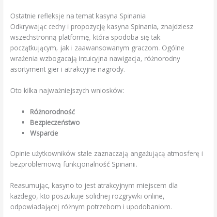
Ostatnie refleksje na temat kasyna Spinania
Odkrywając cechy i propozycję kasyna Spinania, znajdziesz
wszechstronną platformę, która spodoba się tak
początkującym, jak i zaawansowanym graczom. Ogólne
wrażenia wzbogacają intuicyjna nawigacja, różnorodny
asortyment gier i atrakcyjne nagrody.
Oto kilka najważniejszych wniosków:
Różnorodność
Bezpieczeństwo
Wsparcie
Opinie użytkowników stale zaznaczają angażującą atmosferę i
bezproblemową funkcjonalność Spinanii.
Reasumując, kasyno to jest atrakcyjnym miejscem dla
każdego, kto poszukuje solidnej rozgrywki online,
odpowiadającej różnym potrzebom i upodobaniom.