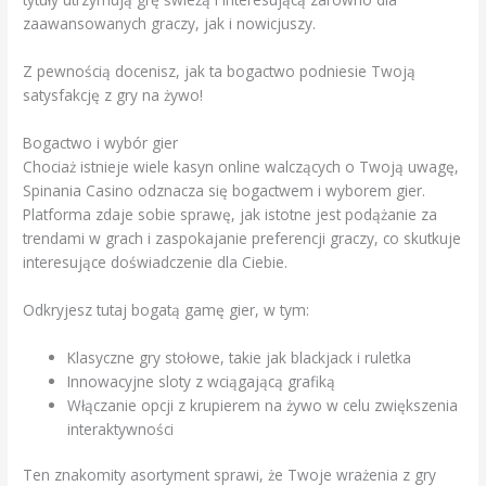
zaawansowanych graczy, jak i nowicjuszy.
Z pewnością docenisz, jak ta bogactwo podniesie Twoją
satysfakcję z gry na żywo!
Bogactwo i wybór gier
Chociaż istnieje wiele kasyn online walczących o Twoją uwagę,
Spinania Casino odznacza się bogactwem i wyborem gier.
Platforma zdaje sobie sprawę, jak istotne jest podążanie za
trendami w grach i zaspokajanie preferencji graczy, co skutkuje
interesujące doświadczenie dla Ciebie.
Odkryjesz tutaj bogatą gamę gier, w tym:
Klasyczne gry stołowe, takie jak blackjack i ruletka
Innowacyjne sloty z wciągającą grafiką
Włączanie opcji z krupierem na żywo w celu zwiększenia
interaktywności
Ten znakomity asortyment sprawi, że Twoje wrażenia z gry