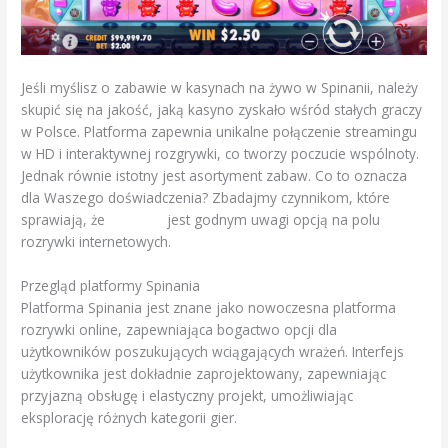
Jeśli myślisz o zabawie w kasynach na żywo w Spinanii, należy
skupić się na jakość, jaką kasyno zyskało wśród stałych graczy
w Polsce. Platforma zapewnia unikalne połączenie streamingu
w HD i interaktywnej rozgrywki, co tworzy poczucie wspólnoty.
Jednak równie istotny jest asortyment zabaw. Co to oznacza
dla Waszego doświadczenia? Zbadajmy czynnikom, które
sprawiają, że
Spinania
jest godnym uwagi opcją na polu
rozrywki internetowych.
Przegląd platformy Spinania
Platforma Spinania jest znane jako nowoczesna platforma
rozrywki online, zapewniająca bogactwo opcji dla
użytkowników poszukujących wciągających wrażeń. Interfejs
użytkownika jest dokładnie zaprojektowany, zapewniając
przyjazną obsługę i elastyczny projekt, umożliwiając
eksplorację różnych kategorii gier.