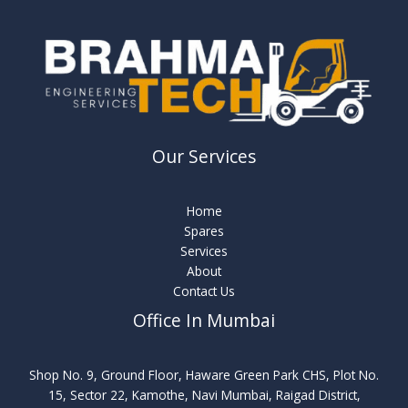
Our Services
Home
Spares
Services
About
Contact Us
Office In Mumbai
Shop No. 9, Ground Floor, Haware Green Park CHS, Plot No.
15, Sector 22, Kamothe, Navi Mumbai, Raigad District,