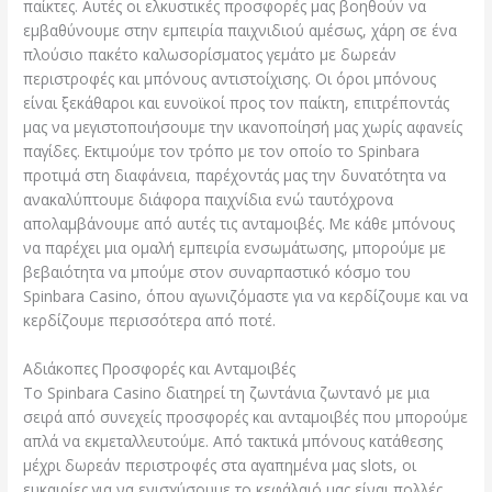
παίκτες. Αυτές οι ελκυστικές προσφορές μας βοηθούν να
εμβαθύνουμε στην εμπειρία παιχνιδιού αμέσως, χάρη σε ένα
πλούσιο πακέτο καλωσορίσματος γεμάτο με δωρεάν
περιστροφές και μπόνους αντιστοίχισης. Οι όροι μπόνους
είναι ξεκάθαροι και ευνοϊκοί προς τον παίκτη, επιτρέποντάς
μας να μεγιστοποιήσουμε την ικανοποίησή μας χωρίς αφανείς
παγίδες. Εκτιμούμε τον τρόπο με τον οποίο το Spinbara
προτιμά στη διαφάνεια, παρέχοντάς μας την δυνατότητα να
ανακαλύπτουμε διάφορα παιχνίδια ενώ ταυτόχρονα
απολαμβάνουμε από αυτές τις ανταμοιβές. Με κάθε μπόνους
να παρέχει μια ομαλή εμπειρία ενσωμάτωσης, μπορούμε με
βεβαιότητα να μπούμε στον συναρπαστικό κόσμο του
Spinbara Casino, όπου αγωνιζόμαστε για να κερδίζουμε και να
κερδίζουμε περισσότερα από ποτέ.
Αδιάκοπες Προσφορές και Ανταμοιβές
Το Spinbara Casino διατηρεί τη ζωντάνια ζωντανό με μια
σειρά από συνεχείς προσφορές και ανταμοιβές που μπορούμε
απλά να εκμεταλλευτούμε. Από τακτικά μπόνους κατάθεσης
μέχρι δωρεάν περιστροφές στα αγαπημένα μας slots, οι
ευκαιρίες για να ενισχύσουμε το κεφάλαιό μας είναι πολλές.