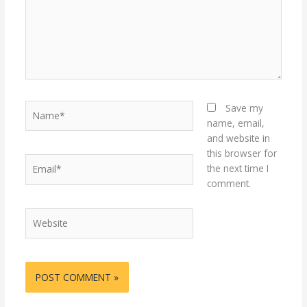
Name*
Save my
name, email,
and website in
this browser for
Email*
the next time I
comment.
Website