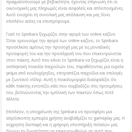
πραγματοποιούμε με βεβαιότητα, έχοντας επίγνωση ότι οι
οικονομικές μας πληρωμές είναι ασφαλείς και απλοποιημένες.
Αυτό ενισχύει τη συνολική μας απόλαυση και μας δίνει
επιπλέον αιτίες να επιστρέφουμε.
Γιατί το Spinbara ξεχωρίζει στην αγορά των online καζίνο
Όταν ερευνούμε την αγορά των online καζίνο, το Spinbara
προσελκύει αμέσως την προσοχή μας με τις μοναδικές
προσφορές του και την προσέγγισή του που επικεντρώνεται
στον παίκτη. Αυτό που κάνει το Spinbara να ξεχωρίζει είναι η
εκπληκτική ποικιλία παιχνιδιών του, παραθέτοντας μια ευρεία
γκάμα από κουλοχέρηδες, επιτραπέζια παιχνίδια και επιλογές
με ζωντανό ντίλερ. Αυτή η ποικιλομορφία διασφαλίζει ότι
κάθε παίκτης εντοπίζει κάτι που συμβαδίζει στις προτιμήσεις
του, βελτιώνοντας την εμπλοκή των παικτών όπως ποτέ
άλλοτε.
Επιπλέον, η υποχρέωση της Spinbara να προσφέρει μια
απρόσκοπτη εμπειρία χρήστη αναβαθμίζει το gameplay μας. Η
εύχρηστη διεπαφή και η γρήγορη υποστήριξη πελατών μας
δίνουν τη δυνατότητα να επικεντρωθούμε σε αυτό που