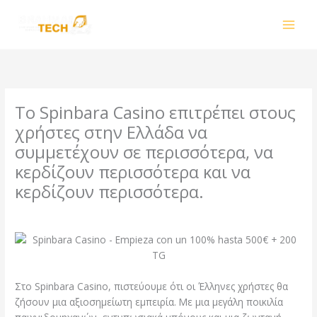
Skip
to
content
Το Spinbara Casino επιτρέπει στους
χρήστες στην Ελλάδα να
συμμετέχουν σε περισσότερα, να
κερδίζουν περισσότερα και να
κερδίζουν περισσότερα.
Leave a Comment
/
Uncategorized
/ By
smhalole@gmail.com
Στο Spinbara Casino, πιστεύουμε ότι οι Έλληνες χρήστες θα
ζήσουν μια αξιοσημείωτη εμπειρία. Με μια μεγάλη ποικιλία