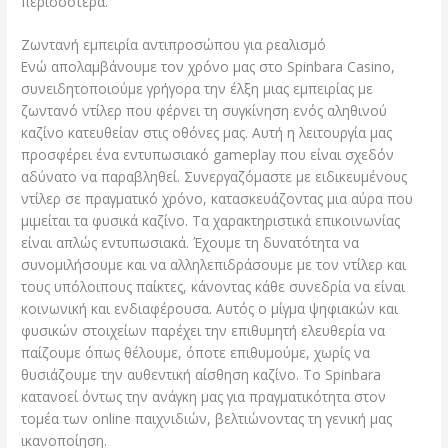
περισσότερα.
Ζωντανή εμπειρία αντιπροσώπου για ρεαλισμό
Ενώ απολαμβάνουμε τον χρόνο μας στο Spinbara Casino,
συνειδητοποιούμε γρήγορα την έλξη μιας εμπειρίας με
ζωντανό ντίλερ που φέρνει τη συγκίνηση ενός αληθινού
καζίνο κατευθείαν στις οθόνες μας. Αυτή η λειτουργία μας
προσφέρει ένα εντυπωσιακό gameplay που είναι σχεδόν
αδύνατο να παραβληθεί. Συνεργαζόμαστε με ειδικευμένους
ντίλερ σε πραγματικό χρόνο, κατασκευάζοντας μια αύρα που
μιμείται τα φυσικά καζίνο. Τα χαρακτηριστικά επικοινωνίας
είναι απλώς εντυπωσιακά. Έχουμε τη δυνατότητα να
συνομιλήσουμε και να αλληλεπιδράσουμε με τον ντίλερ και
τους υπόλοιπους παίκτες, κάνοντας κάθε συνεδρία να είναι
κοινωνική και ενδιαφέρουσα. Αυτός ο μίγμα ψηφιακών και
φυσικών στοιχείων παρέχει την επιθυμητή ελευθερία να
παίζουμε όπως θέλουμε, όποτε επιθυμούμε, χωρίς να
θυσιάζουμε την αυθεντική αίσθηση καζίνο. Το Spinbara
κατανοεί όντως την ανάγκη μας για πραγματικότητα στον
τομέα των online παιχνιδιών, βελτιώνοντας τη γενική μας
ικανοποίηση.