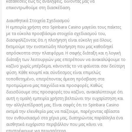
καταθέσεις έως τις αναλήψεις, δίνοντάς μας να
επικεντρωθούμε στη διασκέδαση.
Διαισθητικά Στοιχεία Σχεδιασμού
Η εμπειρία χρήστη στο Spinbara Casino μαγεύει τους παίκτες
με τα εύκολα προσβάσιμα στοιχεία σχεδιασμού του,
διασφαλίζοντας ότι η πλοήγηση είναι εύκολη για όλους.
Εκτιμούμε την ενστικτώδη πλοήγηση που μας καθοδηγεί
απρόσκοπτα στην πλατφόρμα. Η σαφής διάταξη και η λογική
διάταξη των λειτουργιών μας επιτρέπουν να ανακαλύψουμε το
καζίνο χωρίς μπέρδεμα, κάνοντάς το να φαίνεται σαν δεύτερη
φύση. Κάθε κουμπί και σύνδεσμος είναι επιμελώς
τοποθετημένο, επιτρέποντας άμεση πρόσβαση στα
προτιμώμενα μας παιχνίδια και προσφορές. Καθώς
διεισδύουμε στις προσφορές του καζίνο, ανακαλύπτουμε ότι
αυτή η ομαλή εμπειρία χρήστη βελτιώνει την ευχαρίστηση και
την αλληλεπίδρασή μας. Είναι σαφές ότι το Spinbara Casino
εκτιμά την ελευθερία μας να παίζουμε, παρέχοντας αβίαστα
τον ενθουσιασμό στα χέρια μας, διατηρώντας παράλληλα ένα
αισθητικά ευχάριστο περιβάλλον που μας κάνει να
επιστρέφουμε για περισσότερα.