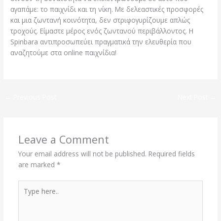
αγαπάμε: το παιχνίδι και τη νίκη. Με δελεαστικές προσφορές
και μια ζωντανή κοινότητα, δεν στριφογυρίζουμε απλώς
τροχούς. Είμαστε μέρος ενός ζωντανού περιβάλλοντος. Η
Spinbara αντιπροσωπεύει πραγματικά την ελευθερία που
αναζητούμε στα online παιχνίδια!
←
Previous Post
Next Post
→
Leave a Comment
Your email address will not be published.
Required fields
are marked
*
Type
here..