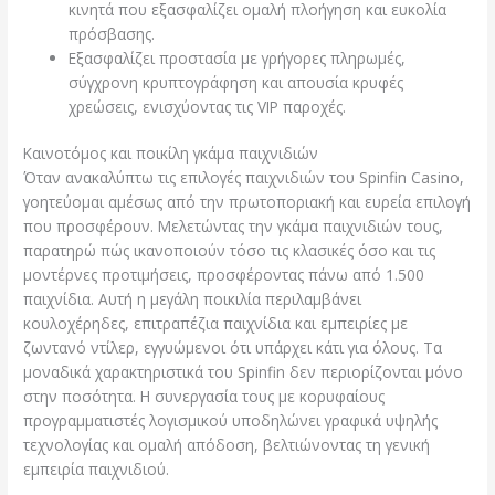
κινητά που εξασφαλίζει ομαλή πλοήγηση και ευκολία
πρόσβασης.
Εξασφαλίζει προστασία με γρήγορες πληρωμές,
σύγχρονη κρυπτογράφηση και απουσία κρυφές
χρεώσεις, ενισχύοντας τις VIP παροχές.
Καινοτόμος και ποικίλη γκάμα παιχνιδιών
Όταν ανακαλύπτω τις επιλογές παιχνιδιών του Spinfin Casino,
γοητεύομαι αμέσως από την πρωτοποριακή και ευρεία επιλογή
που προσφέρουν. Μελετώντας την γκάμα παιχνιδιών τους,
παρατηρώ πώς ικανοποιούν τόσο τις κλασικές όσο και τις
μοντέρνες προτιμήσεις, προσφέροντας πάνω από 1.500
παιχνίδια. Αυτή η μεγάλη ποικιλία περιλαμβάνει
κουλοχέρηδες, επιτραπέζια παιχνίδια και εμπειρίες με
ζωντανό ντίλερ, εγγυώμενοι ότι υπάρχει κάτι για όλους. Τα
μοναδικά χαρακτηριστικά του Spinfin δεν περιορίζονται μόνο
στην ποσότητα. Η συνεργασία τους με κορυφαίους
προγραμματιστές λογισμικού υποδηλώνει γραφικά υψηλής
τεχνολογίας και ομαλή απόδοση, βελτιώνοντας τη γενική
εμπειρία παιχνιδιού.