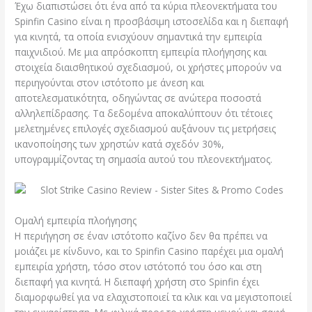
Έχω διαπιστώσει ότι ένα από τα κύρια πλεονεκτήματα του
Spinfin Casino είναι η προσβάσιμη ιστοσελίδα και η διεπαφή
για κινητά, τα οποία ενισχύουν σημαντικά την εμπειρία
παιχνιδιού. Με μια απρόσκοπτη εμπειρία πλοήγησης και
στοιχεία διαισθητικού σχεδιασμού, οι χρήστες μπορούν να
περιηγούνται στον ιστότοπο με άνεση και
αποτελεσματικότητα, οδηγώντας σε ανώτερα ποσοστά
αλληλεπίδρασης. Τα δεδομένα αποκαλύπτουν ότι τέτοιες
μελετημένες επιλογές σχεδιασμού αυξάνουν τις μετρήσεις
ικανοποίησης των χρηστών κατά σχεδόν 30%,
υπογραμμίζοντας τη σημασία αυτού του πλεονεκτήματος.
Ομαλή εμπειρία πλοήγησης
Η περιήγηση σε έναν ιστότοπο καζίνο δεν θα πρέπει να
μοιάζει με κίνδυνο, και το Spinfin Casino παρέχει μια ομαλή
εμπειρία χρήστη, τόσο στον ιστότοπό του όσο και στη
διεπαφή για κινητά. Η διεπαφή χρήστη στο Spinfin έχει
διαμορφωθεί για να ελαχιστοποιεί τα κλικ και να μεγιστοποιεί