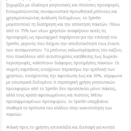
ξεχωρίζει με ιδιαίτερα γοητευτικές και πλούσιες προσφορές.
Ενσωματώνοντας συναγωνιστικά προωθητικά μπόνους και
χρησιμοποιώντας ανάλυση δεδομένων, το Spinfin
μεγιστοποιεί τη διατήρηση και την απόκτηση παικτών. Πάνω
από το 75% των νέων χρηστών αναφέρουν αυτές τις
προσφορές ως πρωταρχικό παράγοντα για την επιλογή του
Spinfin, γεγονός που δείχνει την αποδοτικότητά τους έναντι
των ανταγωνιστών. Τα μπόνους καλωσορίσματος του καζίνο,
που ποικίλλουν από αντιστοιχίσεις κατάθεσης έως δωρεάν
περιστροφές, καλύπτουν διάφορες προτιμήσεις παικτών. Οι
συχνές καμπάνιες ενισχύουν περαιτέρω την εμπλοκή των
χρηστών, ενισχύοντας την αφοσίωση έως και 30%, σύμφωνα
με εσωτερικά δεδομένα. Η στρατηγική χρήση γοητευτικών
προσφορών από το Spinfin δεν προσελκύει μόνο παίκτες,
αλλά τους κρατά αφοσιωμένους και πιστούς. Μέσω
προσαρμοσμένων προσφορών, το Spinfin υπερβαίνει
σταθερά τα πρότυπα του κλάδου στην ικανοποίηση των
παικτών.
Φιλική προς το χρήστη ιστοσελίδα και διεπαφή για κινητά