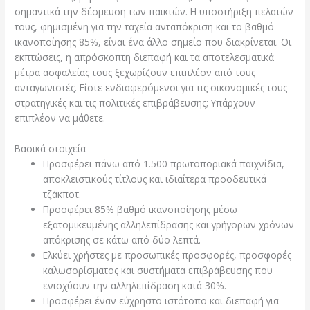
σημαντικά την δέσμευση των παικτών. Η υποστήριξη πελατών
τους, φημισμένη για την ταχεία ανταπόκριση και το βαθμό
ικανοποίησης 85%, είναι ένα άλλο σημείο που διακρίνεται. Οι
εκπτώσεις, η απρόσκοπτη διεπαφή και τα αποτελεσματικά
μέτρα ασφαλείας τους ξεχωρίζουν επιπλέον από τους
ανταγωνιστές. Είστε ενδιαφερόμενοι για τις οικονομικές τους
στρατηγικές και τις πολιτικές επιβράβευσης; Υπάρχουν
επιπλέον να μάθετε.
Βασικά στοιχεία
Προσφέρει πάνω από 1.500 πρωτοποριακά παιχνίδια,
αποκλειστικούς τίτλους και ιδιαίτερα προοδευτικά
τζάκποτ.
Προσφέρει 85% βαθμό ικανοποίησης μέσω
εξατομικευμένης αλληλεπίδρασης και γρήγορων χρόνων
απόκρισης σε κάτω από δύο λεπτά.
Ελκύει χρήστες με προσωπικές προσφορές, προσφορές
καλωσορίσματος και συστήματα επιβράβευσης που
ενισχύουν την αλληλεπίδραση κατά 30%.
Προσφέρει έναν εύχρηστο ιστότοπο και διεπαφή για