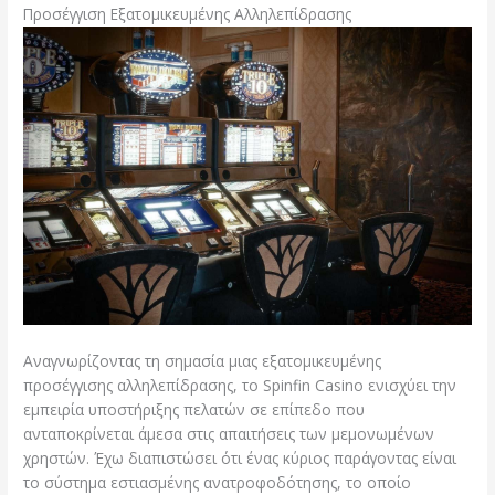
Προσέγγιση Εξατομικευμένης Αλληλεπίδρασης
Αναγνωρίζοντας τη σημασία μιας εξατομικευμένης
προσέγγισης αλληλεπίδρασης, το Spinfin Casino ενισχύει την
εμπειρία υποστήριξης πελατών σε επίπεδο που
ανταποκρίνεται άμεσα στις απαιτήσεις των μεμονωμένων
χρηστών. Έχω διαπιστώσει ότι ένας κύριος παράγοντας είναι
το σύστημα εστιασμένης ανατροφοδότησης, το οποίο