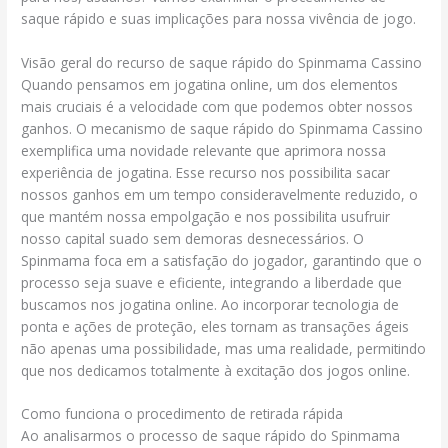
saque rápido e suas implicações para nossa vivência de jogo.
Visão geral do recurso de saque rápido do Spinmama Cassino
Quando pensamos em jogatina online, um dos elementos
mais cruciais é a velocidade com que podemos obter nossos
ganhos. O mecanismo de saque rápido do Spinmama Cassino
exemplifica uma novidade relevante que aprimora nossa
experiência de jogatina. Esse recurso nos possibilita sacar
nossos ganhos em um tempo consideravelmente reduzido, o
que mantém nossa empolgação e nos possibilita usufruir
nosso capital suado sem demoras desnecessários. O
Spinmama foca em a satisfação do jogador, garantindo que o
processo seja suave e eficiente, integrando a liberdade que
buscamos nos jogatina online. Ao incorporar tecnologia de
ponta e ações de proteção, eles tornam as transações ágeis
não apenas uma possibilidade, mas uma realidade, permitindo
que nos dedicamos totalmente à excitação dos jogos online.
Como funciona o procedimento de retirada rápida
Ao analisarmos o processo de saque rápido do Spinmama