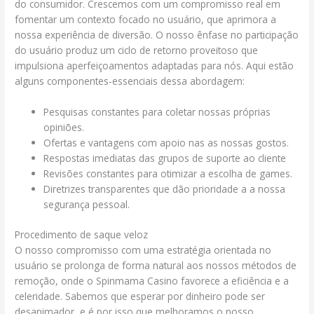
do consumidor. Crescemos com um compromisso real em
fomentar um contexto focado no usuário, que aprimora a
nossa experiência de diversão. O nosso ênfase no participação
do usuário produz um ciclo de retorno proveitoso que
impulsiona aperfeiçoamentos adaptadas para nós. Aqui estão
alguns componentes-essenciais dessa abordagem:
Pesquisas constantes para coletar nossas próprias
opiniões.
Ofertas e vantagens com apoio nas as nossas gostos.
Respostas imediatas das grupos de suporte ao cliente
Revisões constantes para otimizar a escolha de games.
Diretrizes transparentes que dão prioridade a a nossa
segurança pessoal.
Procedimento de saque veloz
O nosso compromisso com uma estratégia orientada no
usuário se prolonga de forma natural aos nossos métodos de
remoção, onde o Spinmama Casino favorece a eficiência e a
celeridade. Sabemos que esperar por dinheiro pode ser
desanimador, e é por isso que melhoramos o nosso