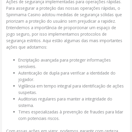
Ações de segurança implementadas para operações rápidas.
Para assegurar a proteção das nossas operações rápidas, o
Spinmama Casino adotou medidas de segurança sólidas que
priorizam a proteção do usuário sem prejudicar a rapidez.
Entendemos a importância de proporcionar um espaço de
jogo seguro, por isso implementamos protocolos de
segurança estritos. Aqui estão algumas das mais importantes
ações que adotamos:
Encriptação avançada para proteger informações
sensíveis.
Autenticação de dupla para verificar a identidade do
jogador.
Vigilância em tempo integral para identificação de ações
suspeitas.
Auditorias regulares para manter a integridade do
sistema.
Times especializadas à prevenção de fraudes para lidar
com potenciais riscos.
Com essas ações em vigor, podemos garantir com certeza