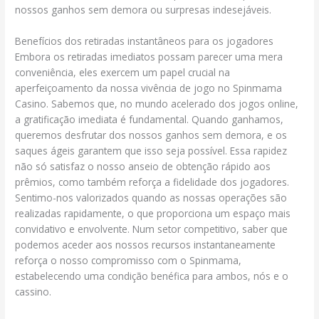
nossos ganhos sem demora ou surpresas indesejáveis.
Benefícios dos retiradas instantâneos para os jogadores
Embora os retiradas imediatos possam parecer uma mera
conveniência, eles exercem um papel crucial na
aperfeiçoamento da nossa vivência de jogo no Spinmama
Casino. Sabemos que, no mundo acelerado dos jogos online,
a gratificação imediata é fundamental. Quando ganhamos,
queremos desfrutar dos nossos ganhos sem demora, e os
saques ágeis garantem que isso seja possível. Essa rapidez
não só satisfaz o nosso anseio de obtenção rápido aos
prêmios, como também reforça a fidelidade dos jogadores.
Sentimo-nos valorizados quando as nossas operações são
realizadas rapidamente, o que proporciona um espaço mais
convidativo e envolvente. Num setor competitivo, saber que
podemos aceder aos nossos recursos instantaneamente
reforça o nosso compromisso com o Spinmama,
estabelecendo uma condição benéfica para ambos, nós e o
cassino.