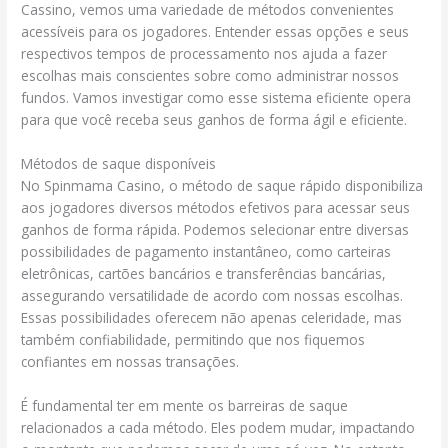
Cassino, vemos uma variedade de métodos convenientes
acessíveis para os jogadores. Entender essas opções e seus
respectivos tempos de processamento nos ajuda a fazer
escolhas mais conscientes sobre como administrar nossos
fundos. Vamos investigar como esse sistema eficiente opera
para que você receba seus ganhos de forma ágil e eficiente.
Métodos de saque disponíveis
No Spinmama Casino, o método de saque rápido disponibiliza
aos jogadores diversos métodos efetivos para acessar seus
ganhos de forma rápida. Podemos selecionar entre diversas
possibilidades de pagamento instantâneo, como carteiras
eletrônicas, cartões bancários e transferências bancárias,
assegurando versatilidade de acordo com nossas escolhas.
Essas possibilidades oferecem não apenas celeridade, mas
também confiabilidade, permitindo que nos fiquemos
confiantes em nossas transações.
É fundamental ter em mente os barreiras de saque
relacionados a cada método. Eles podem mudar, impactando