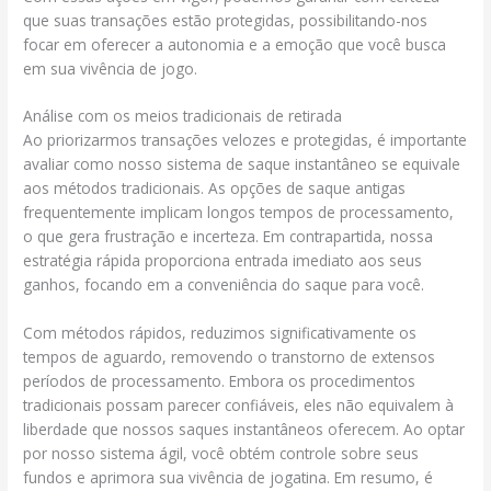
que suas transações estão protegidas, possibilitando-nos
focar em oferecer a autonomia e a emoção que você busca
em sua vivência de jogo.
Análise com os meios tradicionais de retirada
Ao priorizarmos transações velozes e protegidas, é importante
avaliar como nosso sistema de saque instantâneo se equivale
aos métodos tradicionais. As opções de saque antigas
frequentemente implicam longos tempos de processamento,
o que gera frustração e incerteza. Em contrapartida, nossa
estratégia rápida proporciona entrada imediato aos seus
ganhos, focando em a conveniência do saque para você.
Com métodos rápidos, reduzimos significativamente os
tempos de aguardo, removendo o transtorno de extensos
períodos de processamento. Embora os procedimentos
tradicionais possam parecer confiáveis, eles não equivalem à
liberdade que nossos saques instantâneos oferecem. Ao optar
por nosso sistema ágil, você obtém controle sobre seus
fundos e aprimora sua vivência de jogatina. Em resumo, é