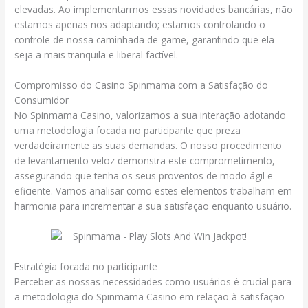
elevadas. Ao implementarmos essas novidades bancárias, não
estamos apenas nos adaptando; estamos controlando o
controle de nossa caminhada de game, garantindo que ela
seja a mais tranquila e liberal factível.
Compromisso do Casino Spinmama com a Satisfação do
Consumidor
No Spinmama Casino, valorizamos a sua interação adotando
uma metodologia focada no participante que preza
verdadeiramente as suas demandas. O nosso procedimento
de levantamento veloz demonstra este comprometimento,
assegurando que tenha os seus proventos de modo ágil e
eficiente. Vamos analisar como estes elementos trabalham em
harmonia para incrementar a sua satisfação enquanto usuário.
Estratégia focada no participante
Perceber as nossas necessidades como usuários é crucial para
a metodologia do Spinmama Casino em relação à satisfação