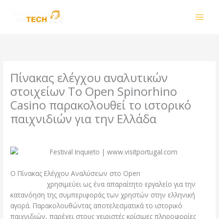
Skip
to
content
Πίνακας ελέγχου αναλυτικών
στοιχείων Το Open Spinorhino
Casino παρακολουθεί το ιστορικό
παιχνιδιών για την Ελλάδα
Leave a Comment
/
Uncategorized
/ By
smhalole@gmail.com
Ο Πίνακας Ελέγχου Αναλύσεων στο Open
spinorhino casino
stoiximatiki
χρησιμεύει ως ένα απαραίτητο εργαλείο για την
κατανόηση της συμπεριφοράς των χρηστών στην ελληνική
αγορά. Παρακολουθώντας αποτελεσματικά το ιστορικό
παιχνιδιών, παρέχει στους χειριστές κρίσιμες πληροφορίες