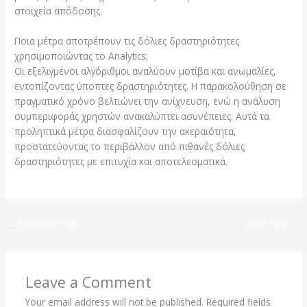
στοιχεία απόδοσης.
Ποια μέτρα αποτρέπουν τις δόλιες δραστηριότητες
χρησιμοποιώντας το Analytics;
Οι εξελιγμένοι αλγόριθμοι αναλύουν μοτίβα και ανωμαλίες,
εντοπίζοντας ύποπτες δραστηριότητες. Η παρακολούθηση σε
πραγματικό χρόνο βελτιώνει την ανίχνευση, ενώ η ανάλυση
συμπεριφοράς χρηστών ανακαλύπτει ασυνέπειες. Αυτά τα
προληπτικά μέτρα διασφαλίζουν την ακεραιότητα,
προστατεύοντας το περιβάλλον από πιθανές δόλιες
δραστηριότητες με επιτυχία και αποτελεσματικά.
←
Previous Post
Next Post
→
Leave a Comment
Your email address will not be published.
Required fields