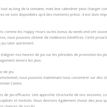
ut au long de la semaine, mais leur calendrier peut changer consi
res ne sont disponibles qu’à des moments précis ; il est donc imp
s comme les Happy Hours ou les bonus du week-end ont souvent d
ires, nous pouvons obtenir de meilleures bénéfices. Cette proacti
s pu rater autrement.
t d’aligner nos heures de jeu sur les périodes de promotion les p
gagement envers les jeux.
ce de jeu
romotionnel, nous pouvons maintenant nous concentrer sur des st
nstein Casino.
 de jeu efficaces. Une approche structurée de nos sessions, comm
ciplinés et motivés. Nous devrions également choisir des jeux qu
os chances de succès.