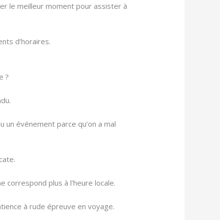
er le meilleur moment pour assister à
nts d’horaires.
e ?
ndu.
 ou un événement parce qu’on a mal
cate.
 correspond plus à l’heure locale.
 patience à rude épreuve en voyage.