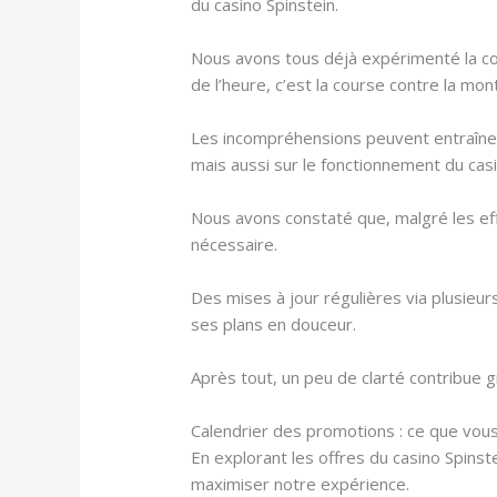
du casino Spinstein.
Nous avons tous déjà expérimenté la conf
de l’heure, c’est la course contre la m
Les incompréhensions peuvent entraîne
mais aussi sur le fonctionnement du casi
Nous avons constaté que, malgré les eff
nécessaire.
Des mises à jour régulières via plusieur
ses plans en douceur.
Après tout, un peu de clarté contribue 
Calendrier des promotions : ce que vou
En explorant les offres du casino Spins
maximiser notre expérience.