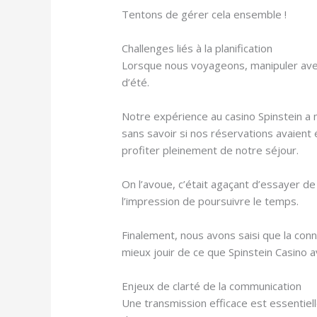
Tentons de gérer cela ensemble !
Challenges liés à la planification
Lorsque nous voyageons, manipuler avec 
d’été.
Notre expérience au casino Spinstein a 
sans savoir si nos réservations avaient
profiter pleinement de notre séjour.
On l’avoue, c’était agaçant d’essayer d
l’impression de poursuivre le temps.
Finalement, nous avons saisi que la con
mieux jouir de ce que Spinstein Casino ava
Enjeux de clarté de la communication
Une transmission efficace est essentiell