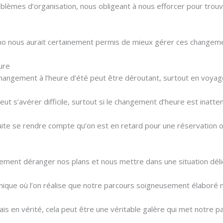
lèmes d’organisation, nous obligeant à nous efforcer pour trouv
sino nous aurait certainement permis de mieux gérer ces changeme
ure
hangement à l’heure d’été peut être déroutant, surtout en voyag
ut s’avérer difficile, surtout si le changement d’heure est inatte
suite se rendre compte qu’on est en retard pour une réservation
ement déranger nos plans et nous mettre dans une situation déli
ique où l’on réalise que notre parcours soigneusement élaboré ne
mais en vérité, cela peut être une véritable galère qui met notre