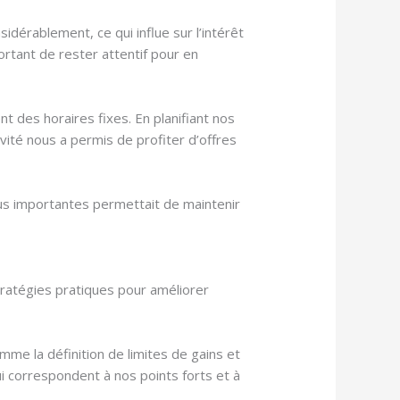
dérablement, ce qui influe sur l’intérêt
ortant de rester attentif pour en
es horaires fixes. En planifiant nos
vité nous a permis de profiter d’offres
lus importantes permettait de maintenir
ratégies pratiques pour améliorer
e la définition de limites de gains et
i correspondent à nos points forts et à