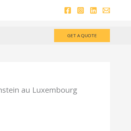
GET A QUOTE
pinstein au Luxembourg