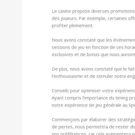
Le casino propose diverses promotions to
des joueurs. Par exemple, certaines off
profiter pleinement.
Nous avons constaté que les événement
sessions de jeu en fonction de ces hora
exclusives et de bonus que nous aurion
De plus, nous avons constaté que le fai
l’enthousiasme et de stimuler notre en
Conseils pour optimiser votre expérien
Ayant compris l’importance du timing p
notre expérience de jeu générale au Spi
Commençons par élaborer des stratégies
de pertes, nous permettra de rester dis
nos préférences, car cela augmentera n