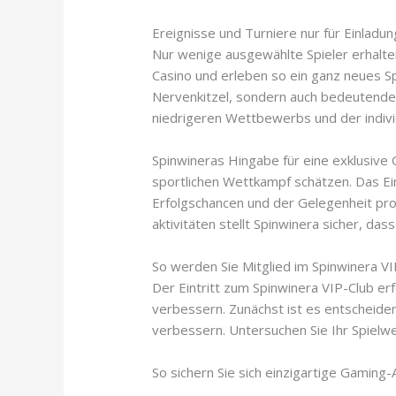
Ereignisse und Turniere nur für Einladu
Nur wenige ausgewählte Spieler erhalte
Casino und erleben so ein ganz neues Spi
Nervenkitzel, sondern auch bedeutende s
niedrigeren Wettbewerbs und der indivi
Spinwineras Hingabe für eine exklusive 
sportlichen Wettkampf schätzen. Das Ei
Erfolgschancen und der Gelegenheit prof
aktivitäten stellt Spinwinera sicher, da
So werden Sie Mitglied im Spinwinera VI
Der Eintritt zum Spinwinera VIP-Club er
verbessern. Zunächst ist es entscheide
verbessern. Untersuchen Sie Ihr Spielwe
So sichern Sie sich einzigartige Gaming-