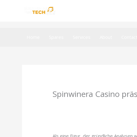
Skip
to
content
Home
Spares
Services
About
Contac
Spinwinera Casino prä
Leave a Comment
/
Uncategorized
/ B
Als eine Figur, der gründliche Analysen