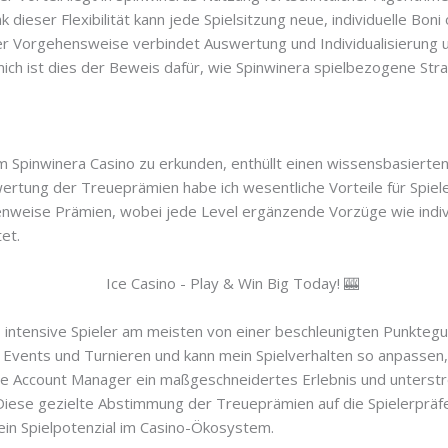
 dieser Flexibilität kann jede Spielsitzung neue, individuelle Bo
ser Vorgehensweise verbindet Auswertung und Individualisierung 
mich ist dies der Beweis dafür, wie Spinwinera spielbezogene Stra
Spinwinera Casino zu erkunden, enthüllt einen wissensbasierte
ertung der Treueprämien habe ich wesentliche Vorteile für Spiele
nweise Prämien, wobei jede Level ergänzende Vorzüge wie indivi
et.
 intensive Spieler am meisten von einer beschleunigten Punkteguts
 Events und Turnieren und kann mein Spielverhalten so anpassen
ene Account Manager ein maßgeschneidertes Erlebnis und unterst
iese gezielte Abstimmung der Treueprämien auf die Spielerpräf
ein Spielpotenzial im Casino-Ökosystem.