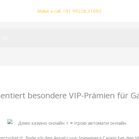
Make a call: +91 99228 31892
t Us
sentiert besondere VIP-Prämien für G
y
smhalole@gmail.com
 wertschätzt, finde ich den Ansatz von Spinwinera Casino bei de