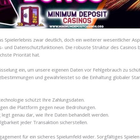
pielerlebnis zwar deutlich, doch ein weiterer wesentlicher Aspe
- und Datenschutzfunktionen. Die robuste Struktur des Casinos b
chste Priorität hat.
sselung ein, um unsere eigenen Daten vor Fehlgebrauch zu schütz
bestimmungen und gewährleistet so die Einhaltung globaler Stan
chnologie schützt Ihre Zahlungsdaten.
tigen die Plattform gegen neue Bedrohungen.
 legt genau dar, wie Ihre Daten behandelt werden.
lgbarkeit jeder Transaktion sicherstellen.
agement für ein sicheres Spielumfeld wider. Sorgfältiges Spielen 