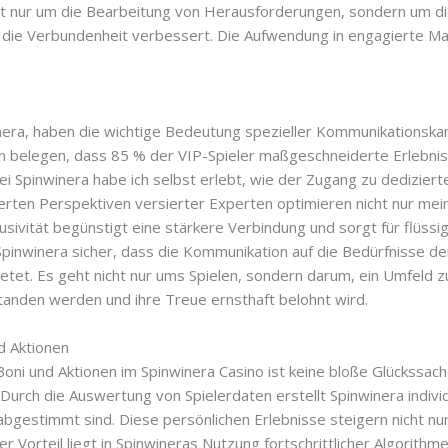
cht nur um die Bearbeitung von Herausforderungen, sondern um die
 die Verbundenheit verbessert. Die Aufwendung in engagierte Mana
inera, haben die wichtige Bedeutung spezieller Kommunikationska
dien belegen, dass 85 % der VIP-Spieler maßgeschneiderte Erlebn
 Spinwinera habe ich selbst erlebt, wie der Zugang zu dediziert
erten Perspektiven versierter Experten optimieren nicht nur mei
sivität begünstigt eine stärkere Verbindung und sorgt für flüssig
Spinwinera sicher, dass die Kommunikation auf die Bedürfnisse de
tet. Es geht nicht nur ums Spielen, sondern darum, ein Umfeld zu
standen werden und ihre Treue ernsthaft belohnt wird.
d Aktionen
Boni und Aktionen im Spinwinera Casino ist keine bloße Glückssach
urch die Auswertung von Spielerdaten erstellt Spinwinera individ
estimmt sind. Diese persönlichen Erlebnisse steigern nicht nur
 Vorteil liegt in Spinwineras Nutzung fortschrittlicher Algorithme