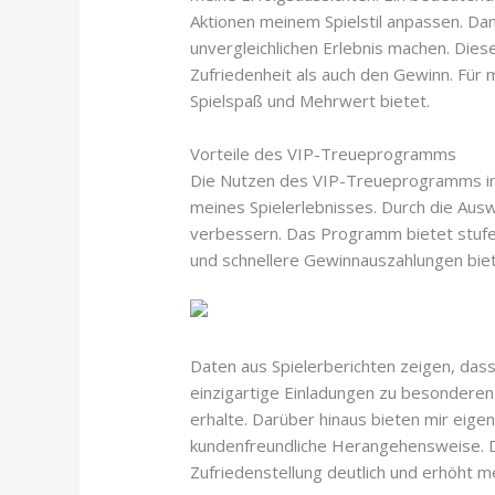
Aktionen meinem Spielstil anpassen. Dank
unvergleichlichen Erlebnis machen. Die
Zufriedenheit als auch den Gewinn. Für 
Spielspaß und Mehrwert bietet.
Vorteile des VIP-Treueprogramms
Die Nutzen des VIP-Treueprogramms im 
meines Spielerlebnisses. Durch die Ausw
verbessern. Das Programm bietet stufe
und schnellere Gewinnauszahlungen biet
Daten aus Spielerberichten zeigen, dass
einzigartige Einladungen zu besonderen
erhalte. Darüber hinaus bieten mir eig
kundenfreundliche Herangehensweise. D
Zufriedenstellung deutlich und erhöht m