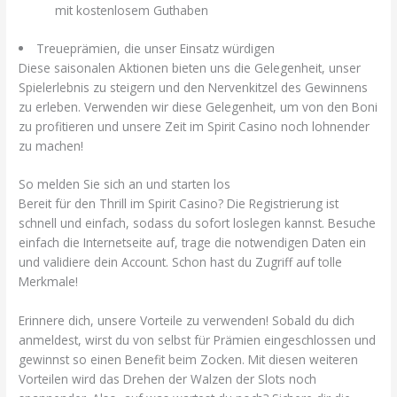
mit kostenlosem Guthaben
Treueprämien, die unser Einsatz würdigen
Diese saisonalen Aktionen bieten uns die Gelegenheit, unser
Spielerlebnis zu steigern und den Nervenkitzel des Gewinnens
zu erleben. Verwenden wir diese Gelegenheit, um von den Boni
zu profitieren und unsere Zeit im Spirit Casino noch lohnender
zu machen!
So melden Sie sich an und starten los
Bereit für den Thrill im Spirit Casino? Die Registrierung ist
schnell und einfach, sodass du sofort loslegen kannst. Besuche
einfach die Internetseite auf, trage die notwendigen Daten ein
und validiere dein Account. Schon hast du Zugriff auf tolle
Merkmale!
Erinnere dich, unsere Vorteile zu verwenden! Sobald du dich
anmeldest, wirst du von selbst für Prämien eingeschlossen und
gewinnst so einen Benefit beim Zocken. Mit diesen weiteren
Vorteilen wird das Drehen der Walzen der Slots noch