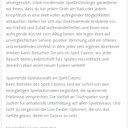
unvergesslich. Dank modernster Spieltechnologie garantieren
wir Ihnen, dass du bei jedem Dreh am Rad oder jedem
Knopfdruck in eine Welt voller aufregender Möglichkeiten
eintauchen. Stellen Sie sich das elektrisierende Ambiente vor,
wo Freiheit und Zufall aufeinandertreffen und Ihnen eine
aufregende Auszeit vom Alltag bieten. Wir legen Wert auf
unvergleichlichen Service, positive Stimmung und ein offenes
und einladendes Umfeld, in dem jeder sein eigenes Abenteuer
erleben kann. Besuchen Sie uns im Spirit Casino, wo jeder
Besuch deine Leidenschaft fürs Spielen neu entfacht und
deinem Leben einen neuen Funken verleiht!
Spannende Spielauswahl im Spirit Casino
Beim Betreten des Spirit Casinos sind wir sofort von den
einzigartigen Spielautomaten begeistert, die spannende
Erlebnisse versprechen. Die Vielfalt an Tischspielen sorgt
zudem für anhaltende Unterhaltung auf allen Spielniveaus. Und
nicht zu vergessen die Live-Dealer-Optionen, die uns das
Gefühl geben, direkt im Casino zu sein!