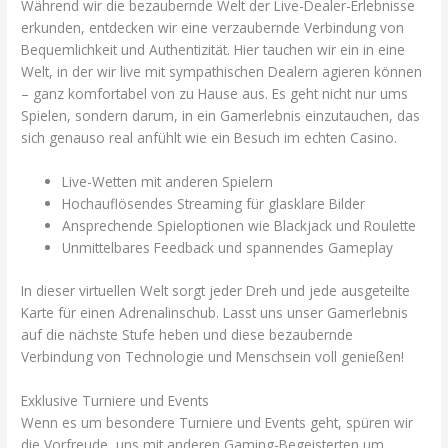
Während wir die bezaubernde Welt der Live-Dealer-Erlebnisse
erkunden, entdecken wir eine verzaubernde Verbindung von
Bequemlichkeit und Authentizität. Hier tauchen wir ein in eine
Welt, in der wir live mit sympathischen Dealern agieren können
– ganz komfortabel von zu Hause aus. Es geht nicht nur ums
Spielen, sondern darum, in ein Gamerlebnis einzutauchen, das
sich genauso real anfühlt wie ein Besuch im echten Casino.
Live-Wetten mit anderen Spielern
Hochauflösendes Streaming für glasklare Bilder
Ansprechende Spieloptionen wie Blackjack und Roulette
Unmittelbares Feedback und spannendes Gameplay
In dieser virtuellen Welt sorgt jeder Dreh und jede ausgeteilte
Karte für einen Adrenalinschub. Lasst uns unser Gamerlebnis
auf die nächste Stufe heben und diese bezaubernde
Verbindung von Technologie und Menschsein voll genießen!
Exklusive Turniere und Events
Wenn es um besondere Turniere und Events geht, spüren wir
die Vorfreude, uns mit anderen Gaming-Begeisterten um