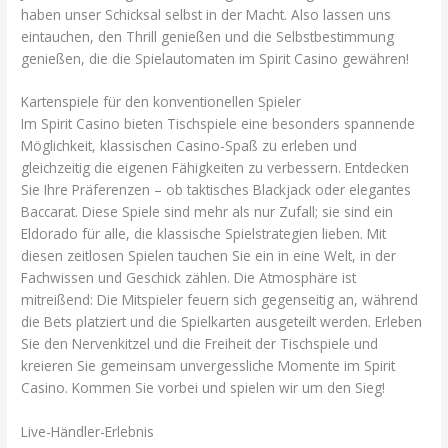
haben unser Schicksal selbst in der Macht. Also lassen uns
eintauchen, den Thrill genießen und die Selbstbestimmung
genießen, die die Spielautomaten im Spirit Casino gewähren!
Kartenspiele für den konventionellen Spieler
Im Spirit Casino bieten Tischspiele eine besonders spannende
Möglichkeit, klassischen Casino-Spaß zu erleben und
gleichzeitig die eigenen Fähigkeiten zu verbessern. Entdecken
Sie Ihre Präferenzen – ob taktisches Blackjack oder elegantes
Baccarat. Diese Spiele sind mehr als nur Zufall; sie sind ein
Eldorado für alle, die klassische Spielstrategien lieben. Mit
diesen zeitlosen Spielen tauchen Sie ein in eine Welt, in der
Fachwissen und Geschick zählen. Die Atmosphäre ist
mitreißend: Die Mitspieler feuern sich gegenseitig an, während
die Bets platziert und die Spielkarten ausgeteilt werden. Erleben
Sie den Nervenkitzel und die Freiheit der Tischspiele und
kreieren Sie gemeinsam unvergessliche Momente im Spirit
Casino. Kommen Sie vorbei und spielen wir um den Sieg!
Live-Händler-Erlebnis