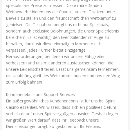
spektakuläre Preise zu messen. Diese mitreißenden
Wettbewerbe bieten uns die Chance, unsere Taktiken unter
Beweis zu stellen und den freundschaftlichen Wettkampf zu
genießen. Die Teilnahme bringt uns nicht nur Spielspaß,
sondern auch exklusive Belohnungen, die unser Spielerlebnis
bereichern. Es ist wichtig, den Eventkalender im Auge zu
behalten, damit wir diese einmaligen Momente nicht
verpassen. Jedes Turnier bietet einzigartige
Herausforderungen, bei denen wir unsere Fähigkeiten
verbessern und uns mit anderen austauschen können, die
unsere Leidenschaft teilen. Lasst uns gemeinsam teilnehmen,
die Unabhängigkeit des Wettkampfs nutzen und uns den Weg
zum Erfolg bahnen!
Kundenerlebnis und Support-Services
Ein außergewöhnliches Kundenerlebnis ist für uns bei Spirit
Casino essentiell. Wir wissen, dass sich ein positives Gefühl
vorteilhaft auf unser Spielvergnügen auswirkt. Deshalb legen
wir großen Wert darauf, dass Ihr Feedback unsere
Dienstleistungen prägt. So gestalten wir Ihr Erlebnis: