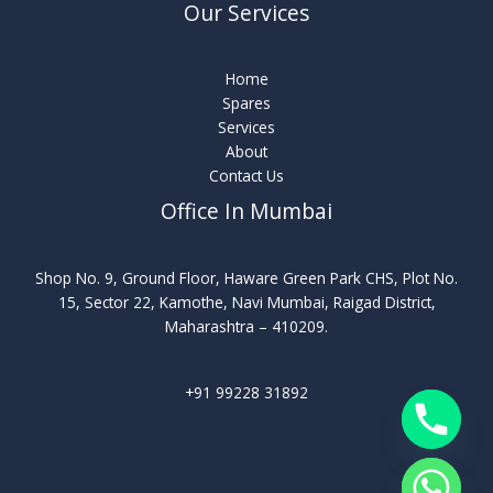
Our Services
Home
Spares
Services
About
Contact Us
Office In Mumbai
Shop No. 9, Ground Floor, Haware Green Park CHS, Plot No.
15, Sector 22, Kamothe, Navi Mumbai, Raigad District,
Maharashtra – 410209.
+91 99228 31892