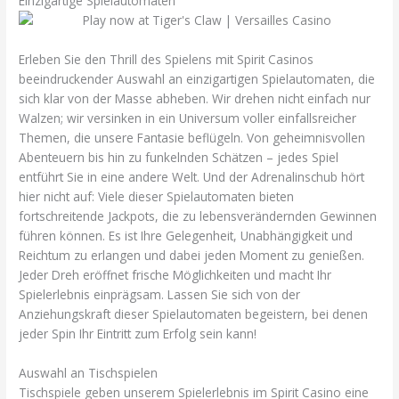
Einzigartige Spielautomaten
Erleben Sie den Thrill des Spielens mit Spirit Casinos
beeindruckender Auswahl an einzigartigen Spielautomaten, die
sich klar von der Masse abheben. Wir drehen nicht einfach nur
Walzen; wir versinken in ein Universum voller einfallsreicher
Themen, die unsere Fantasie beflügeln. Von geheimnisvollen
Abenteuern bis hin zu funkelnden Schätzen – jedes Spiel
entführt Sie in eine andere Welt. Und der Adrenalinschub hört
hier nicht auf: Viele dieser Spielautomaten bieten
fortschreitende Jackpots, die zu lebensverändernden Gewinnen
führen können. Es ist Ihre Gelegenheit, Unabhängigkeit und
Reichtum zu erlangen und dabei jeden Moment zu genießen.
Jeder Dreh eröffnet frische Möglichkeiten und macht Ihr
Spielerlebnis einprägsam. Lassen Sie sich von der
Anziehungskraft dieser Spielautomaten begeistern, bei denen
jeder Spin Ihr Eintritt zum Erfolg sein kann!
Auswahl an Tischspielen
Tischspiele geben unserem Spielerlebnis im Spirit Casino eine