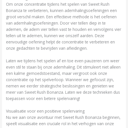
Om onze concentratie tijdens het spelen van Sweet Rush
Bonanza te verbeteren, kunnen ademhalingsoefeningen een
groot verschil maken. Een effectieve methode is het oefenen
van ademhalingsoefeningen. Door vier tellen diep in te
ademen, de adem vier tellen vast te houden en vervolgens vier
tellen uit te ademen, kunnen we onszelf aarden. Deze
eenvoudige oefening helpt de concentratie te verbeteren en
onze gedachten te bevrijden van afleidingen.
Laten we tijdens het spelen af en toe even pauzeren om weer
even stil te staan bij onze ademhaling. Dit stimuleert niet alleen
een kalme gemoedstoestand, maar vergroot ook onze
concentratie op het spelverloop. Wanneer we gefocust zijn,
nemen we eerder strategische beslissingen en genieten we
meer van Sweet Rush Bonanza. Laten we deze technieken dus
toepassen voor een betere spelervaring!
Visualisatie voor een positieve spelervaring
Nu we aan onze avontuur met Sweet Rush Bonanza beginnen,
speelt visualisatie een cruciale rol in het verhogen van onze