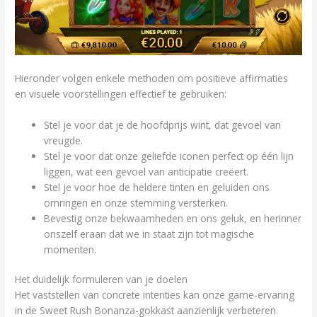
Hieronder volgen enkele methoden om positieve affirmaties
en visuele voorstellingen effectief te gebruiken:
Stel je voor dat je de hoofdprijs wint, dat gevoel van
vreugde.
Stel je voor dat onze geliefde iconen perfect op één lijn
liggen, wat een gevoel van anticipatie creëert.
Stel je voor hoe de heldere tinten en geluiden ons
omringen en onze stemming versterken.
Bevestig onze bekwaamheden en ons geluk, en herinner
onszelf eraan dat we in staat zijn tot magische
momenten.
Het duidelijk formuleren van je doelen
Het vaststellen van concrete intenties kan onze game-ervaring
in de Sweet Rush Bonanza-gokkast aanzienlijk verbeteren.