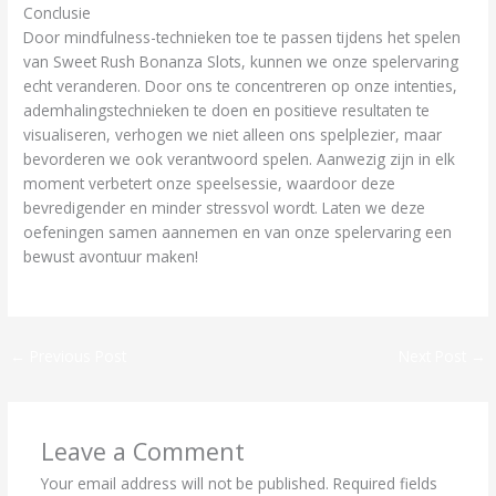
Conclusie
Door mindfulness-technieken toe te passen tijdens het spelen
van Sweet Rush Bonanza Slots, kunnen we onze spelervaring
echt veranderen. Door ons te concentreren op onze intenties,
ademhalingstechnieken te doen en positieve resultaten te
visualiseren, verhogen we niet alleen ons spelplezier, maar
bevorderen we ook verantwoord spelen. Aanwezig zijn in elk
moment verbetert onze speelsessie, waardoor deze
bevredigender en minder stressvol wordt. Laten we deze
oefeningen samen aannemen en van onze spelervaring een
bewust avontuur maken!
←
Previous Post
Next Post
→
Leave a Comment
Your email address will not be published.
Required fields