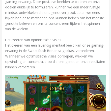
gaming-ervaring. Door positieve beelden te creëren en onze
doelen duidelijk te formuleren, kunnen we een meer rustige
mindset ontwikkelen die ons genot vergroot. Laten we eens
kijken hoe deze methoden ons kunnen helpen om het meeste
genot te beleven en ons te concentreren tijdens het spinnen
van de wielen!
Het creëren van optimistische visies
Het creëren van een levendig mentaal beeld kan onze gaming-
ervaring in de Sweet Rush Bonanza-gokkast veranderen.
Wanneer we optimistische visies oproepen, wekken we
opwinding en concentratie op die ons genot en onze resultaten
kunnen verbeteren.