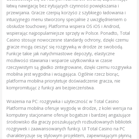
łatwą nawigację bez irytujących czynności powiększania i
przewijania. Gracze czerpią korzyści z szybkiego ładowania i
intuicyjnego menu stworzony specjalnie z uwzględnieniem o
obsłudze touchowej. Platforma wspiera OS iOS i Android,
wspierając najpopularniejsze sprzęty w Polsce. Ponadto, Total
Casino stosuje nowoczesne standardy ochrony, dzięki czemu
gracze mogą cieszyć się rozgrywką w drodze ze swobodą.
Funkcje takie jak natychmiastowe depozyty, elastyczne
możliwości stawiania i wsparcie użytkownika w czasie
rzeczywistym są gładko zintegrowane, dzięki czemu rozgrywka
mobilna jest wygodna i wciągająca. Ogólnie rzecz biorąc,
platforma mobilna priorytetuje doświadczenie gracza, nie
kompromitując z funkcji ani bezpieczeństwa.
Wrażenia na PC: rozgrywka i użyteczność w Total Casino
Platforma mobilna oferuje wygodę w drodze, z kolei wersja na
komputery stacjonarne oferuje bogatsze i bardziej angażujące
środowisko dla graczy poszukujących rozbudowanych bibliotek
rozgrywek i zaawansowanych funkcji. UI Total Casino na PC
charakteryzuje się stylowym projektem, zapewniającym płynną