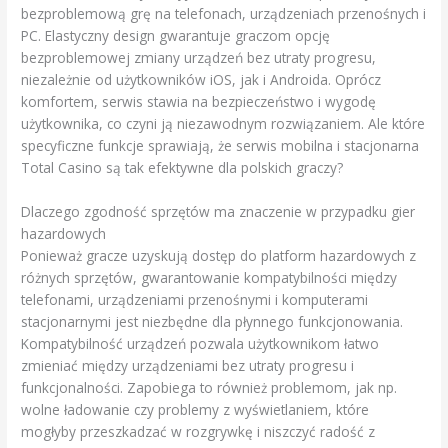
bezproblemową grę na telefonach, urządzeniach przenośnych i
PC. Elastyczny design gwarantuje graczom opcję
bezproblemowej zmiany urządzeń bez utraty progresu,
niezależnie od użytkowników iOS, jak i Androida. Oprócz
komfortem, serwis stawia na bezpieczeństwo i wygodę
użytkownika, co czyni ją niezawodnym rozwiązaniem. Ale które
specyficzne funkcje sprawiają, że serwis mobilna i stacjonarna
Total Casino są tak efektywne dla polskich graczy?
Dlaczego zgodność sprzętów ma znaczenie w przypadku gier
hazardowych
Ponieważ gracze uzyskują dostęp do platform hazardowych z
różnych sprzętów, gwarantowanie kompatybilności między
telefonami, urządzeniami przenośnymi i komputerami
stacjonarnymi jest niezbędne dla płynnego funkcjonowania.
Kompatybilność urządzeń pozwala użytkownikom łatwo
zmieniać między urządzeniami bez utraty progresu i
funkcjonalności. Zapobiega to również problemom, jak np.
wolne ładowanie czy problemy z wyświetlaniem, które
mogłyby przeszkadzać w rozgrywkę i niszczyć radość z