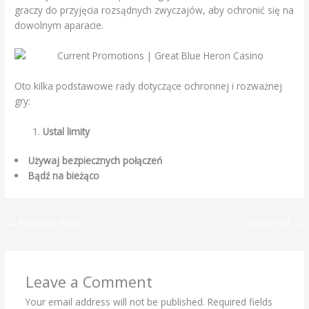
graczy do przyjęcia rozsądnych zwyczajów, aby ochronić się na
dowolnym aparacie.
Oto kilka podstawowe rady dotyczące ochronnej i rozważnej
gry:
Ustal limity
Używaj bezpiecznych połączeń
Bądź na bieżąco
←
Previous Post
Next Post
→
Leave a Comment
Your email address will not be published.
Required fields