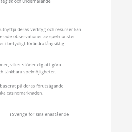
ategisk och underhållande
 utnyttja deras verktyg och resurser kan
aljerade observationer av spelmönster
r i betydligt förändra långsiktig
ner, vilket stöder dig att göra
ch tänkbara spelmöjligheter.
er baserat på deras förutsägande
nska casinomarknaden.
.com
i Sverige för sina enastående