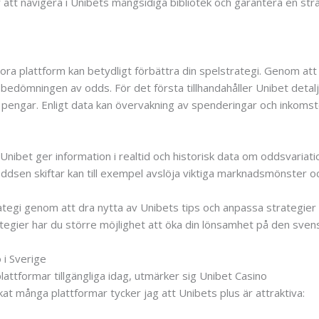
 att navigera i Unibets mångsidiga bibliotek och garantera en str
ra plattform kan betydligt förbättra din spelstrategi. Genom att
na bedömningen av odds. För det första tillhandahåller Unibet det
a pengar. Enligt data kan övervakning av spenderingar och inkomste
Unibet ger information i realtid och historisk data om oddsvariatio
oddsen skiftar kan till exempel avslöja viktiga marknadsmönster o
trategi genom att dra nytta av Unibets tips och anpassa strategi
tegier har du större möjlighet att öka din lönsamhet på den sve
 i Sverige
plattformar tillgängliga idag, utmärker sig Unibet Casino
pitchbook
 många plattformar tycker jag att Unibets plus är attraktiva: