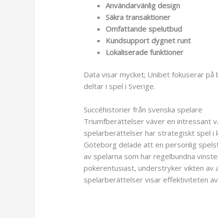
Användarvänlig design
Säkra transaktioner
Omfattande spelutbud
Kundsupport dygnet runt
Lokaliserade funktioner
Data visar mycket; Unibet fokuserar på 
deltar i spel i Sverige.
Succéhistorier från svenska spelare
Triumfberättelser väver en intressant v
spelarberättelser har strategiskt spel i
Göteborg delade att en personlig spelstr
av spelarna som har regelbundna vinster 
pokerentusiast, understryker vikten av 
spelarberättelser visar effektiviteten a