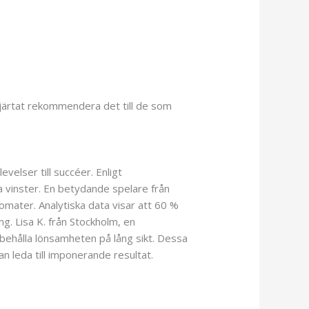
hjärtat rekommendera det till de som
elser till succéer. Enligt
ra vinster. En betydande spelare från
omater. Analytiska data visar att 60 %
g. Lisa K. från Stockholm, en
 behålla lönsamheten på lång sikt. Dessa
n leda till imponerande resultat.