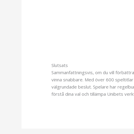
Slutsats
Sammanfattningsvis, om du vill förbättr
vinna snabbare. Med över 600 speltitlar
välgrundade beslut. Spelare har regelbu
förstå dina val och tillämpa Unibets verk