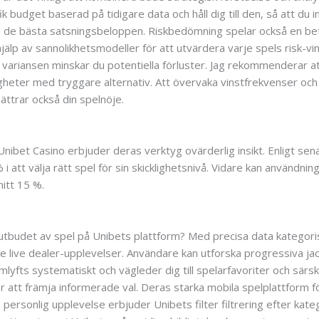
k budget baserad på tidigare data och håll dig till den, så att du 
mma de bästa satsningsbeloppen. Riskbedömning spelar också en bet
jälp av sannolikhetsmodeller för att utvärdera varje spels risk-vin
iansen minskar du potentiella förluster. Jag rekommenderar att 
gheter med tryggare alternativ. Att övervaka vinstfrekvenser och j
ättrar också din spelnöje.
 Unibet Casino erbjuder deras verktyg ovärderlig insikt. Enligt s
 att välja rätt spel för sin skicklighetsnivå. Vidare kan användnin
nitt 15 %.
utbudet av spel på Unibets plattform? Med precisa data kategori
 live dealer-upplevelser. Användare kan utforska progressiva jack
fts systematiskt och vägleder dig till spelarfavoriter och särskil
 att främja informerade val. Deras starka mobila spelplattform fö
 personlig upplevelse erbjuder Unibets filter filtrering efter kateg