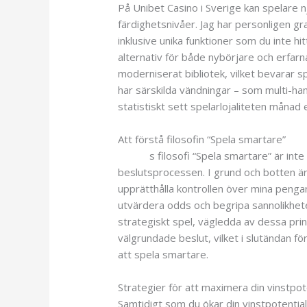
På Unibet Casino i Sverige kan spelare nj
färdighetsnivåer. Jag har personligen g
inklusive unika funktioner som du inte h
alternativ för både nybörjare och erfarn
moderniserat bibliotek, vilket bevarar s
har särskilda vändningar – som multi-han
statistiskt sett spelarlojaliteten månad
Att förstå filosofin “Spela smartare”
Unibet
s filosofi “Spela smartare” är in
beslutsprocessen. I grund och botten är
upprätthålla kontrollen över mina pengar
utvärdera odds och begripa sannolikheter
strategiskt spel, vägledda av dessa pr
välgrundade beslut, vilket i slutändan f
att spela smartare.
Strategier för att maximera din vinstpot
Samtidigt som du ökar din vinstpotential