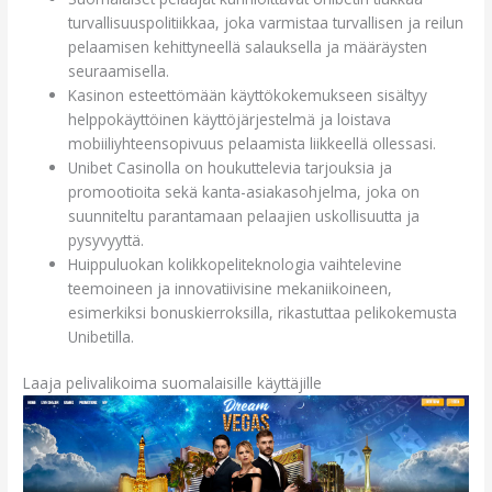
turvallisuuspolitiikkaa, joka varmistaa turvallisen ja reilun
pelaamisen kehittyneellä salauksella ja määräysten
seuraamisella.
Kasinon esteettömään käyttökokemukseen sisältyy
helppokäyttöinen käyttöjärjestelmä ja loistava
mobiiliyhteensopivuus pelaamista liikkeellä ollessasi.
Unibet Casinolla on houkuttelevia tarjouksia ja
promootioita sekä kanta-asiakasohjelma, joka on
suunniteltu parantamaan pelaajien uskollisuutta ja
pysyvyyttä.
Huippuluokan kolikkopeliteknologia vaihtelevine
teemoineen ja innovatiivisine mekaniikoineen,
esimerkiksi bonuskierroksilla, rikastuttaa pelikokemusta
Unibetilla.
Laaja pelivalikoima suomalaisille käyttäjille