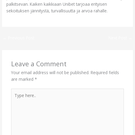
palkitsevan. Kaiken kaikkiaan Unibet tarjoaa erityisen
sekoituksen jännitystä, turvallisuutta ja arvoa rahalle.
←
Previous Post
Next Post
→
Leave a Comment
Your email address will not be published.
Required fields
are marked
*
Type
here..