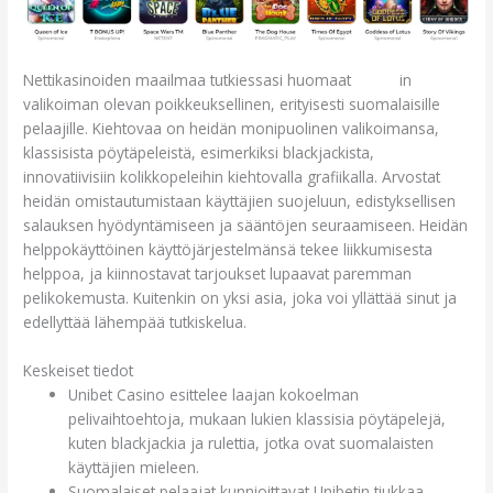
Nettikasinoiden maailmaa tutkiessasi huomaat
Unibet
in
valikoiman olevan poikkeuksellinen, erityisesti suomalaisille
pelaajille. Kiehtovaa on heidän monipuolinen valikoimansa,
klassisista pöytäpeleistä, esimerkiksi blackjackista,
innovatiivisiin kolikkopeleihin kiehtovalla grafiikalla. Arvostat
heidän omistautumistaan käyttäjien suojeluun, edistyksellisen
salauksen hyödyntämiseen ja sääntöjen seuraamiseen. Heidän
helppokäyttöinen käyttöjärjestelmänsä tekee liikkumisesta
helppoa, ja kiinnostavat tarjoukset lupaavat paremman
pelikokemusta. Kuitenkin on yksi asia, joka voi yllättää sinut ja
edellyttää lähempää tutkiskelua.
Keskeiset tiedot
Unibet Casino esittelee laajan kokoelman
pelivaihtoehtoja, mukaan lukien klassisia pöytäpelejä,
kuten blackjackia ja rulettia, jotka ovat suomalaisten
käyttäjien mieleen.
Suomalaiset pelaajat kunnioittavat Unibetin tiukkaa