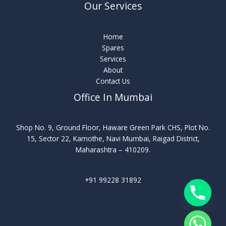
Our Services
Home
Spares
Services
About
Contact Us
Office In Mumbai
Shop No. 9, Ground Floor, Haware Green Park CHS, Plot No.
15, Sector 22, Kamothe, Navi Mumbai, Raigad District,
Maharashtra – 410209.
+91 99228 31892