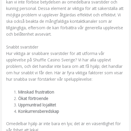
kan vi inte förbise betydelsen av omedelbara svarstider och
kunnig personal. Dessa element är viktiga för att säkerställa att
möjliga problem vi upplever åtgärdas effektivt och effektivt. Vi
ska också beakta de mångfaldiga kontaktkanaler som är
tillgängliga, eftersom de kan förbättra vår generella upplevelse
och belåtenhet avsevärt.
Snabbt svarstider
Hur viktiga är snabbare svarstider för att utforma vår
upplevelse på Shuffle Casino Sverige? Vi har alla upplevt
problem, och det handlar inte bara om att få hjälp; det handlar
om hur snabbt vi får den. Här är fyra viktiga faktorer som visar
hur snabba svar förstärker vår spelupplevelse:
Minskad frustration
Ökat förtroende
Uppmuntrad lojalitet
Konkurrensberedskap
Omedelbar hjälp är inte bara en lyx; det är en väsentlighet för
vår frihet att leka!