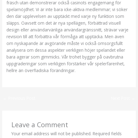
fräsch utan demonstrerar också casinots engagemang för
spelarnöjdhet. Vi är inte bara icke-aktiva medlemmar; vi söker
den där upplevelsen av upptäckt med varje ny funktion som
släpps. Oavsett om det är nya spellägen, förbättrad visuell
design eller användarvänliga användargränssnitt, strävar varje
revision till att förbättra vår förmåga att upptäcka. Men även
om nyskapande är avgörande måste vi också omsorgsfullt
analysera om dessa aspekter verkligen höjer spelandet eller
bara agerar som gimmicks. Vår trohet bygger på oavbrutna
uppgraderingar som verkligen förstärker vår spelerfarenhet,
hellre än överfladiska förändringar.
←
Previous Post
Next Post
→
Leave a Comment
Your email address will not be published.
Required fields