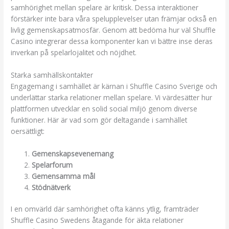
samhörighet mellan spelare är kritisk. Dessa interaktioner
förstärker inte bara våra spelupplevelser utan främjar också en
livlig gemenskapsatmosfär. Genom att bedöma hur väl Shuffle
Casino integrerar dessa komponenter kan vi bättre inse deras
inverkan på spelarlojalitet och nöjdhet.
Starka samhällskontakter
Engagemang i samhället är kärnan i Shuffle Casino Sverige och
underlättar starka relationer mellan spelare. Vi värdesätter hur
plattformen utvecklar en solid social miljö genom diverse
funktioner. Här är vad som gör deltagande i samhället
oersättligt:
Gemenskapsevenemang
Spelarforum
Gemensamma mål
Stödnätverk
I en omvärld där samhörighet ofta känns ytlig, framträder
Shuffle Casino Swedens åtagande för äkta relationer