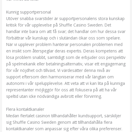
Kunnig supportpersonal
Utöver snabba svarstider är supportpersonalens stora kunskap
kritisk för vår upplevelse på Shuffle Casino Sweden. Det
handlar inte bara om att få svar; det handlar om hur dessa svar
förbättrar vår kunskap och i slutändan ökar oss som spelare.
När vi upplever problem hanterar personalen problemen med
en insikt som återspeglar deras expertis. Deras kompetens att
lösa problem snabbt, samtidigt som de erbjuder oss perspektiv
på spelmekanik eller betalningsalternativ, visar ett engagemang
för vår nöjdhet och tillväxt. Vi värdesätter denna nivå av
support eftersom den harmoniserar med vår längtan om
autonomi i vår spelupplevelse. Att veta att vi kan lita på kunniga
representanter möjliggör för oss att fokusera på att ha vår
speltid utan icke nödvändiga avbrott eller förvirring.
Flera kontaktkanaler
Medan flertalet casinon tillhandahåller kundsupport, särskiljer
sig Shuffle Casino Sweden genom att tillhandahålla flera
kontaktkanaler som anpassar sig efter våra olika preferenser.