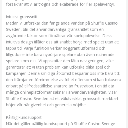
försäkrar att vi är trogna och exalterade för fler speläventyr.
Intuitivt gränssnitt
Medan vi utforskar den fängslande världen på Shuffle Casino
Sweden, blir det användarvänliga gränssnittet som en
avgörande faktor som förbättrar vår spelupplevelse. Dess
intuitiva design tillåter oss att snabbt börja med spelet utan att
tappa tid. Varje funktion verkar noggrant utformad och
tillgodoser inte bara nybörjare spelare utan även rutinerade
spelare som oss. Vi uppskattar den lätta navigeringen, vilket
garanterar att vi utan problem kan utforska olika spel och
kampanjer. Denna smidiga åtkomst besparar oss inte bara tid;
den främjar en förnimmelse av frihet eftersom vi kan fokusera
enbart på tillfredsställelse snarare än frustration. I en tid där
många onlineplattformar saknar i användarvänligheten, visar
Shuffle Casino Sweden att ett välutvecklat gränssnitt märkbart
höjer vår hängivenhet och generella nöjdhet.
Pålitlig kundsupport
När det gäller pålitlig kundsupport på Shuffle Casino Sverige