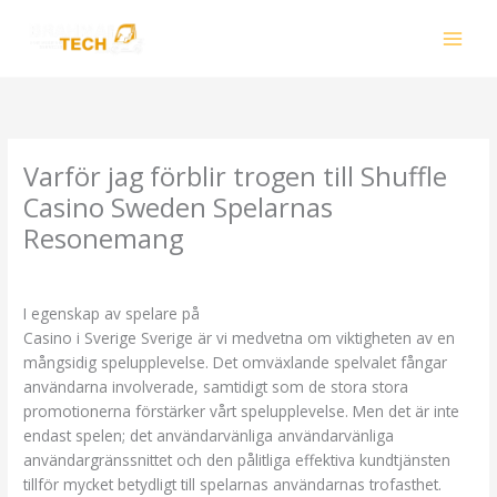
Skip
to
content
Varför jag förblir trogen till Shuffle
Casino Sweden Spelarnas
Resonemang
Leave a Comment
/
Uncategorized
/ By
smhalole@gmail.com
I egenskap av spelare på
https://shufflecasinoo.com/sv-se/
Casino i Sverige Sverige är vi medvetna om viktigheten av en
mångsidig spelupplevelse. Det omväxlande spelvalet fångar
användarna involverade, samtidigt som de stora stora
promotionerna förstärker vårt spelupplevelse. Men det är inte
endast spelen; det användarvänliga användarvänliga
användargränssnittet och den pålitliga effektiva kundtjänsten
tillför mycket betydligt till spelarnas användarnas trofasthet.