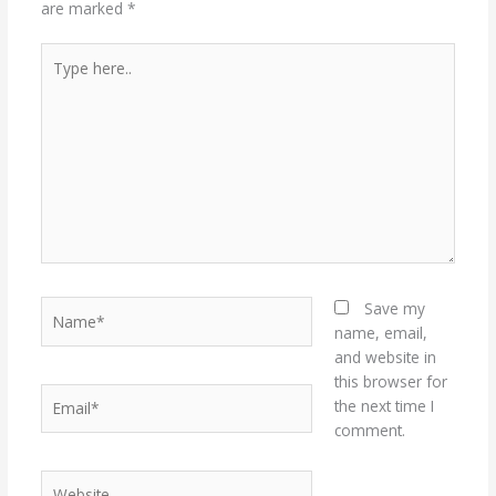
are marked
*
Type
here..
Name*
Save my
name, email,
and website in
this browser for
Email*
the next time I
comment.
Website