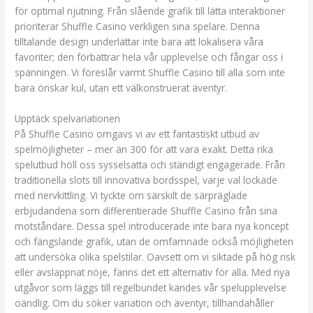
för optimal njutning. Från slående grafik till lätta interaktioner
prioriterar Shuffle Casino verkligen sina spelare. Denna
tilltalande design underlättar inte bara att lokalisera våra
favoriter; den förbättrar hela vår upplevelse och fångar oss i
spänningen. Vi föreslår varmt Shuffle Casino till alla som inte
bara önskar kul, utan ett välkonstruerat äventyr.
Upptäck spelvariationen
På Shuffle Casino omgavs vi av ett fantastiskt utbud av
spelmöjligheter – mer än 300 för att vara exakt. Detta rika
spelutbud höll oss sysselsatta och ständigt engagerade. Från
traditionella slots till innovativa bordsspel, varje val lockade
med nervkittling. Vi tyckte om särskilt de särpräglade
erbjudandena som differentierade Shuffle Casino från sina
motståndare. Dessa spel introducerade inte bara nya koncept
och fängslande grafik, utan de omfamnade också möjligheten
att undersöka olika spelstilar. Oavsett om vi siktade på hög risk
eller avslappnat nöje, fanns det ett alternativ för alla. Med nya
utgåvor som läggs till regelbundet kändes vår spelupplevelse
oändlig. Om du söker variation och äventyr, tillhandahåller