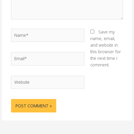
Name*
Save my
name, email,
and website in
this browser for
Email*
the next time I
comment.
Website