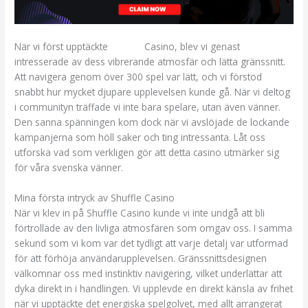
När vi först upptäckte
Shuffle
Casino, blev vi genast
intresserade av dess vibrerande atmosfär och lätta gränssnitt.
Att navigera genom över 300 spel var lätt, och vi förstod
snabbt hur mycket djupare upplevelsen kunde gå. När vi deltog
i communityn träffade vi inte bara spelare, utan även vänner.
Den sanna spänningen kom dock när vi avslöjade de lockande
kampanjerna som höll saker och ting intressanta. Låt oss
utforska vad som verkligen gör att detta casino utmärker sig
för våra svenska vänner.
Mina första intryck av Shuffle Casino
När vi klev in på Shuffle Casino kunde vi inte undgå att bli
förtrollade av den livliga atmosfären som omgav oss. I samma
sekund som vi kom var det tydligt att varje detalj var utformad
för att förhöja användarupplevelsen. Gränssnittsdesignen
välkomnar oss med instinktiv navigering, vilket underlättar att
dyka direkt in i handlingen. Vi upplevde en direkt känsla av frihet
när vi upptäckte det energiska spelgolvet, med allt arrangerat