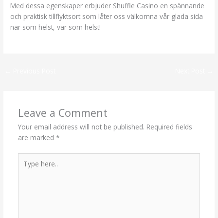
Med dessa egenskaper erbjuder Shuffle Casino en spännande
och praktisk tillflyktsort som låter oss välkomna vår glada sida
när som helst, var som helst!
←
Previous Post
Next Post
→
Leave a Comment
Your email address will not be published.
Required fields
are marked
*
Type
here..