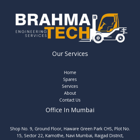
Our Services
Home
Spares
Services
About
Contact Us
Office In Mumbai
Shop No. 9, Ground Floor, Haware Green Park CHS, Plot No.
15, Sector 22, Kamothe, Navi Mumbai, Raigad District,