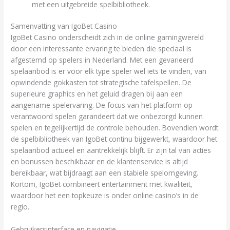
met een uitgebreide spelbibliotheek.
Samenvatting van IgoBet Casino
IgoBet Casino onderscheidt zich in de online gamingwereld
door een interessante ervaring te bieden die speciaal is
afgestemd op spelers in Nederland. Met een gevarieerd
spelaanbod is er voor elk type speler wel iets te vinden, van
opwindende gokkasten tot strategische tafelspellen. De
superieure graphics en het geluid dragen bij aan een
aangename spelervaring. De focus van het platform op
verantwoord spelen garandeert dat we onbezorgd kunnen
spelen en tegelijkertijd de controle behouden. Bovendien wordt
de spelbibliotheek van IgoBet continu bijgewerkt, waardoor het
spelaanbod actueel en aantrekkelijk blijft. Er zijn tal van acties
en bonussen beschikbaar en de klantenservice is altijd
bereikbaar, wat bijdraagt aan een stabiele spelomgeving.
Kortom, IgoBet combineert entertainment met kwaliteit,
waardoor het een topkeuze is onder online casino’s in de
regio.
Gebruikersinterface en navigatie