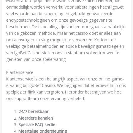
Mastercard of populaire e-wallets zoals Skrill en Neteller, die
onmiddellijk worden verwerkt. Voor uitbetalingen hecht IgoBet
veel waarde aan bescherming en gebruikt geavanceerde
encryptietechnologieën om onze gevoelige gegevens te
beschermen. De uitbetalingstijd varieert doorgaans afhankelijk
van de gekozen methode, maar het casino doet er alles aan
om aanvragen zo vlug mogelijk te verwerken. Kortom, de
veelzijdige betaalmethoden en solide beveiligingsmaatregelen
van IgoBet Casino stellen ons in staat om vol vertrouwen te
genieten van onze spelervaring.
Klantenservice
Klantenservice is een belangrijk aspect van onze online game-
ervaring bij IgoBet Casino. We begrijpen dat effectieve hulp ons
spelplezier flink kan vergroten. Hieronder beschrijven we hoe
ons supportteam onze ervaring verbetert:
24/7 bereikbaar
Meerdere kanalen
Speciale FAQ-sectie
Meertalige ondersteuning