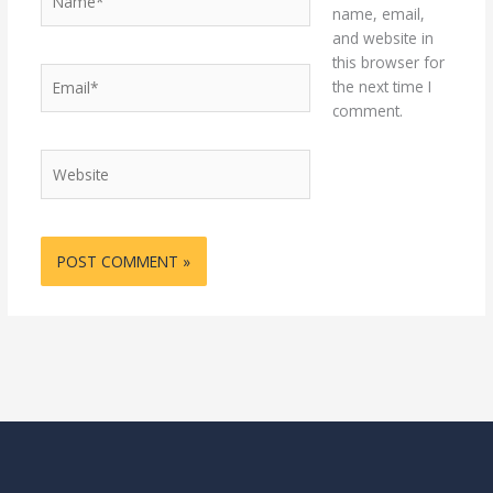
name, email,
and website in
this browser for
Email*
the next time I
comment.
Website