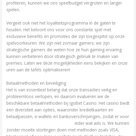
profiteren, kunnen we ons speelbudget vergroten en langer
spelen.
Vergeet ook niet het loyaliteitsprogramma in de gaten te
houden. Het beloont ons voor ons constante spel met
exclusieve benefits en promoties die zijn toegespitst op onze
spelvoorkeuren. We zijn niet zomaar gamers; we zijn
strategische gamers die weten hoe ze hun gaming-ervaring
kunnen verbeteren door strategisch gebruik te maken van
premies. Laten we deze mogelijkheden eens bekijken en onze
uren aan de tafels optimaliseren!
Betaalmethoden en beveiliging
Het is van essentieel belang dat onze transacties veilig en
probleemloos verlopen, en daarom evalueren we de
beschikbare betaalmethoden bij IgoBet Casino. Het casino biedt
een diversiteit aan opties, waaronder kredietkaarten en
betaalpassen, e-wallets en bankoverschrijvingen, zodat er voor
https://en.wikipedia.org/wiki/Unibet
ieder wat wils is. We kunnen
zonder moeite stortingen doen met methoden zoals VISA,