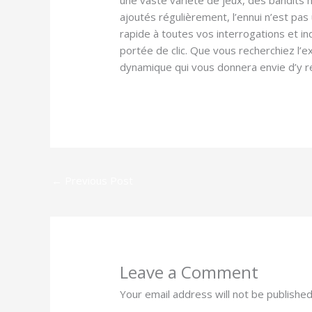
une vaste variété de jeux, des bandits m
ajoutés régulièrement, l’ennui n’est pas
rapide à toutes vos interrogations et in
portée de clic. Que vous recherchiez l’
dynamique qui vous donnera envie d’y re
←
Previous Post
Leave a Comment
Your email address will not be published