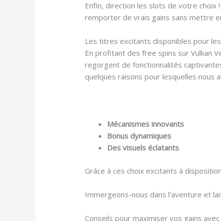
Enfin, direction les slots de votre choix
remporter de vrais gains sans mettre en 
Les titres excitants disponibles pour les
En profitant des free spins sur Vulkan V
regorgent de fonctionnalités captivante
quelques raisons pour lesquelles nous av
Mécanismes innovants
Bonus dynamiques
Des visuels éclatants
Grâce à ces choix excitants à dispositi
2go/__whv7rZQOYHgwIjWtkasiM1iDQZ
Immergeons-nous dans l’aventure et laiss
Conseils pour maximiser vos gains avec 