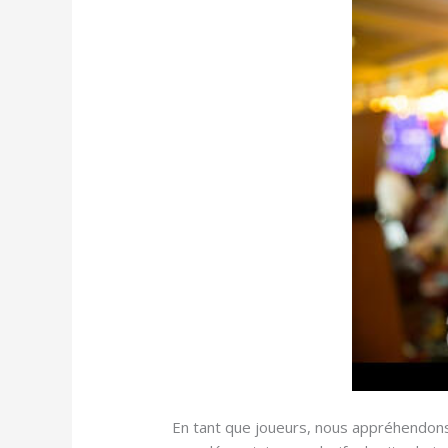
En tant que joueurs, nous appréhendons 