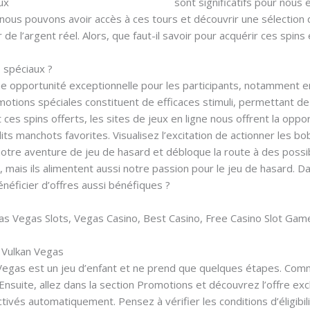
eux
vulkan vegas bonus de bienvenue
sont significatifs pour nous 
nous pouvons avoir accès à ces tours et découvrir une sélection 
 de l’argent réel. Alors, que faut-il savoir pour acquérir ces spins e
 spéciaux ?
ne opportunité exceptionnelle pour les participants, notamment en
omotions spéciales constituent de efficaces stimuli, permettant d
es spins offerts, les sites de jeux en ligne nous offrent la oppo
s manchots favorites. Visualisez l’excitation de actionner les bob
otre aventure de jeu de hasard et débloque la route à des possibi
 mais ils alimentent aussi notre passion pour le jeu de hasard. Da
néficier d’offres aussi bénéfiques ?
 Vulkan Vegas
 Vegas est un jeu d’enfant et ne prend que quelques étapes. Com
 Ensuite, allez dans la section Promotions et découvrez l’offre ex
tivés automatiquement. Pensez à vérifier les conditions d’éligibil