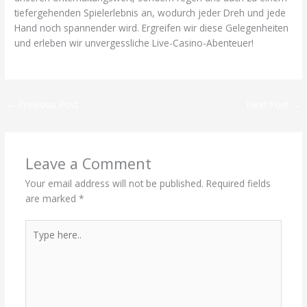
tiefergehenden Spielerlebnis an, wodurch jeder Dreh und jede
Hand noch spannender wird. Ergreifen wir diese Gelegenheiten
und erleben wir unvergessliche Live-Casino-Abenteuer!
←
Previous Post
Next Post
→
Leave a Comment
Your email address will not be published.
Required fields
are marked
*
Type
here..