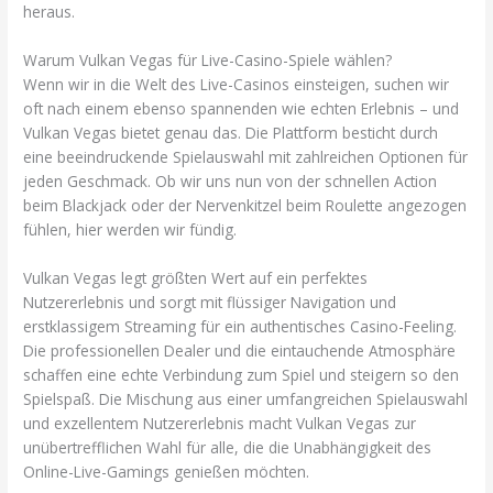
heraus.
Warum Vulkan Vegas für Live-Casino-Spiele wählen?
Wenn wir in die Welt des Live-Casinos einsteigen, suchen wir
oft nach einem ebenso spannenden wie echten Erlebnis – und
Vulkan Vegas bietet genau das. Die Plattform besticht durch
eine beeindruckende Spielauswahl mit zahlreichen Optionen für
jeden Geschmack. Ob wir uns nun von der schnellen Action
beim Blackjack oder der Nervenkitzel beim Roulette angezogen
fühlen, hier werden wir fündig.
Vulkan Vegas legt größten Wert auf ein perfektes
Nutzererlebnis und sorgt mit flüssiger Navigation und
erstklassigem Streaming für ein authentisches Casino-Feeling.
Die professionellen Dealer und die eintauchende Atmosphäre
schaffen eine echte Verbindung zum Spiel und steigern so den
Spielspaß. Die Mischung aus einer umfangreichen Spielauswahl
und exzellentem Nutzererlebnis macht Vulkan Vegas zur
unübertrefflichen Wahl für alle, die die Unabhängigkeit des
Online-Live-Gamings genießen möchten.