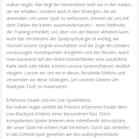
Vulkan Vegas. Hier liegt der Nervenkitzel nicht nur in den Karten,
die wir erhalten, sondern auch in den Strategien, die wir
anwenden. Um unser Spiel zu verbessern, können wir uns mit
dem Zählen der Karten auseinandersetzen – einer Methode,
die Training erfordert, uns aber von der Masse abheben kann.
Auch das Verständnis der Spielpsychologie ist wichtig; wir
müssen unsere Gegner einschätzen und die Züge des Dealers
voraussagen. Konsequentes Vorgehen und das Wissen, wann
man basierend auf den Wahrscheinlichkeiten eine zusätzliche
Karte zieht oder bleibt, können unsere Gewinnchancen deutlich
steigern. Lassen wir uns ein in dieses fesselnde Erlebnis und
verwenden wir diese Strategien, um unseren Gewinn am
Blackjack-Tisch zu maximieren.
Erfahrene Dealer und ein Live-Spielerlebnis
Bei Vulkan Vegas verleiht die Präsenz erfahrener Dealer dem
Live-Blackjack-Erlebnis einen besonderen Reiz. Diese
kompetenten Spieler kreieren eine mitreißende Atmosphäre,
die unser Spiel mit echtem Flair bereichert. Durch das Vertiefen
in das Echtzeit-Spiel genießen wir drei außergewöhnliche