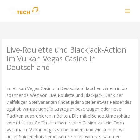
Skip
to
content
Live-Roulette und Blackjack-Action
im Vulkan Vegas Casino in
Deutschland
Leave a Comment
/
Uncategorized
/ By
smhalole@gmail.com
Im Vulkan Vegas Casino in Deutschland tauchen wir ein in die
spannende Welt von Live-Roulette und Blackjack. Dank der
vielfältigen Spielvarianten findet jeder Spieler etwas Passendes,
egal ob wir traditionelle Strategien bevorzugen oder neue
Taktiken ausprobieren möchten. Die mitreißende Atmosphäre
vermittelt das Gefühl, in einem realen Casino zu sein. Doch
was macht Vulkan Vegas so besonders und wie können wir
unser Spielerlebnis verbessern? Finden wir es zusammen