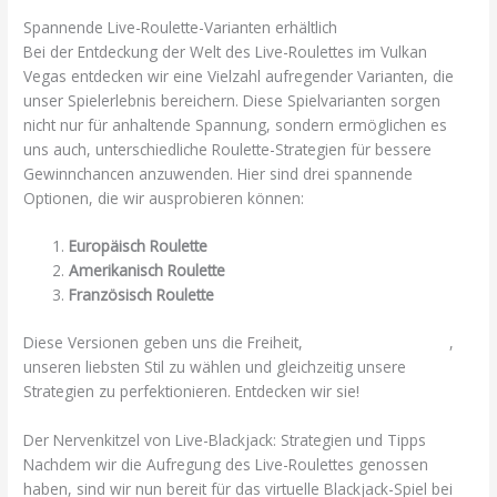
Spannende Live-Roulette-Varianten erhältlich
Bei der Entdeckung der Welt des Live-Roulettes im Vulkan
Vegas entdecken wir eine Vielzahl aufregender Varianten, die
unser Spielerlebnis bereichern. Diese Spielvarianten sorgen
nicht nur für anhaltende Spannung, sondern ermöglichen es
uns auch, unterschiedliche Roulette-Strategien für bessere
Gewinnchancen anzuwenden. Hier sind drei spannende
Optionen, die wir ausprobieren können:
Europäisch Roulette
Amerikanisch Roulette
Französisch Roulette
Diese Versionen geben uns die Freiheit,
vulkan vegas casino
,
unseren liebsten Stil zu wählen und gleichzeitig unsere
Strategien zu perfektionieren. Entdecken wir sie!
Der Nervenkitzel von Live-Blackjack: Strategien und Tipps
Nachdem wir die Aufregung des Live-Roulettes genossen
haben, sind wir nun bereit für das virtuelle Blackjack-Spiel bei