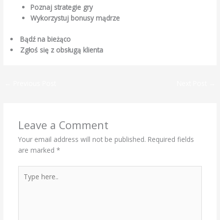
Poznaj strategie gry
Wykorzystuj bonusy mądrze
Bądź na bieżąco
Zgłoś się z obsługą klienta
←
Previous Post
Next Post
→
Leave a Comment
Your email address will not be published.
Required fields
are marked
*
Type
here..