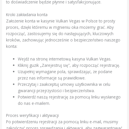
to doświadczenie będzie płynne i satysfakcjonujące.
Kroki zakładania konta
Założenie konta w kasynie Vulkan Vegas w Polsce to prosty
proces, dzięki któremu w mgnieniu oka możemy grać. Aby
rozpocząć, zastosujemy się do następujących, kluczowych
kroków, zachowując jednocześnie o bezpieczeństwo naszego
konta:
Wejdź na stronę internetową kasyna Vulkan Vegas.
Kliknij guzik „Zarejestruj się”, aby rozpocząć rejestrację.
Uzupełnij wymagane pola, sprawdzając, że podane
przez nas informacje są prawidłowe.
Przeczytaj i zaakceptuj umowy użytkownika w celu
gwarancji przejrzystości i bezpieczeństwa.
Potwierdź naszą rejestrację za pomocą linku wysłanego
do nas e-mailem.
Proces weryfikacji i aktywacji
Po potwierdzeniu rejestracji za pomocą linku e-mail, musimy
zakończyć proces sprawdzania i aktywacji, aby zagwarantować