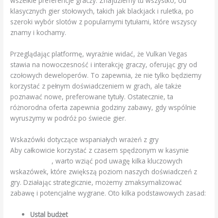
wszelkie preferencje graczy. Znajdziemy tu wszystko, od
klasycznych gier stołowych, takich jak blackjack i ruletka, po
szeroki wybór slotów z popularnymi tytułami, które wszyscy
znamy i kochamy.
Przeglądając platformę, wyraźnie widać, że Vulkan Vegas
stawia na nowoczesność i interakcję graczy, oferując gry od
czołowych deweloperów. To zapewnia, że nie tylko będziemy
korzystać z pełnym doświadczeniem w grach, ale także
poznawać nowe, preferowane tytuły. Ostatecznie, ta
różnorodna oferta zapewnia godziny zabawy, gdy wspólnie
wyruszymy w podróż po świecie gier.
Wskazówki dotyczące wspaniałych wrażeń z gry
Aby całkowicie korzystać z czasem spędzonym w kasynie
Vulkan Vegas
, warto wziąć pod uwagę kilka kluczowych
wskazówek, które zwiększą poziom naszych doświadczeń z
gry. Działając strategicznie, możemy zmaksymalizować
zabawę i potencjalne wygrane. Oto kilka podstawowych zasad:
Ustal budżet