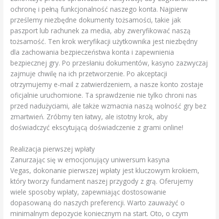
ochronę i pełną funkcjonalność naszego konta. Najpierw
prześlemy niezbędne dokumenty tożsamości, takie jak
paszport lub rachunek za media, aby zweryfikować naszą
tożsamość. Ten krok weryfikacji użytkownika jest niezbędny
dla zachowania bezpieczeństwa konta i zapewnienia
bezpiecznej gry. Po przesłaniu dokumentów, kasyno zazwyczaj
zajmuje chwilę na ich przetworzenie. Po akceptacji
otrzymujemy e-mail z zatwierdzeniem, a nasze konto zostaje
oficjalnie uruchomione. Ta sprawdzenie nie tylko chroni nas
przed nadużyciami, ale także wzmacnia naszą wolność gry bez
zmartwień. Zróbmy ten łatwy, ale istotny krok, aby
doświadczyć ekscytującą doświadczenie z grami online!
Realizacja pierwszej wpłaty
Zanurzając się w emocjonujący uniwersum kasyna
Vulkan
Vegas, dokonanie pierwszej wpłaty jest kluczowym krokiem,
który tworzy fundament naszej przygody z grą. Oferujemy
wiele sposoby wpłaty, zapewniając dostosowanie
dopasowaną do naszych preferencji. Warto zauważyć o
minimalnym depozycie koniecznym na start. Oto, o czym