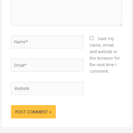
Name*
Save my
name, email,
and website in
this browser for
Email*
the next time I
comment.
Website