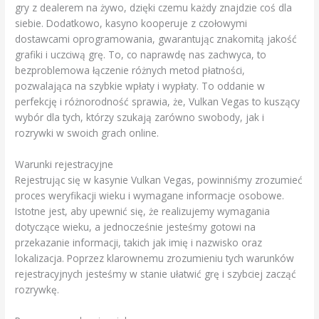
gry z dealerem na żywo, dzięki czemu każdy znajdzie coś dla
siebie. Dodatkowo, kasyno kooperuje z czołowymi
dostawcami oprogramowania, gwarantując znakomitą jakość
grafiki i uczciwą grę. To, co naprawdę nas zachwyca, to
bezproblemowa łączenie różnych metod płatności,
pozwalająca na szybkie wpłaty i wypłaty. To oddanie w
perfekcję i różnorodność sprawia, że, Vulkan Vegas to kuszący
wybór dla tych, którzy szukają zarówno swobody, jak i
rozrywki w swoich grach online.
Warunki rejestracyjne
Rejestrując się w kasynie Vulkan Vegas, powinniśmy zrozumieć
proces weryfikacji wieku i wymagane informacje osobowe.
Istotne jest, aby upewnić się, że realizujemy wymagania
dotyczące wieku, a jednocześnie jesteśmy gotowi na
przekazanie informacji, takich jak imię i nazwisko oraz
lokalizacja. Poprzez klarownemu zrozumieniu tych warunków
rejestracyjnych jesteśmy w stanie ułatwić grę i szybciej zacząć
rozrywkę.