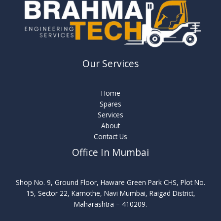
Our Services
Home
Spares
Services
About
Contact Us
Office In Mumbai
Shop No. 9, Ground Floor, Haware Green Park CHS, Plot No.
15, Sector 22, Kamothe, Navi Mumbai, Raigad District,
Maharashtra – 410209.