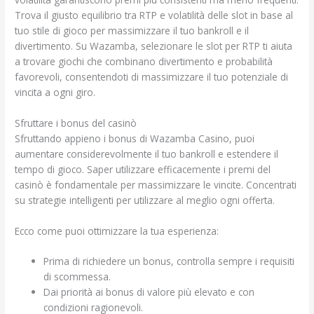
Trova il giusto equilibrio tra RTP e volatilità delle slot in base al
tuo stile di gioco per massimizzare il tuo bankroll e il
divertimento. Su Wazamba, selezionare le slot per RTP ti aiuta
a trovare giochi che combinano divertimento e probabilità
favorevoli, consentendoti di massimizzare il tuo potenziale di
vincita a ogni giro.
Sfruttare i bonus del casinò
Sfruttando appieno i bonus di Wazamba Casino, puoi
aumentare considerevolmente il tuo bankroll e estendere il
tempo di gioco. Saper utilizzare efficacemente i premi del
casinò è fondamentale per massimizzare le vincite. Concentrati
su strategie intelligenti per utilizzare al meglio ogni offerta.
Ecco come puoi ottimizzare la tua esperienza:
Prima di richiedere un bonus, controlla sempre i requisiti
di scommessa.
Dai priorità ai bonus di valore più elevato e con
condizioni ragionevoli.