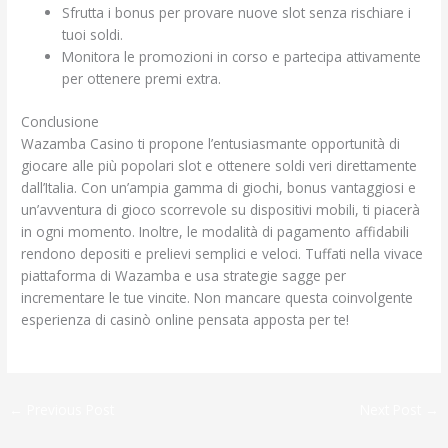
Sfrutta i bonus per provare nuove slot senza rischiare i
tuoi soldi.
Monitora le promozioni in corso e partecipa attivamente
per ottenere premi extra.
Conclusione
Wazamba Casino ti propone l’entusiasmante opportunità di
giocare alle più popolari slot e ottenere soldi veri direttamente
dall’Italia. Con un’ampia gamma di giochi, bonus vantaggiosi e
un’avventura di gioco scorrevole su dispositivi mobili, ti piacerà
in ogni momento. Inoltre, le modalità di pagamento affidabili
rendono depositi e prelievi semplici e veloci. Tuffati nella vivace
piattaforma di Wazamba e usa strategie sagge per
incrementare le tue vincite. Non mancare questa coinvolgente
esperienza di casinò online pensata apposta per te!
←
Previous Post
Next Post
→