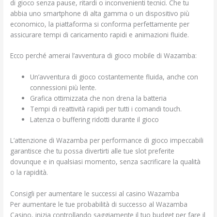
di gioco senza pause, ritardi o inconvenienti tecnici. Che tu
abbia uno smartphone di alta gamma o un dispositivo più
economico, la piattaforma si conforma perfettamente per
assicurare tempi di caricamento rapidi e animazioni fluide.
Ecco perché amerai l’avventura di gioco mobile di Wazamba:
Un’avventura di gioco costantemente fluida, anche con
connessioni più lente.
Grafica ottimizzata che non drena la batteria
Tempi di reattività rapidi per tutti i comandi touch.
Latenza o buffering ridotti durante il gioco
L’attenzione di Wazamba per performance di gioco impeccabili
garantisce che tu possa divertirti alle tue slot preferite
dovunque e in qualsiasi momento, senza sacrificare la qualità
o la rapidità.
Consigli per aumentare le successi al casino Wazamba
Per aumentare le tue probabilità di successo al Wazamba
Casino, inizia controllando saggiamente il tuo budget per fare il