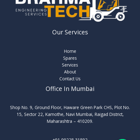
Our Services
Home
Spares
Services
About
Contact Us
Office In Mumbai
Shop No. 9, Ground Floor, Haware Green Park CHS, Plot No.
15, Sector 22, Kamothe, Navi Mumbai, Raigad District,
Maharashtra – 410209.
+91 99228 31892