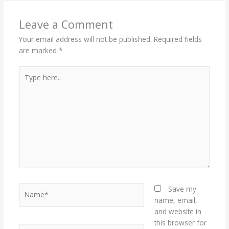
Leave a Comment
Your email address will not be published.
Required fields
are marked
*
Type
here..
Name*
Save my
name, email,
and website in
this browser for
Email*