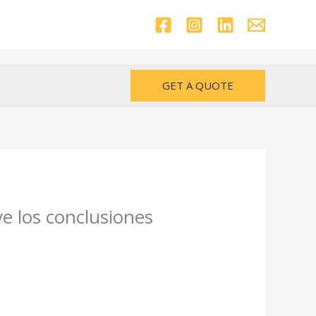
GET A QUOTE
e los conclusiones