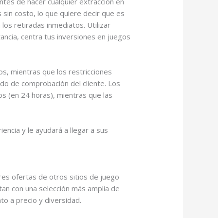
tes de hacer cualquier extracción en
sin costo, lo que quiere decir que es
los retiradas inmediatos. Utilizar
tancia, centra tus inversiones en juegos
ros, mientras que los restricciones
do de comprobación del cliente. Los
os (en 24 horas), mientras que las
encia y le ayudará a llegar a sus
s ofertas de otros sitios de juego
tan con una selección más amplia de
o a precio y diversidad.