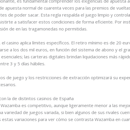
onante, es fundamental comprender los exigencias de apuesta an
e apuesta normal de cuarenta veces para las premios de vueltas 
es de poder sacar. Esta regla respalda el juego limpio y controla 
stirte a satisfacer estos condiciones de forma eficiente. Por ins
sión de en las tragamonedas no permitidas.
 el casino aplica límites específicos. El retiro mínimo es de 20 eu
se a los dos mil euros, en función del sistema de abono y el gra
enciales; las carteras digitales brindan liquidaciones más rápid
ntre 3 y 5 días hábiles.
s de juego y los restricciones de extracción optimizará su experi
esarios.
con la de distintos casinos de España
 Wazamba es competitivo, aunque ligeramente menor a las mejore
variedad de juegos variada, si bien algunos de sus rivales cuen
s estas variaciones para ver cómo se contrasta Wazamba en cuant