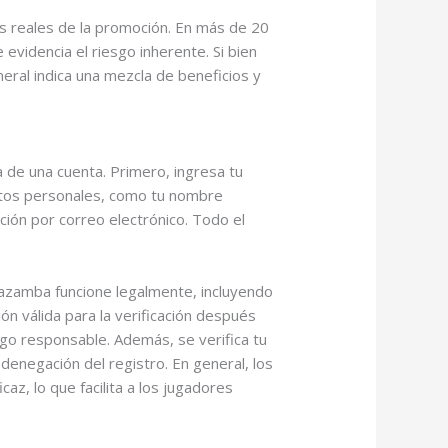
s reales de la promoción. En más de 20
 evidencia el riesgo inherente. Si bien
neral indica una mezcla de beneficios y
a de una cuenta. Primero, ingresa tu
datos personales, como tu nombre
ión por correo electrónico. Todo el
Wazamba funcione legalmente, incluyendo
ión válida para la verificación después
ego responsable. Además, se verifica tu
 denegación del registro. En general, los
az, lo que facilita a los jugadores