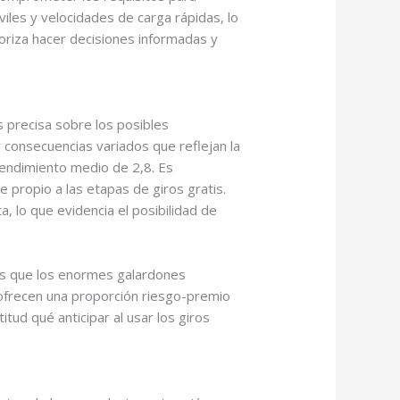
iles y velocidades de carga rápidas, lo
oriza hacer decisiones informadas y
 precisa sobre los posibles
r consecuencias variados que reflejan la
 rendimiento medio de 2,8. Es
 propio a las etapas de giros gratis.
 lo que evidencia el posibilidad de
as que los enormes galardones
s ofrecen una proporción riesgo-premio
tud qué anticipar al usar los giros