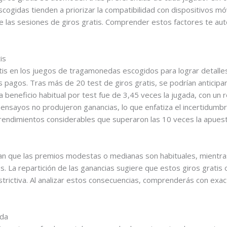
ogidas tienden a priorizar la compatibilidad con dispositivos móv
 las sesiones de giros gratis. Comprender estos factores te aut
is
tis en los juegos de tragamonedas escogidos para lograr detalles
 pagos. Tras más de 20 test de giros gratis, se podrían anticipa
La beneficio habitual por test fue de 3,45 veces la jugada, con un
ensayos no produjeron ganancias, lo que enfatiza el incertidumbre
endimientos considerables que superaron las 10 veces la apuesta,
ran que las premios modestas o medianas son habituales, mientr
es. La repartición de las ganancias sugiere que estos giros grati
rictiva. Al analizar estos consecuencias, comprenderás con exacti
ada