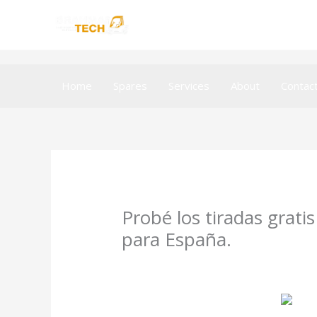
Skip
to
content
Home
Spares
Services
About
Contac
Probé los tiradas grat
para España.
Leave a Comment
/
Uncategorized
/ B