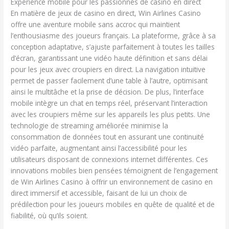
Expérience mobile pour les passionnés de casino en direct
En matière de jeux de casino en direct, Win Airlines Casino
offre une aventure mobile sans accroc qui maintient
l’enthousiasme des joueurs français. La plateforme, grâce à sa
conception adaptative, s’ajuste parfaitement à toutes les tailles
d’écran, garantissant une vidéo haute définition et sans délai
pour les jeux avec croupiers en direct. La navigation intuitive
permet de passer facilement d’une table à l’autre, optimisant
ainsi le multitâche et la prise de décision. De plus, l’interface
mobile intègre un chat en temps réel, préservant l’interaction
avec les croupiers même sur les appareils les plus petits. Une
technologie de streaming améliorée minimise la
consommation de données tout en assurant une continuité
vidéo parfaite, augmentant ainsi l’accessibilité pour les
utilisateurs disposant de connexions internet différentes. Ces
innovations mobiles bien pensées témoignent de l’engagement
de Win Airlines Casino à offrir un environnement de casino en
direct immersif et accessible, faisant de lui un choix de
prédilection pour les joueurs mobiles en quête de qualité et de
fiabilité, où qu’ils soient.