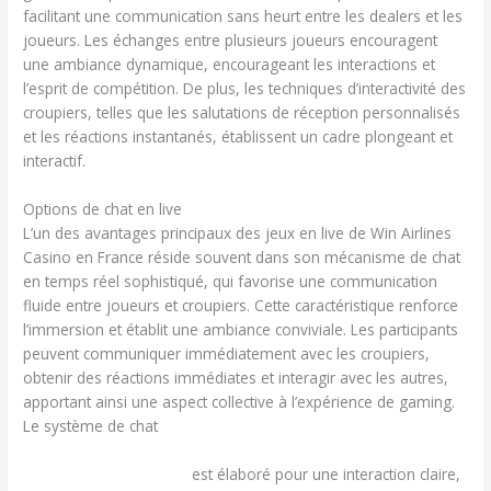
facilitant une communication sans heurt entre les dealers et les
joueurs. Les échanges entre plusieurs joueurs encouragent
une ambiance dynamique, encourageant les interactions et
l’esprit de compétition. De plus, les techniques d’interactivité des
croupiers, telles que les salutations de réception personnalisés
et les réactions instantanés, établissent un cadre plongeant et
interactif.
Options de chat en live
L’un des avantages principaux des jeux en live de Win Airlines
Casino en France réside souvent dans son mécanisme de chat
en temps réel sophistiqué, qui favorise une communication
fluide entre joueurs et croupiers. Cette caractéristique renforce
l’immersion et établit une ambiance conviviale. Les participants
peuvent communiquer immédiatement avec les croupiers,
obtenir des réactions immédiates et interagir avec les autres,
apportant ainsi une aspect collective à l’expérience de gaming.
Le système de chat
https://www.annualreports.com/HostedData/AnnualReportArchi
ve/s/ASX_SKC_2021.pdf
est élaboré pour une interaction claire,