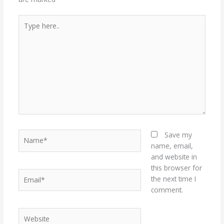
Type
here..
Name*
Save my
name, email,
and website in
this browser for
Email*
the next time I
comment.
Website