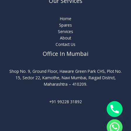
Our Services
Home
Spares
Services
About
Contact Us
Office In Mumbai
Shop No. 9, Ground Floor, Haware Green Park CHS, Plot No.
15, Sector 22, Kamothe, Navi Mumbai, Raigad District,
Maharashtra – 410209.
+91 99228 31892