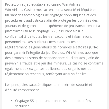
Protection et jeu équitable au casino Win Airlines
Win Airlines Casino met l’accent sur la sécurité et l’équité en
utilisant des technologies de cryptage sophistiquées et des
procédures d’audit strictes afin de protéger les données des
joueurs et de garantir une expérience de jeu transparente. La
plateforme utilise le cryptage SSL, assurant ainsi la
confidentialité de toutes les transactions et informations
personnelles. Des auditeurs tiers externes testent
régulièrement les générateurs de nombres aléatoires (GNA)
pour garantir l’intégrité du jeu. De plus, Win Airlines applique
des protocoles stricts de connaissance du client (KYC) afin de
prévenir la fraude et le jeu des mineurs. Le casino se conforme
également aux exigences de licence des organismes de
réglementation reconnus, renforçant ainsi sa fiabilité.
Les principales caractéristiques en matière de sécurité et
d’équité comprennent :
Cryptage SSL pour une transmission de données
sécurisée