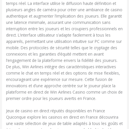
temps réel. La interface utilise le diffusion haute définition et
plusieurs angles de caméra pour créer une ambiance de casino
authentique et augmenter l’implication des joueurs. Elle garantit
une latence minimale, assurant une communication sans
interruption entre les joueurs et les croupiers professionnels en
direct. L’interface utilisateur s’adapte facilement à tous les
appareils, permettant une utilisation intuitive sur PC comme sur
mobile. Des protocoles de sécurité telles que le cryptage des
connexions et les garanties d’équité mettent en avant
l’engagement de la plateforme envers la fidélité des joueurs.
De plus, Win Airlines intègre des caractéristiques interactives
comme le chat en temps réel et des options de mise flexibles,
encourageant une expérience sur mesure. Cette fusion de
innovations et d’une approche centrée sur le joueur place la
plateforme en direct de Win Airlines Casino comme un choix de
premier ordre pour les joueurs avertis en France.
Jeux de casino en direct réputés disponibles en France
Quiconque explore les casinos en direct en France découvrira
une vaste sélection de jeux de table adaptés à tous les goûts et