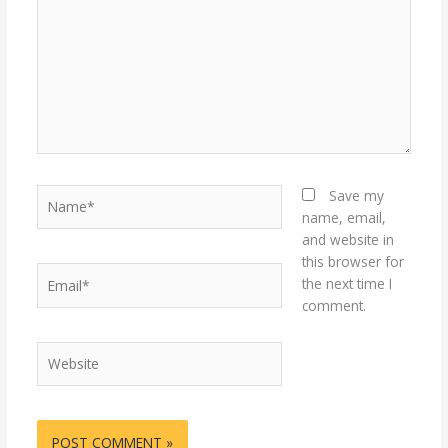
Name*
Save my
name, email,
and website in
this browser for
Email*
the next time I
comment.
Website