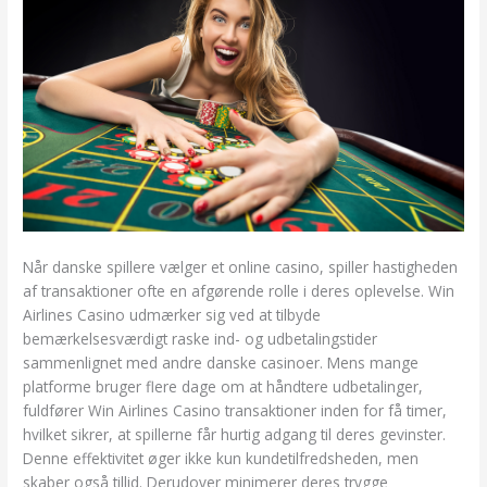
Når danske spillere vælger et online casino, spiller hastigheden
af transaktioner ofte en afgørende rolle i deres oplevelse. Win
Airlines Casino udmærker sig ved at tilbyde
bemærkelsesværdigt raske ind- og udbetalingstider
sammenlignet med andre danske casinoer. Mens mange
platforme bruger flere dage om at håndtere udbetalinger,
fuldfører Win Airlines Casino transaktioner inden for få timer,
hvilket sikrer, at spillerne får hurtig adgang til deres gevinster.
Denne effektivitet øger ikke kun kundetilfredsheden, men
skaber også tillid. Derudover minimerer deres trygge