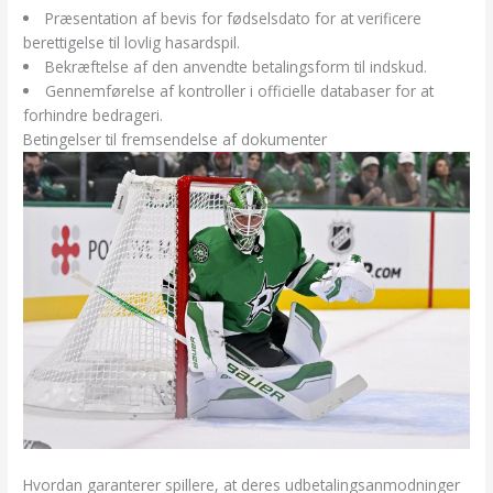
Præsentation af bevis for fødselsdato for at verificere
berettigelse til lovlig hasardspil.
Bekræftelse af den anvendte betalingsform til indskud.
Gennemførelse af kontroller i officielle databaser for at
forhindre bedrageri.
Betingelser til fremsendelse af dokumenter
Hvordan garanterer spillere, at deres udbetalingsanmodninger