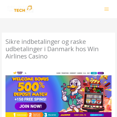
Skip
to
content
Sikre indbetalinger og raske
udbetalinger i Danmark hos Win
Airlines Casino
Leave a Comment
/
Uncategorized
/ By
smhalole@gmail.com