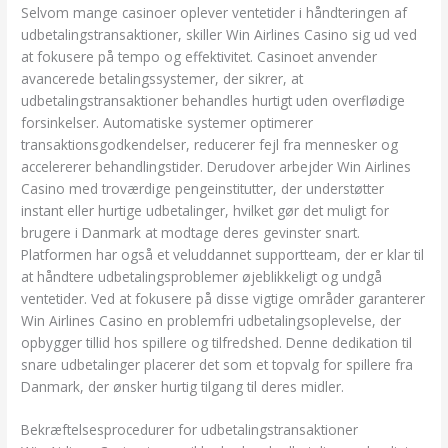
Selvom mange casinoer oplever ventetider i håndteringen af
udbetalingstransaktioner, skiller Win Airlines Casino sig ud ved
at fokusere på tempo og effektivitet. Casinoet anvender
avancerede betalingssystemer, der sikrer, at
udbetalingstransaktioner behandles hurtigt uden overflødige
forsinkelser. Automatiske systemer optimerer
transaktionsgodkendelser, reducerer fejl fra mennesker og
accelererer behandlingstider. Derudover arbejder Win Airlines
Casino med troværdige pengeinstitutter, der understøtter
instant eller hurtige udbetalinger, hvilket gør det muligt for
brugere i Danmark at modtage deres gevinster snart.
Platformen har også et veluddannet supportteam, der er klar til
at håndtere udbetalingsproblemer øjeblikkeligt og undgå
ventetider. Ved at fokusere på disse vigtige områder garanterer
Win Airlines Casino en problemfri udbetalingsoplevelse, der
opbygger tillid hos spillere og tilfredshed. Denne dedikation til
snare udbetalinger placerer det som et topvalg for spillere fra
Danmark, der ønsker hurtig tilgang til deres midler.
Bekræftelsesprocedurer for udbetalingstransaktioner