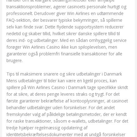
transaktionsproblemer, agerer casinoets personale hurtigt og
professionelt. Derudover giver Win Airlines en udtømmende
FAQ-sektion, der besvarer typiske bekymringer, så spillerne
selv kan finde svar. Dette flydende supportsystem reducerer
nedetid og skaber tillid, hvilket sikrer danske spillere tillid til
deres ind- og udbetalinger. Med en sådan omhyggelig service
forøger Win Airlines Casino ikke kun spiloplevelsen, men
garanterer også problemfri finansielle transaktioner for alle
brugere.
Tips til maksimere snarere og sikre udbetalinger i Danmark
Mens udbetalinger til tider kan være en ligetil proces, kan
spillere på Win Airlines Casino i Danmark tage specifikke skridt
for at sikre, at deres penge leveres straks og trygt. For det
første garanterer bekræftelse af kontooplysninger, at casinoet
behandler udbetalinger uden forsinkelser. For det andet
fremskynder valg af pålidelige betalingsmetoder, der er kendt
for raske transaktioner, såsom e-wallets, udbetalinger. For det
tredje hjælper regelmæssig opdatering af
identitetsbekræftelsesdokumenter med at undgå forsinkelser