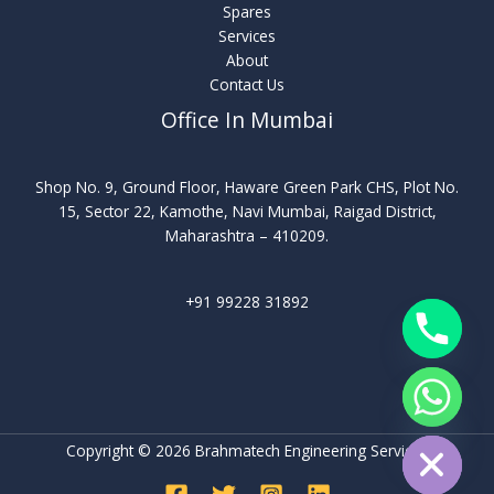
Spares
Services
About
Contact Us
Office In Mumbai
Shop No. 9, Ground Floor, Haware Green Park CHS, Plot No.
15, Sector 22, Kamothe, Navi Mumbai, Raigad District,
Maharashtra – 410209.
+91 99228 31892
chaty
Hide
Copyright © 2026 Brahmatech Engineering Services