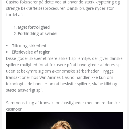
Casino fokuserer på dette ved at anvende stærk kryptering og
strenge bekræftelsesprocedurer. Dansk brugere nyder stor
fordel af:
Øget fortrolighed
Forhindring af svindel
Tiltro og sikkerhed
Efterlevelse af regler
Disse goder skaber et mere sikkert spillemiljø, der giver danske
spillere mulighed for at fokusere på at have glæde af deres spil
uden at bekymre sig om økonomiske sårbarheder. Trygge
transaktioner hos Win Airlines Casino handler ikke kun om
teknologi – de handler om at beskytte spillere, skabe tillid og
støtte ansvarligt spil.
Sammenstilling af transaktionshastigheder med andre danske
casinoer