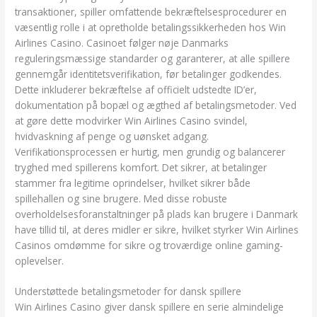
transaktioner, spiller omfattende bekræftelsesprocedurer en
væsentlig rolle i at opretholde betalingssikkerheden hos Win
Airlines Casino. Casinoet følger nøje Danmarks
reguleringsmæssige standarder og garanterer, at alle spillere
gennemgår identitetsverifikation, før betalinger godkendes.
Dette inkluderer bekræftelse af officielt udstedte ID’er,
dokumentation på bopæl og ægthed af betalingsmetoder. Ved
at gøre dette modvirker Win Airlines Casino svindel,
hvidvaskning af penge og uønsket adgang.
Verifikationsprocessen er hurtig, men grundig og balancerer
tryghed med spillerens komfort. Det sikrer, at betalinger
stammer fra legitime oprindelser, hvilket sikrer både
spillehallen og sine brugere. Med disse robuste
overholdelsesforanstaltninger på plads kan brugere i Danmark
have tillid til, at deres midler er sikre, hvilket styrker Win Airlines
Casinos omdømme for sikre og troværdige online gaming-
oplevelser.
Understøttede betalingsmetoder for dansk spillere
Win Airlines Casino giver dansk spillere en serie almindelige