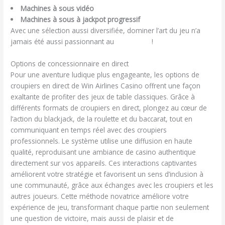
Machines à sous vidéo
Machines à sous à jackpot progressif
Avec une sélection aussi diversifiée, dominer l’art du jeu n’a
jamais été aussi passionnant au
winairlines
!
Options de concessionnaire en direct
Pour une aventure ludique plus engageante, les options de
croupiers en direct de Win Airlines Casino offrent une façon
exaltante de profiter des jeux de table classiques. Grâce à
différents formats de croupiers en direct, plongez au cœur de
l’action du blackjack, de la roulette et du baccarat, tout en
communiquant en temps réel avec des croupiers
professionnels. Le système utilise une diffusion en haute
qualité, reproduisant une ambiance de casino authentique
directement sur vos appareils. Ces interactions captivantes
améliorent votre stratégie et favorisent un sens d’inclusion à
une communauté, grâce aux échanges avec les croupiers et les
autres joueurs. Cette méthode novatrice améliore votre
expérience de jeu, transformant chaque partie non seulement
une question de victoire, mais aussi de plaisir et de