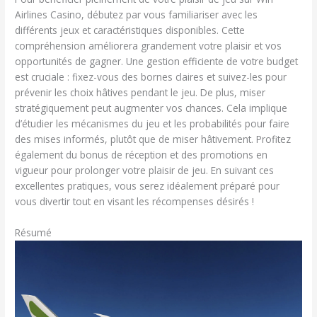
Airlines Casino, débutez par vous familiariser avec les
différents jeux et caractéristiques disponibles. Cette
compréhension améliorera grandement votre plaisir et vos
opportunités de gagner. Une gestion efficiente de votre budget
est cruciale : fixez-vous des bornes claires et suivez-les pour
prévenir les choix hâtives pendant le jeu. De plus, miser
stratégiquement peut augmenter vos chances. Cela implique
d’étudier les mécanismes du jeu et les probabilités pour faire
des mises informés, plutôt que de miser hâtivement. Profitez
également du bonus de réception et des promotions en
vigueur pour prolonger votre plaisir de jeu. En suivant ces
excellentes pratiques, vous serez idéalement préparé pour
vous divertir tout en visant les récompenses désirés !
Résumé