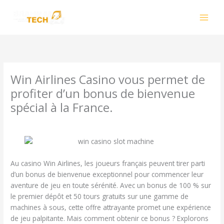
Skip
to
content
Win Airlines Casino vous permet de
profiter d’un bonus de bienvenue
spécial à la France.
Leave a Comment
/
Uncategorized
/ By
smhalole@gmail.com
Au casino Win Airlines, les joueurs français peuvent tirer parti
d’un bonus de bienvenue exceptionnel pour commencer leur
aventure de jeu en toute sérénité. Avec un bonus de 100 % sur
le premier dépôt et 50 tours gratuits sur une gamme de
machines à sous, cette offre attrayante promet une expérience
de jeu palpitante. Mais comment obtenir ce bonus ? Explorons