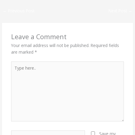
←
Previous Post
Next Post
→
Leave a Comment
Your email address will not be published.
Required fields
are marked
*
Type
here..
Name*
Save my