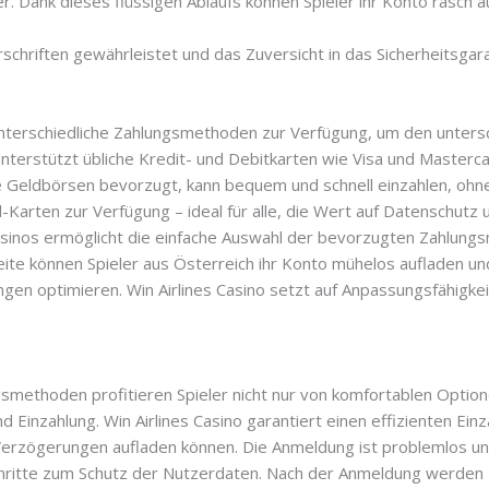
r. Dank dieses flüssigen Ablaufs können Spieler ihr Konto rasch au
ta-api.marketindex.com.au/api/v1/announcements/XASX:PBH:3A5216
rschriften gewährleistet und das Zuversicht in das Sicherheitsgara
nterschiedliche Zahlungsmethoden zur Verfügung, um den untersc
unterstützt übliche Kredit- und Debitkarten wie Visa und Master
le Geldbörsen bevorzugt, kann bequem und schnell einzahlen, ohn
arten zur Verfügung – ideal für alle, die Wert auf Datenschutz
sinos ermöglicht die einfache Auswahl der bevorzugten Zahlung
eite können Spieler aus Österreich ihr Konto mühelos aufladen und
en optimieren. Win Airlines Casino setzt auf Anpassungsfähigkei
gsmethoden profitieren Spieler nicht nur von komfortablen Option
d Einzahlung. Win Airlines Casino garantiert einen effizienten E
erzögerungen aufladen können. Die Anmeldung ist problemlos und
chritte zum Schutz der Nutzerdaten. Nach der Anmeldung werde