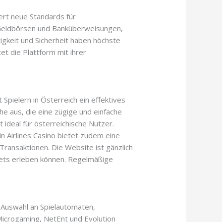
ert neue Standards für
e Geldbörsen und Banküberweisungen,
igkeit und Sicherheit haben höchste
t die Plattform mit ihrer
 Spielern in Österreich ein effektives
he aus, die eine zügige und einfache
 ideal für österreichische Nutzer.
n Airlines Casino bietet zudem eine
ransaktionen. Die Website ist gänzlich
lets erleben können. Regelmäßige
e Auswahl an Spielautomaten,
Microgaming, NetEnt und Evolution