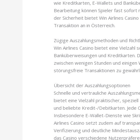
wie Kreditkarten, E-Wallets und Banküb
Bearbeitung können Spieler fast sofort
der Sicherheit bietet Win Airlines Casi
Transaktion an in Österreich.
Zügige Auszahlungsmethoden und Richtl
Win Airlines Casino bietet eine Vielzah
Banküberweisungen und Kreditkarten. Da
zwischen wenigen Stunden und einigen W
störungsfreie Transaktionen zu gewährl
Übersicht der Auszahlungsoptionen
Schnelle und vertrauliche Auszahlungsmet
bietet eine Vielzahl praktischer, spezi
und beliebte Kredit-/Debitkarten. Jede O
Insbesondere E-Wallet-Dienste wie Skri
Airlines Casino setzt zudem auf transpa
Verifizierung und deutliche Mindestausza
das Casino verschiedene Nutzerpräfer