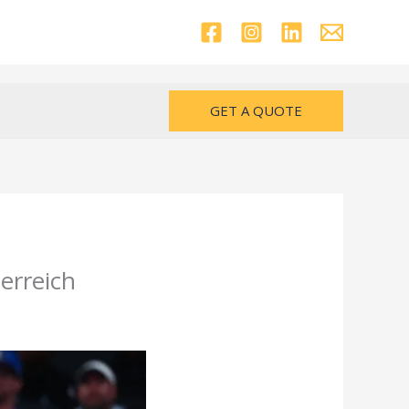
GET A QUOTE
erreich