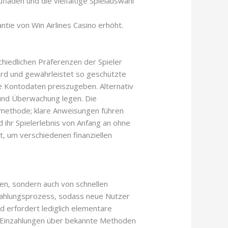
fladen und die vielfältige Spielauswahl
80/pdf/inline/pointsbet-takes-first-
ntie von Win Airlines Casino erhöht.
hiedlichen Präferenzen der Spieler
card und gewährleistet so geschützte
e Kontodaten preiszugeben. Alternativ
 und Überwachung legen. Die
smethode; klare Anweisungen führen
 ihr Spielerlebnis von Anfang an ohne
t, um verschiedenen finanziellen
en, sondern auch von schnellen
inzahlungsprozess, sodass neue Nutzer
 erfordert lediglich elementare
n Einzahlungen über bekannte Methoden