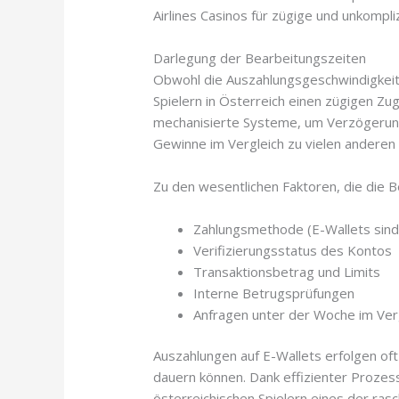
Airlines Casinos für zügige und unkompli
Darlegung der Bearbeitungszeiten
Obwohl die Auszahlungsgeschwindigkeit 
Spielern in Österreich einen zügigen Zug
mechanisierte Systeme, um Verzögerunge
Gewinne im Vergleich zu vielen anderen
Zu den wesentlichen Faktoren, die die 
Zahlungsmethode (E-Wallets sind
Verifizierungsstatus des Kontos
Transaktionsbetrag und Limits
Interne Betrugsprüfungen
Anfragen unter der Woche im Ve
Auszahlungen auf E-Wallets erfolgen o
dauern können. Dank effizienter Prozess
österreichischen Spielern eines der ra