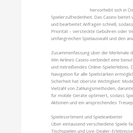
Win Airlines Casino
hervorhebt sich in Ö
Spielerzufriedenheit. Das Casino biete
und bearbeitet Anfragen schnell, sodass
Priorität – versteckte Gebühren oder Ve
umfangreichen Spielauswahl und den an
Zusammenfassung über die Merkmale des
Win Airlines Casino verbindet eine benut
und mitreißendes Online-Spielerlebnis. 
Navigation für alle Spielstärken ermögl
Sicherheit hat oberste Wichtigkeit: Mod
Vielzahl von Zahlungsmethoden, darunte
für mobile Geräte optimiert, sodass S
Aktionen und ein ansprechendes Treuepr
Spielesortiment und Spieleanbieter
Über eintausend verschiedene Spiele fas
Tischspielen und Live-Dealer-Erlebniss