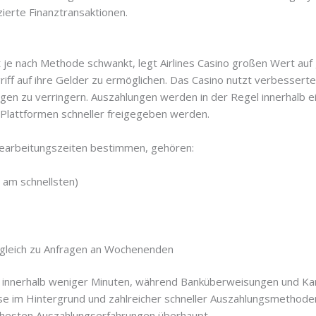
zierte Finanztransaktionen.
je nach Methode schwankt, legt Airlines Casino großen Wert auf
riff auf ihre Gelder zu ermöglichen. Das Casino nutzt verbesserte
n zu verringern. Auszahlungen werden in der Regel innerhalb e
 Plattformen schneller freigegeben werden.
Bearbeitungszeiten bestimmen, gehören:
 am schnellsten)
rgleich zu Anfragen an Wochenenden
ft innerhalb weniger Minuten, während Banküberweisungen und 
e im Hintergrund und zahlreicher schneller Auszahlungsmethoden 
schesten Auszahlungserfahrungen überhaupt.