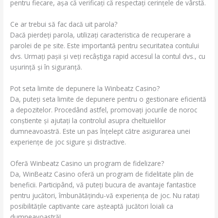
pentru fiecare, așa că verificați că respectați cerințele de vârstă.
Ce ar trebui să fac dacă uit parola?
Dacă pierdeți parola, utilizați caracteristica de recuperare a
parolei de pe site. Este importantă pentru securitatea contului
dvs. Urmați pașii și veți recâștiga rapid accesul la contul dvs., cu
ușurință și în siguranță.
Pot seta limite de depunere la Winbeatz Casino?
Da, puteți seta limite de depunere pentru o gestionare eficientă
a depozitelor. Procedând astfel, promovați jocurile de noroc
conștiente și ajutați la controlul asupra cheltuielilor
dumneavoastră. Este un pas înțelept către asigurarea unei
experiențe de joc sigure și distractive.
Oferă Winbeatz Casino un program de fidelizare?
Da, WinBeatz Casino oferă un program de fidelitate plin de
beneficii. Participând, vă puteți bucura de avantaje fantastice
pentru jucători, îmbunătățindu-vă experiența de joc. Nu ratați
posibilitățile captivante care așteaptă jucători loiali ca
dumneavoastră!