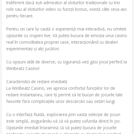
Indiferent dacă ești admirator al sloturilor tradiționale cu trei
role sau al sloturilor video cu funcții bonus, există câte ceva aici
pentru fiecare.
Pentru cei care își caută o experiență mai interactivă, nu omiteti
opțiunile cu crupieri live. Vă puteți bucura de emoția unui casino
real în comoditatea propriei case, interacționând cu dealeri
experimentați și alți jucători.
Cu opțiuni atât de diverse, cu siguranță veți găsi jocul perfect la
WinBeatz Casino!
Caracteristici de redare imediată
La WinBeatz Casino, vei aprecia confortul funcțiilor lor de
redare instantaneu, care îți permit să te bucuri de jocurile tale
favorite fără complicațiile unor descărcări sau setări lungi.
Cu o interfață fluidă, explorarea prin vasta selecție de jocuri
este simplă, asigurându-vă că vă puteți cufunda direct în joc.
Opțiunile imediat înseamnă că vă puteți bucura de jocurile