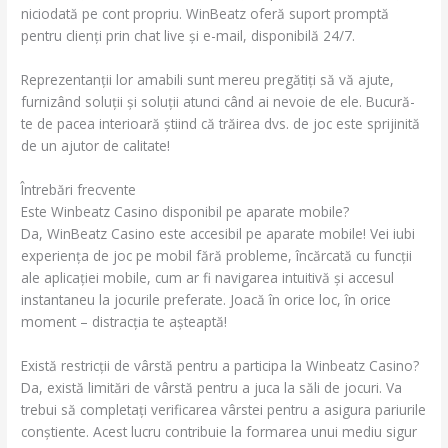
niciodată pe cont propriu. WinBeatz oferă suport promptă
pentru clienți prin chat live și e-mail, disponibilă 24/7.
Reprezentanții lor amabili sunt mereu pregătiți să vă ajute,
furnizând soluții și soluții atunci când ai nevoie de ele. Bucură-
te de pacea interioară știind că trăirea dvs. de joc este sprijinită
de un ajutor de calitate!
Întrebări frecvente
Este Winbeatz Casino disponibil pe aparate mobile?
Da, WinBeatz Casino este accesibil pe aparate mobile! Vei iubi
experiența de joc pe mobil fără probleme, încărcată cu funcții
ale aplicației mobile, cum ar fi navigarea intuitivă și accesul
instantaneu la jocurile preferate. Joacă în orice loc, în orice
moment – distracția te așteaptă!
Există restricții de vârstă pentru a participa la Winbeatz Casino?
Da, există limitări de vârstă pentru a juca la săli de jocuri. Va
trebui să completați verificarea vârstei pentru a asigura pariurile
conștiente. Acest lucru contribuie la formarea unui mediu sigur