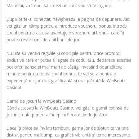
Mai întâi, va trebui să creezi un cont sau să te loghezi.
După ce te-ai conectat, navighează la pagina de depunere. Aici
vei găsi un câmp pentru a introduce voucherul bonus. Introdu
codul pentru a accesa avantajele voucherului bonus, care îți
poate crește considerabil banii de joc.
Nu uita să verifici regulile și condițiile pentru orice promoții
exclusive care ar putea fi legate de codul tău, deoarece acestea
pot oferi șanse și mai mari de câștig. Investind doar câteva
minute pentru a folosi codul bonus, te vei seta pentru o
experiență de joc mai gratificantă și mai plăcută la WinBeatz
Casino!
Gama de jocuri la WinBeatz Casino
Când accesați la WinBeatz Casino, vei găsi o gamă extinsă de
jocuri create pentru a îndeplini fiecare tip de jucător.
Dacă îți place să învârți tamburii, gama lor de sloturi te va ține
distrat pentru mult timp, cu grafică vibrantă și teme interesante.