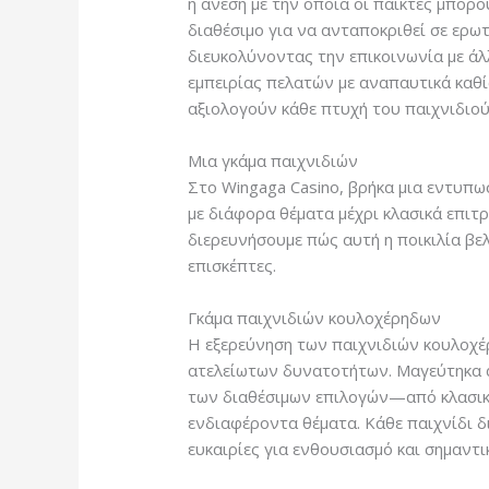
η άνεση με την οποία οι παίκτες μπορ
διαθέσιμο για να ανταποκριθεί σε ερω
διευκολύνοντας την επικοινωνία με άλλ
εμπειρίας πελατών με αναπαυτικά καθί
αξιολογούν κάθε πτυχή του παιχνιδιο
Μια γκάμα παιχνιδιών
Στο Wingaga Casino, βρήκα μια εντυπω
με διάφορα θέματα μέχρι κλασικά επιτρ
διερευνήσουμε πώς αυτή η ποικιλία βε
επισκέπτες.
Γκάμα παιχνιδιών κουλοχέρηδων
Η εξερεύνηση των παιχνιδιών κουλοχέ
ατελείωτων δυνατοτήτων. Μαγεύτηκα
των διαθέσιμων επιλογών—από κλασικά
ενδιαφέροντα θέματα. Κάθε παιχνίδι 
ευκαιρίες για ενθουσιασμό και σημαντι