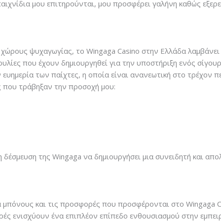
 παιχνίδια μου επιτηρούνται, μου προσφέρει γαλήνη καθώς εξε
 χώρους ψυχαγωγίας, το Wingaga Casino στην Ελλάδα λαμβάνει
ουλίες που έχουν δημιουργηθεί για την υποστήριξη ενός σίγο
ν ευημερία των παίχτες, η οποία είναι ανανεωτική στο τρέχον 
ς που τράβηξαν την προσοχή μου:
 δέσμευση της Wingaga να δημιουργήσει μια συνειδητή και απολ
τα μπόνους και τις προσφορές που προσφέρονται στο Wingaga C
ρές ενισχύουν ένα επιπλέον επίπεδο ενθουσιασμού στην εμπει