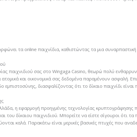
ρφώνει τα online παιχνίδια, καθιστώντας τα μια συναρπαστική 
ιού
ίας παιχνιδιού σας στο Wingaga Casino, θεωρώ πολύ ενθαρρυν
 ατομικά και οικονομικά σας δεδομένα παραμένουν ασφαλή. Επι
ο εμπιστοσύνης, διασφαλίζοντας ότι το δίκαιο παιχνίδι είναι 
ης
λλάδα, η εφαρμογή προηγμένης τεχνολογίας κρυπτογράφησης παί
ι του δίκαιου παιχνιδιού. Μπορείτε να είστε σίγουροι ότι τα 
ύονται καλά. Παρακάτω είναι μερικές βασικές πτυχές που αναδ