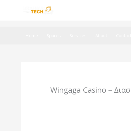
Skip
to
content
Home
Spares
Services
About
Contac
Wingaga Casino – Διασ
Leave a Comment
/
Uncategorized
/ B