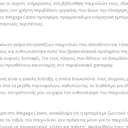
αν οι συχνές ενημερώσεις στη βιβλιοθήκη παιχνιδιών τους, εξα
ό προς τον χρήστη περιβάλλον εργασίας που έκανε την πλοήγησ
το Wingaga Casino προσφέρει πραγματικά μια ενεργητική εμπει
παστικές περιπέτειες.
ημείωτη γκάμα επιτραπέζιων παιχνιδιών που απευθύνονται τόσο
τους και ενθουσιάστηκα πολύ που βρήκα κλασικά αγαπημένα παι
ι ευφυείς διεπαφές. Για τους λάτρεις που θέλουν να δοκιμάσου
ου προσθέτουν καινοτομίες στο παραδοσιακό gameplay.
η είναι η εύκολη διάταξη, η οποία διευκολύνει τους ελιγμούς 
όλα τα μεγέθη πορτοφολιών, καθιστώντας το διαθέσιμο για όλο
μου, επιτρέποντάς μου να χαρώ τον ενθουσιασμό του παιχνιδι
α στο Wingaga Casino, ανακάλυψα ότι η εμπειρία με ζωντανό 
 το ταξίδι του παιχνιδιού. Δεν πρόκειται μόνο για το παιχνίδι
νώνει με πραγματικούς ντίλερ και παίκτες. Ακολουθούν τρεις 