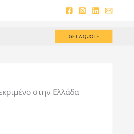
GET A QUOTE
κεκριμένο στην Ελλάδα