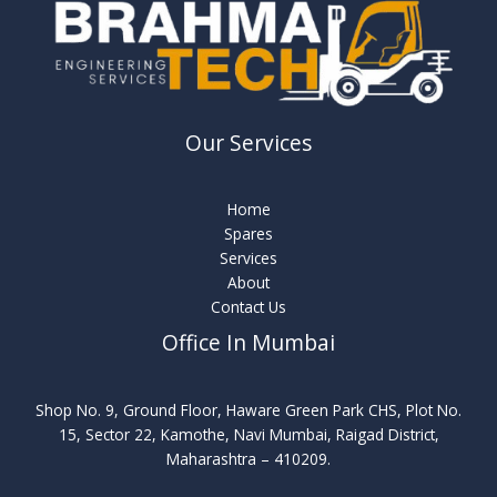
Our Services
Home
Spares
Services
About
Contact Us
Office In Mumbai
Shop No. 9, Ground Floor, Haware Green Park CHS, Plot No.
15, Sector 22, Kamothe, Navi Mumbai, Raigad District,
Maharashtra – 410209.