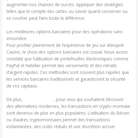
augmenter nos chances de succès. Appliquer des stratégies
telles que le compte des cartes ou savoir quand conserver ou
se coucher peut faire toute la différence.
Les meilleures options bancaires pour des opérations sans
encombre
Pour profiter pleinement de l’expérience de jeu sur Winspirit
Casino, le choix des options bancaires est crucial. Nous avons
constaté que l’utilisation de portefeuilles électroniques comme
PayPal et Neteller permet des versements et des retraits
d’argent rapides. Ces méthodes sont souvent plus rapides que
les services bancaires traditionnels et garantissent la sécurité
de vos capitaux.
De plus,
winspirit casino
, pour ceux qui souhaitent découvrir
des alternatives modernes, les transactions en crypto-monnaie
sont devenus de plus en plus populaires. L’utilisation du Bitcoin
ou d’autres cryptomonnaies permet des transactions
instantanées, des coûts réduits et une discrétion accrue.