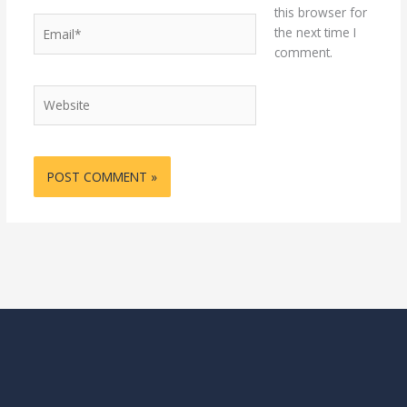
this browser for
Email*
the next time I
comment.
Website