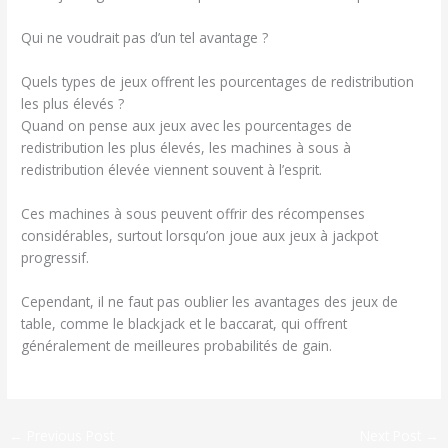
Qui ne voudrait pas d’un tel avantage ?
Quels types de jeux offrent les pourcentages de redistribution
les plus élevés ?
Quand on pense aux jeux avec les pourcentages de
redistribution les plus élevés, les machines à sous à
redistribution élevée viennent souvent à l’esprit.
Ces machines à sous peuvent offrir des récompenses
considérables, surtout lorsqu’on joue aux jeux à jackpot
progressif.
Cependant, il ne faut pas oublier les avantages des jeux de
table, comme le blackjack et le baccarat, qui offrent
généralement de meilleures probabilités de gain.
←
Previous Post
Next Post
→