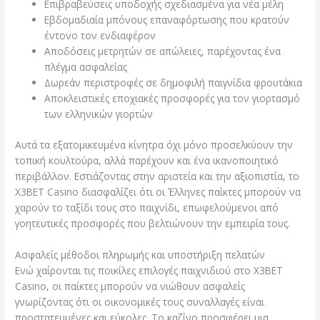
Επιβραβεύσεις υποδοχής σχεδιασμένα για νέα μέλη
Εβδομαδιαία μπόνους επαναφόρτωσης που κρατούν
έντονο τον ενδιαφέρον
Αποδόσεις μετρητών σε απώλειες, παρέχοντας ένα
πλέγμα ασφαλείας
Δωρεάν περιστροφές σε δημοφιλή παιγνίδια φρουτάκια
Αποκλειστικές εποχιακές προσφορές για τον γιορτασμό
των ελληνικών γιορτών
Αυτά τα εξατομικευμένα κίνητρα όχι μόνο προσελκύουν την
τοπική κουλτούρα, αλλά παρέχουν και ένα ικανοποιητικό
περιβάλλον. Εστιάζοντας στην αριστεία και την αξιοπιστία, το
X3BET Casino διασφαλίζει ότι οι Έλληνες παίκτες μπορούν να
χαρούν το ταξίδι τους στο παιχνίδι, επωφελούμενοι από
γοητευτικές προσφορές που βελτιώνουν την εμπειρία τους.
Ασφαλείς μέθοδοι πληρωμής και υποστήριξη πελατών
Ενώ χαίρονται τις ποικίλες επιλογές παιχνιδιού στο X3BET
Casino, οι παίκτες μπορούν να νιώθουν ασφαλείς
γνωρίζοντας ότι οι οικονομικές τους συναλλαγές είναι
προστατευμένες και εύκολες. Το καζίνο προσφέρει μια