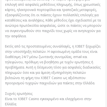
επιλογή από ασφαλείς μεθόδους πληρωμής, όπως χρεωστικές
κάρτες, ηλεκτρονικά πορτοφόλια και τραπεζικές μεταφορές,
εξασφαλίζοντας ότι οι παίκτες έχουν πολλαπλές επιλογές για
καταθέσεις και αναλήψεις. Κάθε μέθοδος έχει σχεδιαστεί με τα
ανώτερα πρωτόκολλα ασφαλείας, ώστε οι παίκτες να μπορούν
να συγκεντρωθούν στο παιχνίδι τους χωρίς να ανησυχούν για
την ασφάλεια.
Εκτός από τις προστατευμένες συναλλαγές, η X3BET ξεχωρίζει
στην υποστήριξη πελατών. Η αφοσιωμένη ομάδα τους είναι
διαθέσιμη 24/7 μέσω ζωντανής συνομιλίας, email και
τηλεφώνου, πρόθυμη να βοηθήσει με τυχόν ερωτήσεις ή
προβλήματα. Αυτή η δέσμευση τόσο για ασφαλείς διαδικασίες
πληρωμών όσο και για άμεση εξυπηρέτηση πελατών
βελτιώνει τη φήμη του X3BET Casino ως αξιόπιστου
προορισμού τυχερών παιχνιδιών για παίκτες στην Ελλάδα.
Συχνές ερωτήσεις
Είναι το X3BET Casino εγκεκριμένο και ελεγχόμενο στην
Ελλάδα;