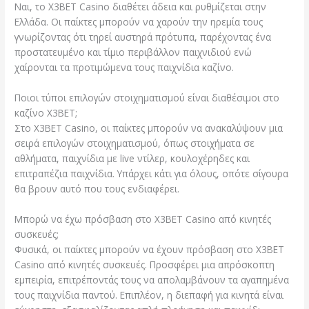
Ναι, το X3BET Casino διαθέτει άδεια και ρυθμίζεται στην
Ελλάδα. Οι παίκτες μπορούν να χαρούν την ηρεμία τους
γνωρίζοντας ότι τηρεί αυστηρά πρότυπα, παρέχοντας ένα
προστατευμένο και τίμιο περιβάλλον παιχνιδιού ενώ
χαίρονται τα προτιμώμενα τους παιχνίδια καζίνο.
Ποιοι τύποι επιλογών στοιχηματισμού είναι διαθέσιμοι στο
καζίνο X3BET;
Στο X3BET Casino, οι παίκτες μπορούν να ανακαλύψουν μια
σειρά επιλογών στοιχηματισμού, όπως στοιχήματα σε
αθλήματα, παιχνίδια με live ντίλερ, κουλοχέρηδες και
επιτραπέζια παιχνίδια. Υπάρχει κάτι για όλους, οπότε σίγουρα
θα βρουν αυτό που τους ενδιαφέρει.
Μπορώ να έχω πρόσβαση στο X3BET Casino από κινητές
συσκευές;
Φυσικά, οι παίκτες μπορούν να έχουν πρόσβαση στο X3BET
Casino από κινητές συσκευές. Προσφέρει μια απρόσκοπτη
εμπειρία, επιτρέποντάς τους να απολαμβάνουν τα αγαπημένα
τους παιχνίδια παντού. Επιπλέον, η διεπαφή για κινητά είναι