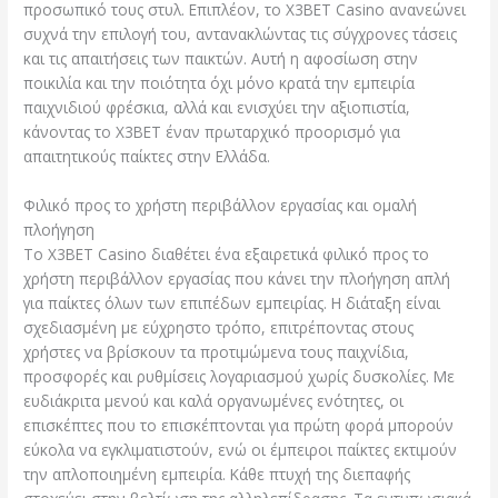
προσωπικό τους στυλ. Επιπλέον, το X3BET Casino ανανεώνει
συχνά την επιλογή του, αντανακλώντας τις σύγχρονες τάσεις
και τις απαιτήσεις των παικτών. Αυτή η αφοσίωση στην
ποικιλία και την ποιότητα όχι μόνο κρατά την εμπειρία
παιχνιδιού φρέσκια, αλλά και ενισχύει την αξιοπιστία,
κάνοντας το X3BET έναν πρωταρχικό προορισμό για
απαιτητικούς παίκτες στην Ελλάδα.
Φιλικό προς το χρήστη περιβάλλον εργασίας και ομαλή
πλοήγηση
Το X3BET Casino διαθέτει ένα εξαιρετικά φιλικό προς το
χρήστη περιβάλλον εργασίας που κάνει την πλοήγηση απλή
για παίκτες όλων των επιπέδων εμπειρίας. Η διάταξη είναι
σχεδιασμένη με εύχρηστο τρόπο, επιτρέποντας στους
χρήστες να βρίσκουν τα προτιμώμενα τους παιχνίδια,
προσφορές και ρυθμίσεις λογαριασμού χωρίς δυσκολίες. Με
ευδιάκριτα μενού και καλά οργανωμένες ενότητες, οι
επισκέπτες που το επισκέπτονται για πρώτη φορά μπορούν
εύκολα να εγκλιματιστούν, ενώ οι έμπειροι παίκτες εκτιμούν
την απλοποιημένη εμπειρία. Κάθε πτυχή της διεπαφής