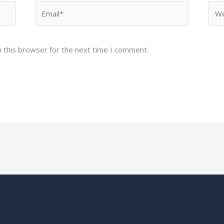
Email*
Web
 this browser for the next time I comment.