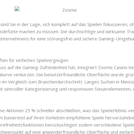
sind Sie in der Lage, sich komplett auf das Spielen fokussieren, 
sdefizite machen zu müssen. Die durchsichtige und wirksame T
Unternehmens für eine störungsfrei und sichere Gaming-Umgebung
ften für einfaches Spielvergnügen.
luss auf die Gaming-Zufriedenheit hat, integriert Zoome Casino b
rnkurve verkürzen. Die benutzerfreundliche Oberfläche wurde grün
le im Vergleich zum Branchendurchschnitt. Langes Suchen in Menüs 
it sinnvoller Kategorisierung und responsiven Steuerelementen, 
ome Aktionen 25 % schneller abschließen, was das Spielerlebnis ve
um basierend auf Ihren Vorlieben empfohlene Spiele hervorzuhebe
ierefreiheitsfunktionen berücksichtigen zudem verschiedene Spiel
werpunkt auf eine anwenderfreundliche Oberfläche und einfache 