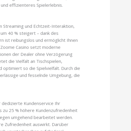
und effizienteres Spielerlebnis.
 Streaming und Echtzeit-Interaktion,
g um 40 % steigert – dank des
rn ist reibungslos und ermöglicht Ihnen
ht. Zoome Casino setzt moderne
ktionen der Dealer ohne Verzögerung
t die Vielfalt an Tischspielen,
optimiert so die Spielvielfalt. Durch die
verlässige und fesselnde Umgebung, die
r dedizierte Kundenservice Ihr
bis zu 25 % höhere Kundenzufriedenheit
Anliegen umgehend bearbeitet werden.
re Zufriedenheit auswirkt. Darüber