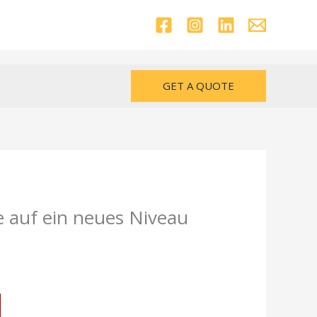
GET A QUOTE
e auf ein neues Niveau