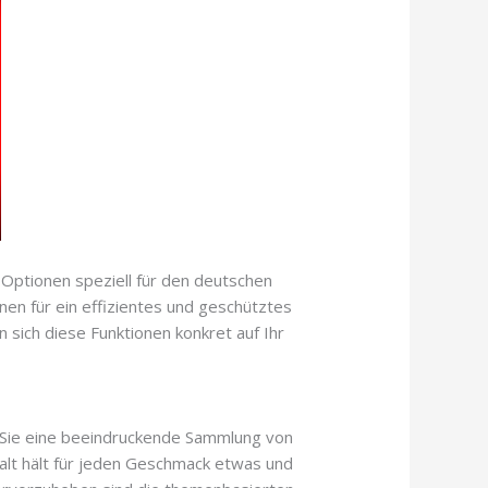
-Optionen speziell für den deutschen
nen für ein effizientes und geschütztes
 sich diese Funktionen konkret auf Ihr
t Sie eine beeindruckende Sammlung von
falt hält für jeden Geschmack etwas und