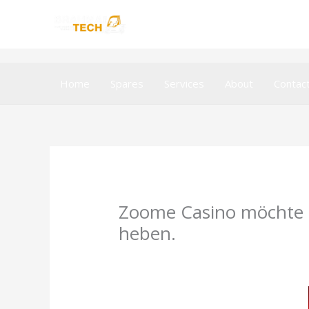
Skip
to
content
Home
Spares
Services
About
Contac
Zoome Casino möchte Ih
heben.
Leave a Comment
/
Uncategorized
/ B