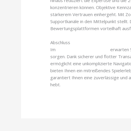
hinaus reduziert die Expertise und die 
konzentrieren können. Objektive Kennza
stärkerem Vertrauen einhergeht. Mit Zo
Supportkanäle in den Mittelpunkt stell
Bewertungsplattformen vorteilhaft ausfa
Abschluss
Im
Partnerprogramm Zoome
erwarten S
sorgen. Dank sicherer und flotter Transa
ermöglicht eine unkomplizierte Navigati
bieten Ihnen ein mitreißendes Spielerl
garantiert Ihnen eine zuverlässige und 
hebt.