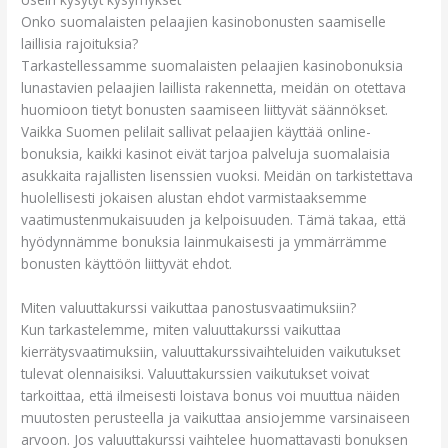
Onko suomalaisten pelaajien kasinobonusten saamiselle
laillisia rajoituksia?
Tarkastellessamme suomalaisten pelaajien kasinobonuksia
lunastavien pelaajien laillista rakennetta, meidän on otettava
huomioon tietyt bonusten saamiseen liittyvät säännökset.
Vaikka Suomen pelilait sallivat pelaajien käyttää online-
bonuksia, kaikki kasinot eivät tarjoa palveluja suomalaisia
asukkaita rajallisten lisenssien vuoksi. Meidän on tarkistettava
huolellisesti jokaisen alustan ehdot varmistaaksemme
vaatimustenmukaisuuden ja kelpoisuuden. Tämä takaa, että
hyödynnämme bonuksia lainmukaisesti ja ymmärrämme
bonusten käyttöön liittyvät ehdot.
Miten valuuttakurssi vaikuttaa panostusvaatimuksiin?
Kun tarkastelemme, miten valuuttakurssi vaikuttaa
kierrätysvaatimuksiin, valuuttakurssivaihteluiden vaikutukset
tulevat olennaisiksi. Valuuttakurssien vaikutukset voivat
tarkoittaa, että ilmeisesti loistava bonus voi muuttua näiden
muutosten perusteella ja vaikuttaa ansiojemme varsinaiseen
arvoon. Jos valuuttakurssi vaihtelee huomattavasti bonuksen