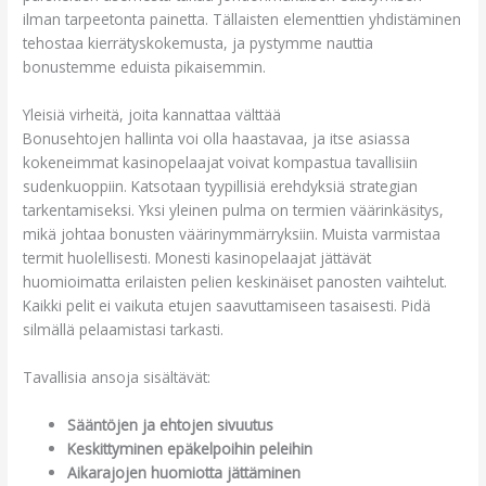
ilman tarpeetonta painetta. Tällaisten elementtien yhdistäminen
tehostaa kierrätyskokemusta, ja pystymme nauttia
bonustemme eduista pikaisemmin.
Yleisiä virheitä, joita kannattaa välttää
Bonusehtojen hallinta voi olla haastavaa, ja itse asiassa
kokeneimmat kasinopelaajat voivat kompastua tavallisiin
sudenkuoppiin. Katsotaan tyypillisiä erehdyksiä strategian
tarkentamiseksi. Yksi yleinen pulma on termien väärinkäsitys,
mikä johtaa bonusten väärinymmärryksiin. Muista varmistaa
termit huolellisesti. Monesti kasinopelaajat jättävät
huomioimatta erilaisten pelien keskinäiset panosten vaihtelut.
Kaikki pelit ei vaikuta etujen saavuttamiseen tasaisesti. Pidä
silmällä pelaamistasi tarkasti.
Tavallisia ansoja sisältävät:
Sääntöjen ja ehtojen sivuutus
Keskittyminen epäkelpoihin peleihin
Aikarajojen huomiotta jättäminen