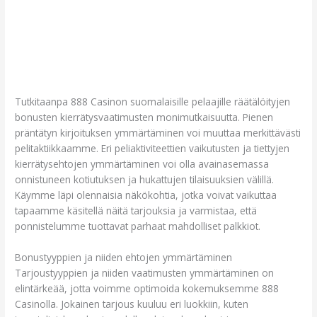
Tutkitaanpa 888 Casinon suomalaisille pelaajille räätälöityjen
bonusten kierrätysvaatimusten monimutkaisuutta. Pienen
präntätyn kirjoituksen ymmärtäminen voi muuttaa merkittävästi
pelitaktiikkaamme. Eri peliaktiviteettien vaikutusten ja tiettyjen
kierrätysehtojen ymmärtäminen voi olla avainasemassa
onnistuneen kotiutuksen ja hukattujen tilaisuuksien välillä.
Käymme läpi olennaisia näkökohtia, jotka voivat vaikuttaa
tapaamme käsitellä näitä tarjouksia ja varmistaa, että
ponnistelumme tuottavat parhaat mahdolliset palkkiot.
Bonustyyppien ja niiden ehtojen ymmärtäminen
Tarjoustyyppien ja niiden vaatimusten ymmärtäminen on
elintärkeää, jotta voimme optimoida kokemuksemme 888
Casinolla. Jokainen tarjous kuuluu eri luokkiin, kuten