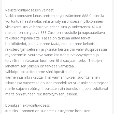
Rekisteröintiprosessin vaiheet
Vaikka bonusten lunastamisen käynnistäminen 888 Casinolla
voi tuntua haastavalta, rekisteröitymisprosessin pilkkominen
yksinkertaisiin vaiheisiin voi tehdä siitä yksinkertaista. Aluksi
meidän on siirryttävä 888 Casinon sivustolle ja napsautettava
rekisteröintipainiketta. Tässä on tärkeää antaa tarkat
henkilötiedot, jotta voimme taata, että olemme kelpoisia
rekisteröitymisetuihin ja yksinkertaistaa tilin vahvistusprosessia
myöhemmin. Seuraava vaihe käsittää turvakysymysten ja
turvallisen salasanan luomisen tilisi suojaamiseksi. Tietojen
lähettämisen jälkeen on tärkeää vahvistaa
sähköpostiosoitteemme sähköpostiin lähetetyn
varmennuslinkin kautta. Tilin varmennuksen suorittaminen
aikaisessa vaiheessa poistaa mahdolliset viivästykset ja tarjoaa
meille sujuvan pääsyn houkutteleviin bonuksiin, jotka odottavat
meitä onnistuneen rekisteröitymisen jälkeen.
Bonuksen aktivointiprosessi
Kun tilin luominen on suoritettu, siirrymme bonusten