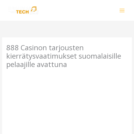
Skip
to
content
888 Casinon tarjousten
kierrätysvaatimukset suomalaisille
pelaajille avattuna
Leave a Comment
/
Uncategorized
/ By
smhalole@gmail.com