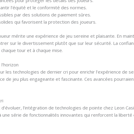
ncées pour protéger les détails des joueurs.
ntir l’équité et le conformité des normes.
sibles par des solutions de paiement sûres.
solides qui favorisent la protection des joueurs.
ueur mérite une expérience de jeu sereine et plaisante. En main
trer sur le divertissement plutôt que sur leur sécurité. La confian
à chaque tour et à chaque mise.
 l’horizon
sur les technologies de dernier cri pour enrichir l’expérience de 
ence de jeu plus engageante et fascinante. Ces avancées pourraient
ri
t d’évoluer, l’intégration de technologies de pointe chez Leon Ca
 une série de fonctionnalités innovantes qui renforcent la liberté