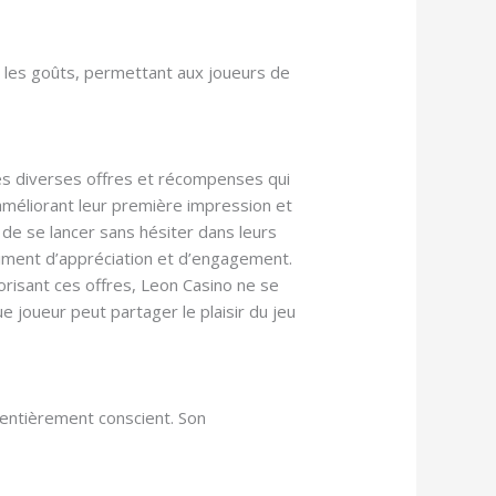
us les goûts, permettant aux joueurs de
ses diverses offres et récompenses qui
améliorant leur première impression et
 de se lancer sans hésiter dans leurs
timent d’appréciation et d’engagement.
risant ces offres, Leon Casino ne se
 joueur peut partager le plaisir du jeu
 entièrement conscient. Son