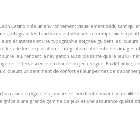
on Casino crée un environnement visuellement séduisant qui enrich
nes, intégrant les tendances esthétiques contemporaines qui atti
uleurs éclatantes et une typographie soignée guident les joueurs a
rté lors de leur exploration. L’intégration cohérente des images 
sur le jeu, rendant la navigation aussi plaisante que le jeu lui-mê
age de l’effervescence du monde du jeu en ligne. En définitive, 
 aux joueurs un sentiment de confort et leur permet de s’adonner
 d’un casino en ligne, les joueurs recherchent souvent un équilibre
e grâce à une grande gamme de jeux et une assurance qualité stri