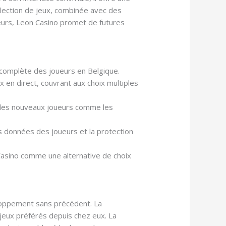
élection de jeux, combinée avec des
teurs, Leon Casino promet de futures
u complète des joueurs en Belgique.
 en direct, couvrant aux choix multiples
 les nouveaux joueurs comme les
s données des joueurs et la protection
 Casino comme une alternative de choix
eloppement sans précédent. La
 jeux préférés depuis chez eux. La