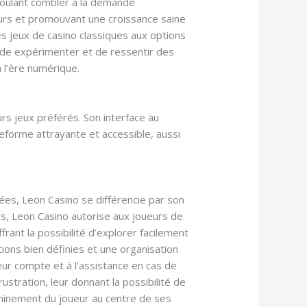
 voulant combler à la demande
eurs et promouvant une croissance saine
es jeux de casino classiques aux options
s de expérimenter et de ressentir des
 l’ère numérique.
rs jeux préférés. Son interface au
eforme attrayante et accessible, aussi
ées, Leon Casino se différencie par son
les, Leon Casino autorise aux joueurs de
frant la possibilité d’explorer facilement
tions bien définies et une organisation
eur compte et à l’assistance en cas de
ustration, leur donnant la possibilité de
heminement du joueur au centre de ses