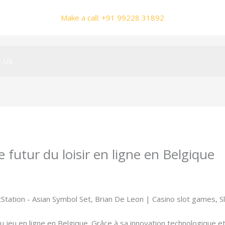
Make a call: +91 99228 31892
t Us
 futur du loisir en ligne en Belgique
y
smhalole@gmail.com
jeu en ligne en Belgique. Grâce à sa innovation technologique et à