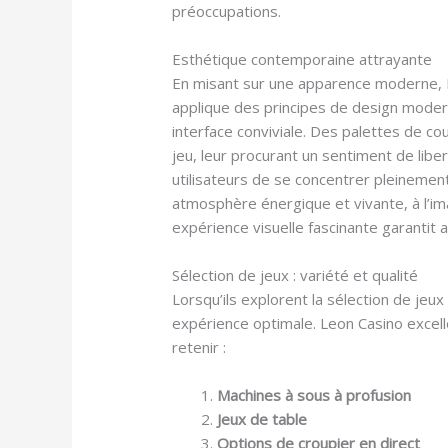
préoccupations.
Esthétique contemporaine attrayante
En misant sur une apparence moderne, Le
applique des principes de design moder
interface conviviale. Des palettes de co
jeu, leur procurant un sentiment de libe
utilisateurs de se concentrer pleinement 
atmosphère énergique et vivante, à l’im
expérience visuelle fascinante garantit
Sélection de jeux : variété et qualité
Lorsqu’ils explorent la sélection de jeux
expérience optimale. Leon Casino excell
retenir :
Machines à sous à profusion
Jeux de table
Options de croupier en direct