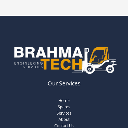
Our Services
Home
Spares
Services
About
Contact Us