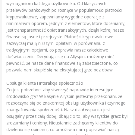
wymaganiom każdego użytkownika. Od klasycznych
przelewów bankowych po rosnące w popularności płatności
kryptowalutowe, zapewniamy wygodne operacje z
minimalnym oporem. Jednym z elementów, które doceniamy,
jest transparentność opłat transakcyjnych, dzięki której nasze
finanse są jasne i przejrzyste. Płatności kryptowalutowe
zazwyczaj mają niższymi opłatami w porównaniu z
tradycyjnymi opcjami, co poprawia nasze całościowe
doświadczenie. Decydując się na Allyspin, możemy mieć
pewność, że nasze dane finansowe są zabezpieczone, co
pozwala nam skupić się na ekscytującej grze bez obaw.
Obsługa klienta i interakcja społeczności
Co jest potrzebne, aby stworzyć naprawdę interesujące
środowisko gry? W kasynie Allyspin jesteśmy przekonani, że
rozpoczyna się od znakomitej obsługi użytkownika i czynnego
zaangażowania społeczności. Nasz dział wsparcia jest
osiągalny przez całą dobę, dbając o to, aby wszystkie gracz był
zrozumiany i ceniony. Nieustannie zachęcamy klientów do
dzielenia się opiniami, co umożliwia nam poprawiać naszą