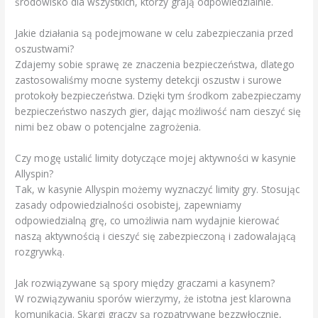
środowisko dla wszystkich, którzy grają odpowiedzialnie.
Jakie działania są podejmowane w celu zabezpieczania przed
oszustwami?
Zdajemy sobie sprawę ze znaczenia bezpieczeństwa, dlatego
zastosowaliśmy mocne systemy detekcji oszustw i surowe
protokoły bezpieczeństwa. Dzięki tym środkom zabezpieczamy
bezpieczeństwo naszych gier, dając możliwość nam cieszyć się
nimi bez obaw o potencjalne zagrożenia.
Czy mogę ustalić limity dotyczące mojej aktywności w kasynie
Allyspin?
Tak, w kasynie Allyspin możemy wyznaczyć limity gry. Stosując
zasady odpowiedzialności osobistej, zapewniamy
odpowiedzialną grę, co umożliwia nam wydajnie kierować
naszą aktywnością i cieszyć się zabezpieczoną i zadowalającą
rozgrywką.
Jak rozwiązywane są spory między graczami a kasynem?
W rozwiązywaniu sporów wierzymy, że istotna jest klarowna
komunikacja. Skargi graczy są rozpatrywane bezzwłocznie,