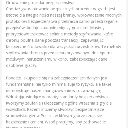
Omówienie procedur bezpieczeństwa
Chociaż gwarantowanie bezpiecznych procedur w grach jest
istotne dla integralności naszej branży, wprowadzenie mocnych
protokołów bezpieczeństwa przekracza samo przestrzeganie
przepisów; buduje zaufanie między graczami. Musimy
priorytetowo traktować solidne metody szyfrowania, które
chronią poufne dane podczas transakcji, zapewniając
bezpieczne środowisko dla wszystkich uczestników. Te metody
szyfrowania chronią przed nieautoryzowanym dostępem i
możliwymi naruszeniami, w końcu zabezpieczając dane
osobowe graczy.
Ponadto, skupienie się na zabezpieczeniach danych jest
fundamentalne; nie tylko minimalizuje to ryzyko, ale także
demonstruje nasze zaangażowanie w rozważną grę.
Wdrażając wiodące w branży standardy bezpieczeństwa,
tworzymy zaufanie i ulepszamy ogólne wrażenia z gry dla
wszystkich. Razem możemy stworzyć bezpieczniejsze
środowisko gier w Polsce, w którym gracze czują się
bezpiecznie i cenieni. Współpracujmy, aby zachować te