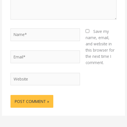
Name*
Save my
name, email,
and website in
this browser for
Email*
the next time I
comment.
Website