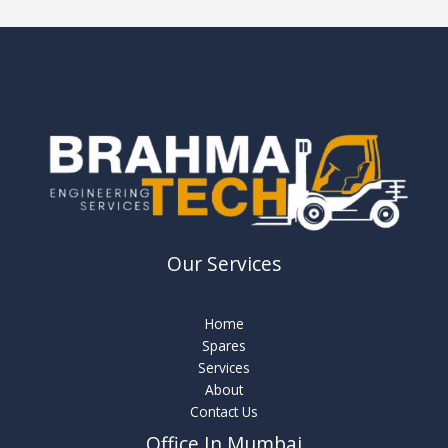
Our Services
Home
Spares
Services
About
Contact Us
Office In Mumbai