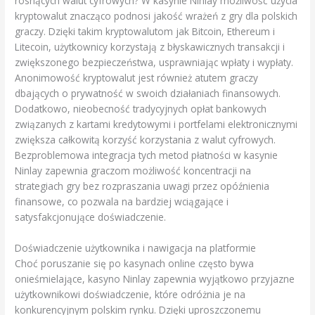
rosnących walut cyfrowych? W kasynie Ninlay możliwość użycia
kryptowalut znacząco podnosi jakość wrażeń z gry dla polskich
graczy. Dzięki takim kryptowalutom jak Bitcoin, Ethereum i
Litecoin, użytkownicy korzystają z błyskawicznych transakcji i
zwiększonego bezpieczeństwa, usprawniając wpłaty i wypłaty.
Anonimowość kryptowalut jest również atutem graczy
dbających o prywatność w swoich działaniach finansowych.
Dodatkowo, nieobecność tradycyjnych opłat bankowych
związanych z kartami kredytowymi i portfelami elektronicznymi
zwiększa całkowitą korzyść korzystania z walut cyfrowych.
Bezproblemowa integracja tych metod płatności w kasynie
Ninlay zapewnia graczom możliwość koncentracji na
strategiach gry bez rozpraszania uwagi przez opóźnienia
finansowe, co pozwala na bardziej wciągające i
satysfakcjonujące doświadczenie.
Doświadczenie użytkownika i nawigacja na platformie
Choć poruszanie się po kasynach online często bywa
onieśmielające, kasyno Ninlay zapewnia wyjątkowo przyjazne
użytkownikowi doświadczenie, które odróżnia je na
konkurencyjnym polskim rynku. Dzięki uproszczonemu