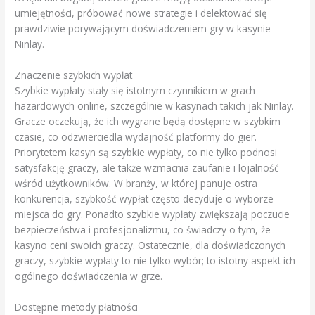
umiejętności, próbować nowe strategie i delektować się
prawdziwie porywającym doświadczeniem gry w kasynie
Ninlay.
Znaczenie szybkich wypłat
Szybkie wypłaty stały się istotnym czynnikiem w grach
hazardowych online, szczególnie w kasynach takich jak Ninlay.
Gracze oczekują, że ich wygrane będą dostępne w szybkim
czasie, co odzwierciedla wydajność platformy do gier.
Priorytetem kasyn są szybkie wypłaty, co nie tylko podnosi
satysfakcję graczy, ale także wzmacnia zaufanie i lojalność
wśród użytkowników. W branży, w której panuje ostra
konkurencja, szybkość wypłat często decyduje o wyborze
miejsca do gry. Ponadto szybkie wypłaty zwiększają poczucie
bezpieczeństwa i profesjonalizmu, co świadczy o tym, że
kasyno ceni swoich graczy. Ostatecznie, dla doświadczonych
graczy, szybkie wypłaty to nie tylko wybór; to istotny aspekt ich
ogólnego doświadczenia w grze.
Dostępne metody płatności