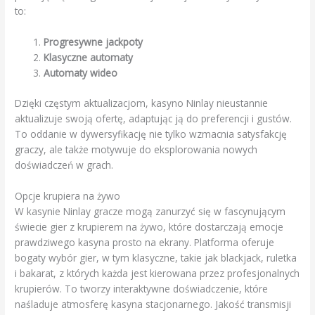
to:
Progresywne jackpoty
Klasyczne automaty
Automaty wideo
Dzięki częstym aktualizacjom, kasyno Ninlay nieustannie
aktualizuje swoją ofertę, adaptując ją do preferencji i gustów.
To oddanie w dywersyfikację nie tylko wzmacnia satysfakcję
graczy, ale także motywuje do eksplorowania nowych
doświadczeń w grach.
Opcje krupiera na żywo
W kasynie Ninlay gracze mogą zanurzyć się w fascynującym
świecie gier z krupierem na żywo, które dostarczają emocje
prawdziwego kasyna prosto na ekrany. Platforma oferuje
bogaty wybór gier, w tym klasyczne, takie jak blackjack, ruletka
i bakarat, z których każda jest kierowana przez profesjonalnych
krupierów. To tworzy interaktywne doświadczenie, które
naśladuje atmosferę kasyna stacjonarnego. Jakość transmisji