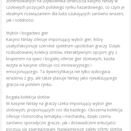
zorientowanych na użytkownika umieszcza kasyno Ninlay w
czołowych pozycjach polskiego rynku hazardowego, co czyni je
idealnym rozwiązaniem dla ludzi szukających zarówno wrażeń,
jak i solidności.
Wybór i bogactwo gier
Kasyno Ninlay oferuje imponujący wybór gier, który
usatysfakcjonuje szerokie spektrum upodobań graczy. Dzięki
rozbudowanej kolekcji slotów, interaktywnym opcjom gry z
krupierem na żywo i bogatej ofercie gier stołowych, każda
wizyta w kasynie oferuje coś innowacyjnego i
emocjonującego. Ta dywersyfikacja nie tylko wzbogaca
wrażenia z gry, ale także plasuje Ninlay jako rywalizującego
gracza na polskim rynku.
Bogata kolekcja slotów
W kasynie Ninlay na graczy czeka imponujący wybór gier
slotowych, proponujących coś dla każdego. Obszerna kolekcja
oferuje różnorodną tematykę i mechanikę, dzięki czemu
zarówno sporadyczni gracze, jak i doświadczeni entuzjaści
poczują się zaangażowani. Najważniejsze zalety oferty slotów