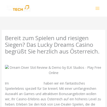
Skip
to
content
Bereit zum Spielen und riesigen
Siegen? Das Lucky Dreams Casino
begrüßt Sie herzlich aus Österreich.
Leave a Comment
/
Uncategorized
/ By
smhalole@gmail.com
Im
Lucky Dreams Casino
haben wir ein fantastisches
Spielerlebnis speziell für Sie kreiert. Mit einer umfangreichen
Auswahl an Games und attraktiven Bonusangeboten wollen
wir, Ihr Casino-Erlebnis aus Österreich auf ein höheres Level zu
heben. Erleben Sie den Kick von Live-Dealer-Spielen, die die