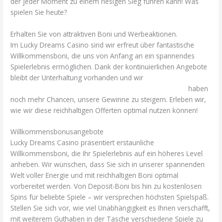
der jeder Moment zu einem riesigen Sieg führen kann! Was
spielen Sie heute?
Erhalten Sie von attraktiven Boni und Werbeaktionen.
Im Lucky Dreams Casino sind wir erfreut über fantastische
Willkommensboni, die uns von Anfang an ein spannendes
Spielerlebnis ermöglichen. Dank der kontinuierlichen Angebote
bleibt der Unterhaltung vorhanden und wir
https://www.crunchbase.com/organization/askgamblers
haben
noch mehr Chancen, unsere Gewinne zu steigern. Erleben wir,
wie wir diese reichhaltigen Offerten optimal nutzen können!
Willkommensbonusangebote
Lucky Dreams Casino präsentiert erstaunliche
Willkommensboni, die Ihr Spielerlebnis auf ein höheres Level
anheben. Wir wünschen, dass Sie sich in unserer spannenden
Welt voller Energie und mit reichhaltigen Boni optimal
vorbereitet werden. Von Deposit-Boni bis hin zu kostenlosen
Spins für beliebte Spiele – wir versprechen höchsten Spielspaß.
Stellen Sie sich vor, wie viel Unabhängigkeit es Ihnen verschafft,
mit weiterem Guthaben in der Tasche verschiedene Spiele zu