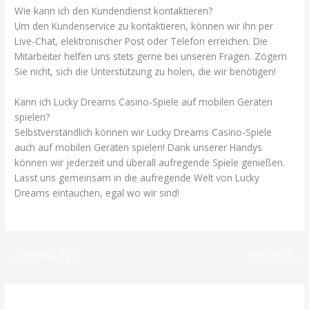
Wie kann ich den Kundendienst kontaktieren?
Um den Kundenservice zu kontaktieren, können wir ihn per
Live-Chat, elektronischer Post oder Telefon erreichen. Die
Mitarbeiter helfen uns stets gerne bei unseren Fragen. Zögern
Sie nicht, sich die Unterstützung zu holen, die wir benötigen!
Kann ich Lucky Dreams Casino-Spiele auf mobilen Geräten
spielen?
Selbstverständlich können wir Lucky Dreams Casino-Spiele
auch auf mobilen Geräten spielen! Dank unserer Handys
können wir jederzeit und überall aufregende Spiele genießen.
Lasst uns gemeinsam in die aufregende Welt von Lucky
Dreams eintauchen, egal wo wir sind!
←
Previous Post
Next Post
→