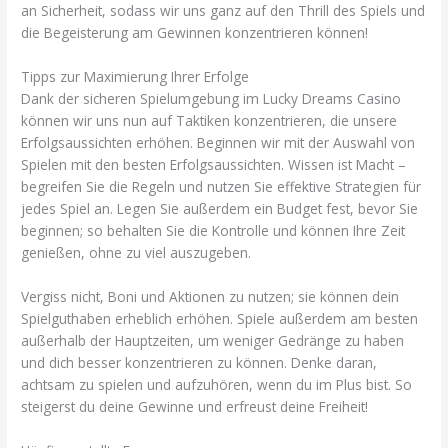
an Sicherheit, sodass wir uns ganz auf den Thrill des Spiels und
die Begeisterung am Gewinnen konzentrieren können!
Tipps zur Maximierung Ihrer Erfolge
Dank der sicheren Spielumgebung im Lucky Dreams Casino
können wir uns nun auf Taktiken konzentrieren, die unsere
Erfolgsaussichten erhöhen. Beginnen wir mit der Auswahl von
Spielen mit den besten Erfolgsaussichten. Wissen ist Macht –
begreifen Sie die Regeln und nutzen Sie effektive Strategien für
jedes Spiel an. Legen Sie außerdem ein Budget fest, bevor Sie
beginnen; so behalten Sie die Kontrolle und können Ihre Zeit
genießen, ohne zu viel auszugeben.
Vergiss nicht, Boni und Aktionen zu nutzen; sie können dein
Spielguthaben erheblich erhöhen. Spiele außerdem am besten
außerhalb der Hauptzeiten, um weniger Gedränge zu haben
und dich besser konzentrieren zu können. Denke daran,
achtsam zu spielen und aufzuhören, wenn du im Plus bist. So
steigerst du deine Gewinne und erfreust deine Freiheit!