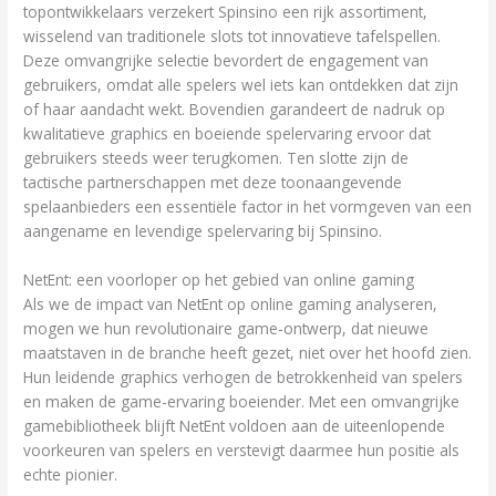
topontwikkelaars verzekert Spinsino een rijk assortiment,
wisselend van traditionele slots tot innovatieve tafelspellen.
Deze omvangrijke selectie bevordert de engagement van
gebruikers, omdat alle spelers wel iets kan ontdekken dat zijn
of haar aandacht wekt. Bovendien garandeert de nadruk op
kwalitatieve graphics en boeiende spelervaring ervoor dat
gebruikers steeds weer terugkomen. Ten slotte zijn de
tactische partnerschappen met deze toonaangevende
spelaanbieders een essentiële factor in het vormgeven van een
aangename en levendige spelervaring bij Spinsino.
NetEnt: een voorloper op het gebied van online gaming
Als we de impact van NetEnt op online gaming analyseren,
mogen we hun revolutionaire game-ontwerp, dat nieuwe
maatstaven in de branche heeft gezet, niet over het hoofd zien.
Hun leidende graphics verhogen de betrokkenheid van spelers
en maken de game-ervaring boeiender. Met een omvangrijke
gamebibliotheek blijft NetEnt voldoen aan de uiteenlopende
voorkeuren van spelers en verstevigt daarmee hun positie als
echte pionier.