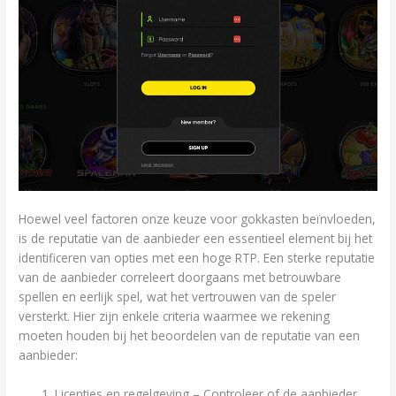
Hoewel veel factoren onze keuze voor gokkasten beïnvloeden,
is de reputatie van de aanbieder een essentieel element bij het
identificeren van opties met een hoge RTP. Een sterke reputatie
van de aanbieder correleert doorgaans met betrouwbare
spellen en eerlijk spel, wat het vertrouwen van de speler
versterkt. Hier zijn enkele criteria waarmee we rekening
moeten houden bij het beoordelen van de reputatie van een
aanbieder:
Licenties en regelgeving – Controleer of de aanbieder