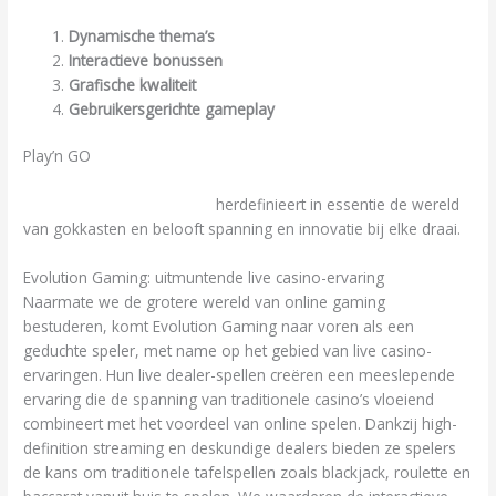
Dynamische thema’s
Interactieve bonussen
Grafische kwaliteit
Gebruikersgerichte gameplay
Play’n GO
https://www.annualreports.com/HostedData/AnnualReportArchi
ve/w/LSE_WMH.L_2008.pdf
herdefinieert in essentie de wereld
van gokkasten en belooft spanning en innovatie bij elke draai.
Evolution Gaming: uitmuntende live casino-ervaring
Naarmate we de grotere wereld van online gaming
bestuderen, komt Evolution Gaming naar voren als een
geduchte speler, met name op het gebied van live casino-
ervaringen. Hun live dealer-spellen creëren een meeslepende
ervaring die de spanning van traditionele casino’s vloeiend
combineert met het voordeel van online spelen. Dankzij high-
definition streaming en deskundige dealers bieden ze spelers
de kans om traditionele tafelspellen zoals blackjack, roulette en