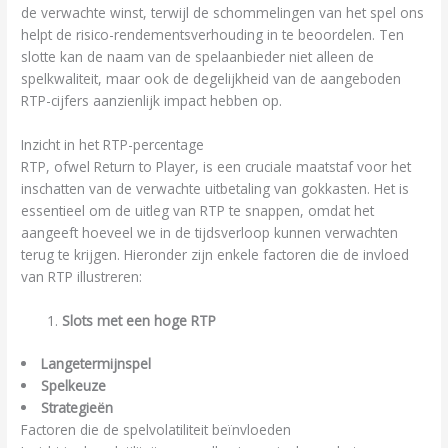
de verwachte winst, terwijl de schommelingen van het spel ons
helpt de risico-rendementsverhouding in te beoordelen. Ten
slotte kan de naam van de spelaanbieder niet alleen de
spelkwaliteit, maar ook de degelijkheid van de aangeboden
RTP-cijfers aanzienlijk impact hebben op.
Inzicht in het RTP-percentage
RTP, ofwel Return to Player, is een cruciale maatstaf voor het
inschatten van de verwachte uitbetaling van gokkasten. Het is
essentieel om de uitleg van RTP te snappen, omdat het
aangeeft hoeveel we in de tijdsverloop kunnen verwachten
terug te krijgen. Hieronder zijn enkele factoren die de invloed
van RTP illustreren:
Slots met een hoge RTP
Langetermijnspel
Spelkeuze
Strategieën
Factoren die de spelvolatiliteit beïnvloeden