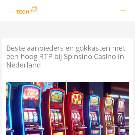
Skip
to
content
Beste aanbieders en gokkasten met
een hoog RTP bij Spinsino Casino in
Nederland
Leave a Comment
/
Uncategorized
/ By
smhalole@gmail.com