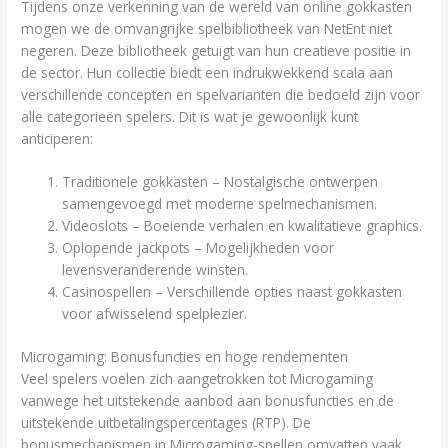
Tijdens onze verkenning van de wereld van online gokkasten
mogen we de omvangrijke spelbibliotheek van NetEnt niet
negeren. Deze bibliotheek getuigt van hun creatieve positie in
de sector. Hun collectie biedt een indrukwekkend scala aan
verschillende concepten en spelvarianten die bedoeld zijn voor
alle categorieën spelers. Dit is wat je gewoonlijk kunt
anticiperen:
Traditionele gokkasten – Nostalgische ontwerpen
samengevoegd met moderne spelmechanismen.
Videoslots – Boeiende verhalen en kwalitatieve graphics.
Oplopende jackpots – Mogelijkheden voor
levensveranderende winsten.
Casinospellen – Verschillende opties naast gokkasten
voor afwisselend spelplezier.
Microgaming: Bonusfuncties en hoge rendementen
Veel spelers voelen zich aangetrokken tot Microgaming
vanwege het uitstekende aanbod aan bonusfuncties en de
uitstekende uitbetalingspercentages (RTP). De
bonusmechanismen in Microgaming-spellen omvatten vaak