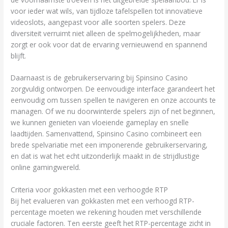
voor ieder wat wils, van tijdloze tafelspellen tot innovatieve
videoslots, aangepast voor alle soorten spelers. Deze
diversiteit verruimt niet alleen de spelmogelijkheden, maar
zorgt er ook voor dat de ervaring vernieuwend en spannend
blijft.
Daarnaast is de gebruikerservaring bij Spinsino Casino
zorgvuldig ontworpen. De eenvoudige interface garandeert het
eenvoudig om tussen spellen te navigeren en onze accounts te
managen. Of we nu doorwinterde spelers zijn of net beginnen,
we kunnen genieten van vloeiende gameplay en snelle
laadtijden. Samenvattend, Spinsino Casino combineert een
brede spelvariatie met een imponerende gebruikerservaring,
en dat is wat het echt uitzonderlijk maakt in de strijdlustige
online gamingwereld.
Criteria voor gokkasten met een verhoogde RTP
Bij het evalueren van gokkasten met een verhoogd RTP-
percentage moeten we rekening houden met verschillende
cruciale factoren. Ten eerste geeft het RTP-percentage zicht in