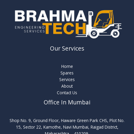
Our Services
Home
Spares
Services
About
Contact Us
Office In Mumbai
Shop No. 9, Ground Floor, Haware Green Park CHS, Plot No.
15, Sector 22, Kamothe, Navi Mumbai, Raigad District,
Maharashtra – 410209.