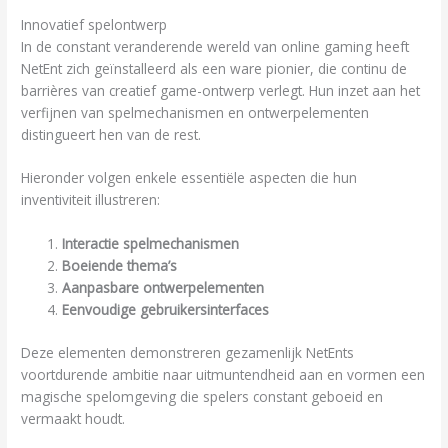
Innovatief spelontwerp
In de constant veranderende wereld van online gaming heeft
NetEnt zich geïnstalleerd als een ware pionier, die continu de
barrières van creatief game-ontwerp verlegt. Hun inzet aan het
verfijnen van spelmechanismen en ontwerpelementen
distingueert hen van de rest.
Hieronder volgen enkele essentiële aspecten die hun
inventiviteit illustreren:
Interactie spelmechanismen
Boeiende thema’s
Aanpasbare ontwerpelementen
Eenvoudige gebruikersinterfaces
Deze elementen demonstreren gezamenlijk NetEnts
voortdurende ambitie naar uitmuntendheid aan en vormen een
magische spelomgeving die spelers constant geboeid en
vermaakt houdt.