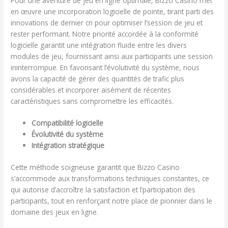
Pour une aventure de jeu en ligne optimale, Bizzo Casino met
en œuvre une incorporation logicielle de pointe, tirant parti des
innovations de dernier cri pour optimiser l’session de jeu et
rester performant. Notre priorité accordée à la conformité
logicielle garantit une intégration fluide entre les divers
modules de jeu, fournissant ainsi aux participants une session
ininterrompue. En favorisant l’évolutivité du système, nous
avons la capacité de gérer des quantités de trafic plus
considérables et incorporer aisément de récentes
caractéristiques sans compromettre les efficacités.
Compatibilité logicielle
Évolutivité du système
Intégration stratégique
Cette méthode soigneuse garantit que Bizzo Casino
s’accommode aux transformations techniques constantes, ce
qui autorise d’accroître la satisfaction et l’participation des
participants, tout en renforçant notre place de pionnier dans le
domaine des jeux en ligne.