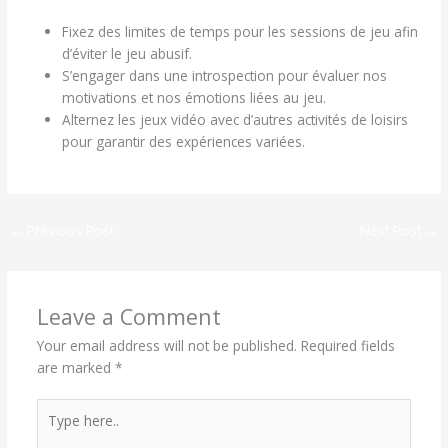
Fixez des limites de temps pour les sessions de jeu afin
d’éviter le jeu abusif.
S’engager dans une introspection pour évaluer nos
motivations et nos émotions liées au jeu.
Alternez les jeux vidéo avec d’autres activités de loisirs
pour garantir des expériences variées.
←
Previous Post
Next Post
→
Leave a Comment
Your email address will not be published.
Required fields
are marked
*
Type
here..