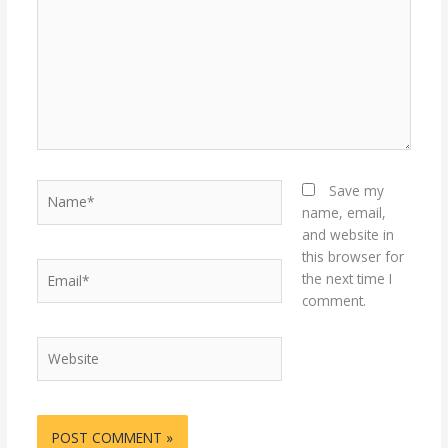
Name*
Save my
name, email,
and website in
this browser for
Email*
the next time I
comment.
Website