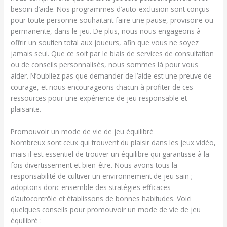
besoin d’aide. Nos programmes d’auto-exclusion sont conçus
pour toute personne souhaitant faire une pause, provisoire ou
permanente, dans le jeu. De plus, nous nous engageons à
offrir un soutien total aux joueurs, afin que vous ne soyez
jamais seul. Que ce soit par le biais de services de consultation
ou de conseils personnalisés, nous sommes là pour vous
aider. N’oubliez pas que demander de l’aide est une preuve de
courage, et nous encourageons chacun à profiter de ces
ressources pour une expérience de jeu responsable et
plaisante.
Promouvoir un mode de vie de jeu équilibré
Nombreux sont ceux qui trouvent du plaisir dans les jeux vidéo,
mais il est essentiel de trouver un équilibre qui garantisse à la
fois divertissement et bien-être. Nous avons tous la
responsabilité de cultiver un environnement de jeu sain ;
adoptons donc ensemble des stratégies efficaces
d’autocontrôle et établissons de bonnes habitudes. Voici
quelques conseils pour promouvoir un mode de vie de jeu
équilibré :