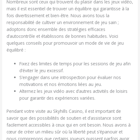
Nombreux sont ceux qui trouvent du plaisir dans les jeux vidéo,
mais il est essentiel de trouver un équilibre qui garantisse à la
fois divertissement et bien-être. Nous avons tous la
responsabilité de cultiver un environnement de jeu sain ;
adoptons donc ensemble des stratégies efficaces
d’autocontrôle et établissons de bonnes habitudes. Voici
quelques conseils pour promouvoir un mode de vie de jeu
équilibré :
Fixez des limites de temps pour les sessions de jeu afin
d’éviter le jeu excessif.
S’engager dans une introspection pour évaluer nos
motivations et nos émotions liées au jeu.
Alternez les jeux vidéo avec d’autres activités de loisirs
pour garantir des expériences variées.
Pendant votre visite au Skyhills Casino, il est important de
savoir que des possibilités de soutien et d’assistance sont
facilement accessibles à ceux qui en ont besoin. Nous avons à
cœur de créer un milieu sûr où la liberté peut s’épanouir et
nous comprenons que certains joueurs puissent parfois avoir