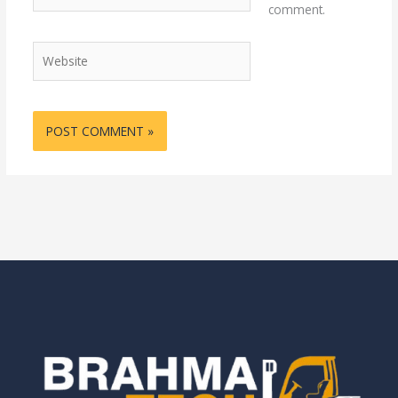
comment.
Website