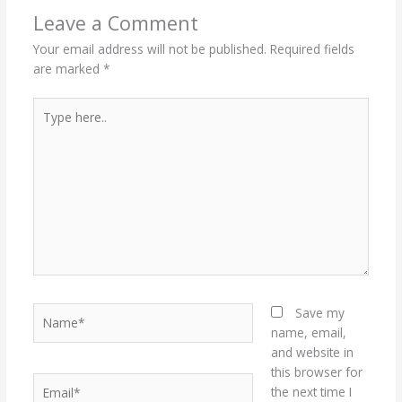
Leave a Comment
Your email address will not be published.
Required fields
are marked
*
Type
here..
Name*
Save my
name, email,
and website in
this browser for
Email*
the next time I