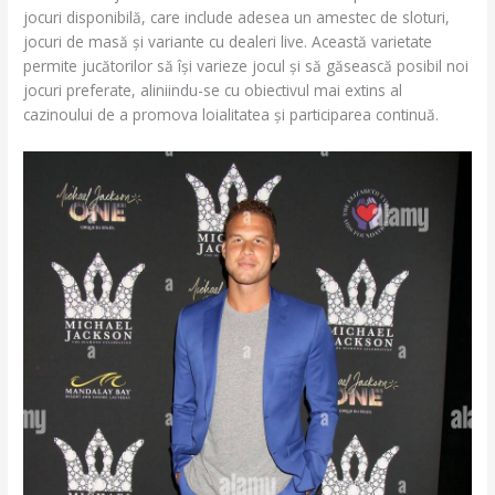
jocuri disponibilă, care include adesea un amestec de sloturi,
jocuri de masă și variante cu dealeri live. Această varietate
permite jucătorilor să își varieze jocul și să găsească posibil noi
jocuri preferate, aliniindu-se cu obiectivul mai extins al
cazinoului de a promova loialitatea și participarea continuă.