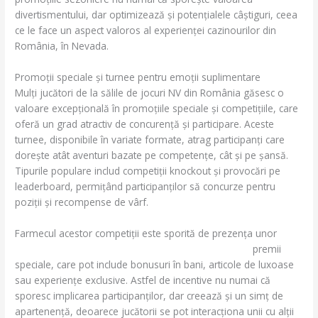
divertismentului, dar optimizează și potențialele câștiguri, ceea
ce le face un aspect valoros al experienței cazinourilor din
România, în Nevada.
Promoții speciale și turnee pentru emoții suplimentare
Mulți jucători de la sălile de jocuri NV din România găsesc o
valoare excepțională în promoțiile speciale și competițiile, care
oferă un grad atractiv de concurență și participare. Aceste
turnee, disponibile în variate formate, atrag participanți care
dorește atât aventuri bazate pe competențe, cât și pe șansă.
Tipurile populare includ competiții knockout și provocări pe
leaderboard, permițând participanților să concurze pentru
poziții și recompense de vârf.
Farmecul acestor competiții este sporită de prezența unor
https://www.crunchbase.com/organization/koralplay
premii
speciale, care pot include bonusuri în bani, articole de luxoase
sau experiențe exclusive. Astfel de incentive nu numai că
sporesc implicarea participanților, dar creează și un simț de
apartenență, deoarece jucătorii se pot interacționa unii cu alții