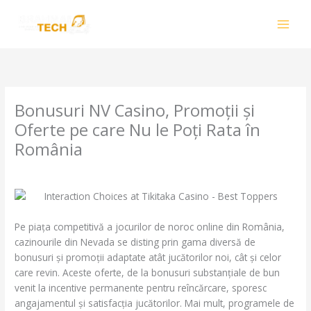
Skip
to
content
Bonusuri NV Casino, Promoții și
Oferte pe care Nu le Poți Rata în
România
Leave a Comment
/
Uncategorized
/ By
smhalole@gmail.com
Pe piața competitivă a jocurilor de noroc online din România,
cazinourile din Nevada se disting prin gama diversă de
bonusuri și promoții adaptate atât jucătorilor noi, cât și celor
care revin. Aceste oferte, de la bonusuri substanțiale de bun
venit la incentive permanente pentru reîncărcare, sporesc
angajamentul și satisfacția jucătorilor. Mai mult, programele de