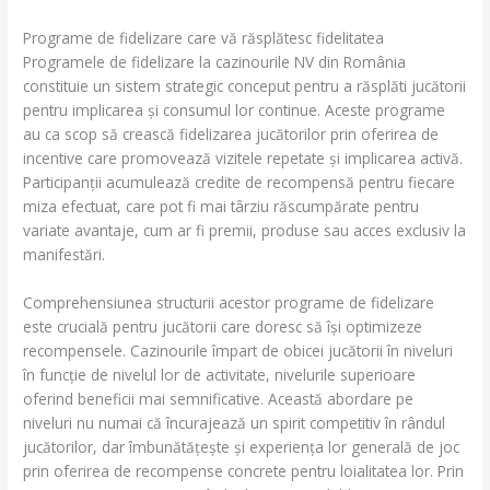
Programe de fidelizare care vă răsplătesc fidelitatea
Programele de fidelizare la cazinourile NV din România
constituie un sistem strategic conceput pentru a răsplăti jucătorii
pentru implicarea și consumul lor continue. Aceste programe
au ca scop să crească fidelizarea jucătorilor prin oferirea de
incentive care promovează vizitele repetate și implicarea activă.
Participanții acumulează credite de recompensă pentru fiecare
miza efectuat, care pot fi mai târziu răscumpărate pentru
variate avantaje, cum ar fi premii, produse sau acces exclusiv la
manifestări.
Comprehensiunea structurii acestor programe de fidelizare
este crucială pentru jucătorii care doresc să își optimizeze
recompensele. Cazinourile împart de obicei jucătorii în niveluri
în funcție de nivelul lor de activitate, nivelurile superioare
oferind beneficii mai semnificative. Această abordare pe
niveluri nu numai că încurajează un spirit competitiv în rândul
jucătorilor, dar îmbunătățește și experiența lor generală de joc
prin oferirea de recompense concrete pentru loialitatea lor. Prin